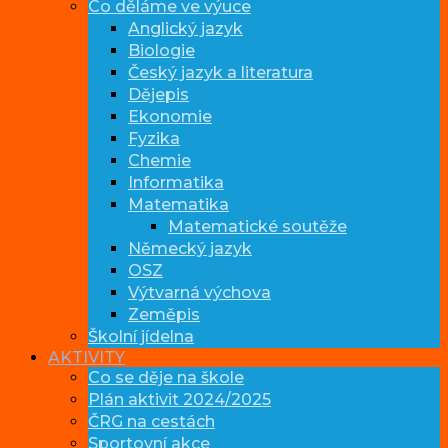
Co děláme ve výuce
Anglický jazyk
Biologie
Český jazyk a literatura
Dějepis
Ekonomie
Fyzika
Chemie
Informatika
Matematika
Matematické soutěže
Německý jazyk
OSZ
Výtvarná výchova
Zeměpis
Školní jídelna
AKTIVITY
Co se děje na škole
Plán aktivit 2024/2025
ČRG na cestách
Sportovní akce