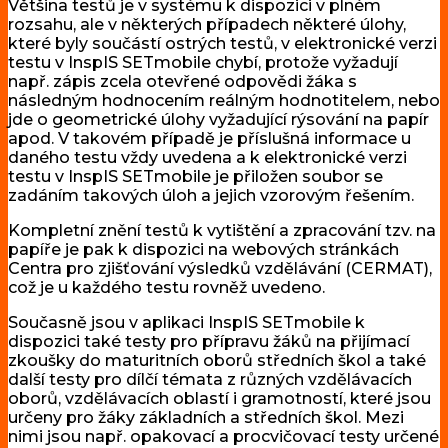
Většina testů je v systému k dispozici v plném
rozsahu, ale v některých případech některé úlohy,
které byly součástí ostrých testů, v elektronické verzi
testu v InspIS SETmobile chybí, protože vyžadují
např. zápis zcela otevřené odpovědi žáka s
následným hodnocením reálným hodnotitelem, nebo
jde o geometrické úlohy vyžadující rýsování na papír
apod. V takovém případě je příslušná informace u
daného testu vždy uvedena a k elektronické verzi
testu v InspIS SETmobile je přiložen soubor se
zadáním takových úloh a jejich vzorovým řešením.
Kompletní znění testů k vytištění a zpracování tzv. na
papíře je pak k dispozici na webových stránkách
Centra pro zjišťování výsledků vzdělávání (CERMAT),
což je u každého testu rovněž uvedeno.
Současně jsou v aplikaci InspIS SETmobile k
dispozici také testy pro přípravu žáků na přijímací
zkoušky do maturitních oborů středních škol a také
další testy pro dílčí témata z různých vzdělávacích
oborů, vzdělávacích oblastí i gramotností, které jsou
určeny pro žáky základních a středních škol. Mezi
nimi jsou např. opakovací a procvičovací testy určené