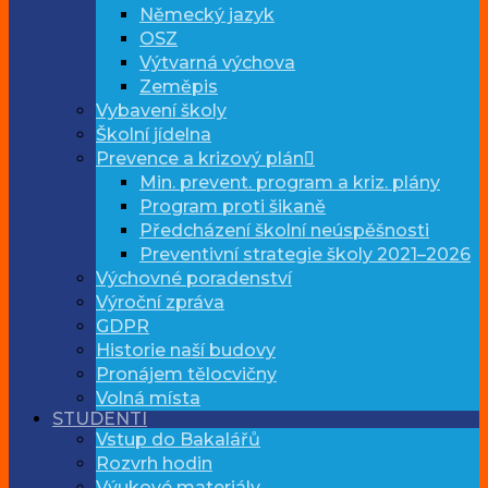
Německý jazyk
OSZ
Výtvarná výchova
Zeměpis
Vybavení školy
Školní jídelna
Prevence a krizový plán
Min. prevent. program a kriz. plány
Program proti šikaně
Předcházení školní neúspěšnosti
Preventivní strategie školy 2021–2026
Výchovné poradenství
Výroční zpráva
GDPR
Historie naší budovy
Pronájem tělocvičny
Volná místa
STUDENTI
Vstup do Bakalářů
Rozvrh hodin
Výukové materiály