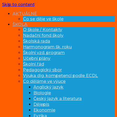
Skip to content
AKTUÁLNĚ
Co se děje ve škole
ŠKOLA
O škole / Kontakty
Nadační fond školy
Školská rada
Harmonogram šk. roku
Školní vzd. program
Učební plány
Školní řád
Pedagogický sbor
Výuka dig. kompetencí podle ECDL
Co děláme ve výuce
Anglický jazyk
Biologie
Český jazyk a literatura
Dějepis
Ekonomie
Fyzika