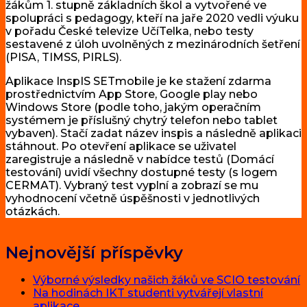
žákům 1. stupně základních škol a vytvořené ve
spolupráci s pedagogy, kteří na jaře 2020 vedli výuku
v pořadu České televize UčíTelka, nebo testy
sestavené z úloh uvolněných z mezinárodních šetření
(PISA, TIMSS, PIRLS).
Aplikace InspIS SETmobile je ke stažení zdarma
prostřednictvím App Store, Google play nebo
Windows Store (podle toho, jakým operačním
systémem je příslušný chytrý telefon nebo tablet
vybaven). Stačí zadat název inspis a následně aplikaci
stáhnout. Po otevření aplikace se uživatel
zaregistruje a následně v nabídce testů (Domácí
testování) uvidí všechny dostupné testy (s logem
CERMAT). Vybraný test vyplní a zobrazí se mu
vyhodnocení včetně úspěšnosti v jednotlivých
otázkách.
Nejnovější příspěvky
Výborné výsledky našich žáků ve SCIO testování
Na hodinách IKT studenti vytvářejí vlastní
aplikace