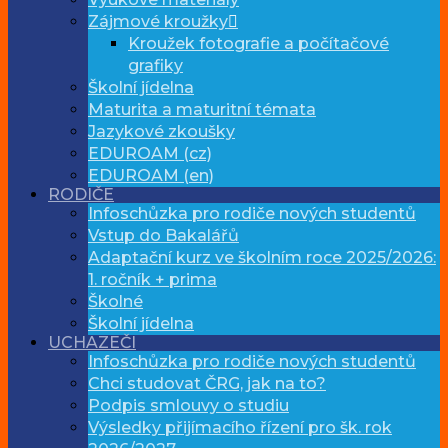
Zájmové kroužky
Kroužek fotografie a počítačové
grafiky
Školní jídelna
Maturita a maturitní témata
Jazykové zkoušky
EDUROAM (cz)
EDUROAM (en)
RODIČE
Infoschůzka pro rodiče nových studentů
Vstup do Bakalářů
Adaptační kurz ve školním roce 2025/2026:
1. ročník + prima
Školné
Školní jídelna
UCHAZEČI
Infoschůzka pro rodiče nových studentů
Chci studovat ČRG, jak na to?
Podpis smlouvy o studiu
Výsledky přijímacího řízení pro šk. rok