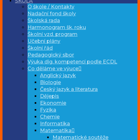
ŠKOLA
O škole / Kontakty
Nadační fond školy
Školská rada
Harmonogram šk. roku
Školní vzd. program
Učební plány
Školní řád
Pedagogický sbor
Výuka dig. kompetencí podle ECDL
Co děláme ve výuce
Anglický jazyk
Biologie
Český jazyk a literatura
Dějepis
Ekonomie
Fyzika
Chemie
Informatika
Matematika
Matematické soutěže