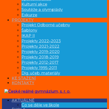
Kulturní akce
Soutěže a olympiády
Exkurze
PROJEKTY
Projekt Odborné učebny
Šablony
IKAP II
Projekty 2022–2023
Projekty 2021-2022
Projekty 2019-2020
Projekty 2018-2019
Projekty 2012-2017
Projekty 1995-2011
Dig. učeb. materiály
KE STAŽENÍ
KONTAKTY
AKTUÁLNĚ
Co se děje ve škole