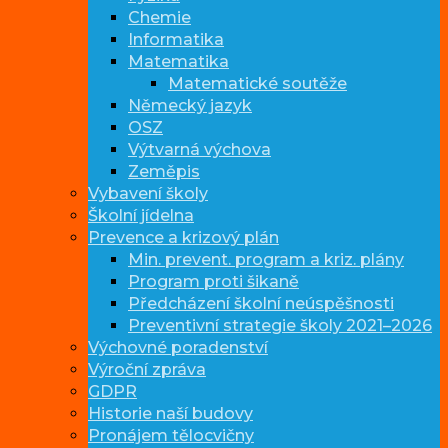
Chemie
Informatika
Matematika
Matematické soutěže
Německý jazyk
OSZ
Výtvarná výchova
Zeměpis
Vybavení školy
Školní jídelna
Prevence a krizový plán
Min. prevent. program a kriz. plány
Program proti šikaně
Předcházení školní neúspěšnosti
Preventivní strategie školy 2021–2026
Výchovné poradenství
Výroční zpráva
GDPR
Historie naší budovy
Pronájem tělocvičny