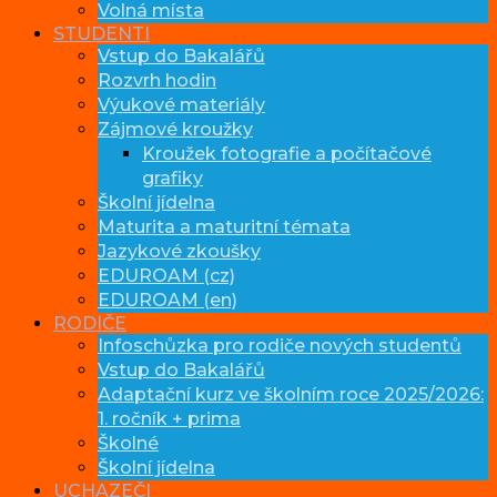
Volná místa
STUDENTI
Vstup do Bakalářů
Rozvrh hodin
Výukové materiály
Zájmové kroužky
Kroužek fotografie a počítačové
grafiky
Školní jídelna
Maturita a maturitní témata
Jazykové zkoušky
EDUROAM (cz)
EDUROAM (en)
RODIČE
Infoschůzka pro rodiče nových studentů
Vstup do Bakalářů
Adaptační kurz ve školním roce 2025/2026:
1. ročník + prima
Školné
Školní jídelna
UCHAZEČI