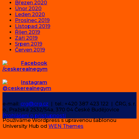
Březen 2020
Únor 2020
Leden 2020
Prosinec 2019
Listopad 2019
Říjen 2019
Září 2019
Srpen 2019
Červen 2019
Facebook
/ceskerealnegym
Instagram
@ceskerealnegym
e-mail:
crg@crg.cz
| tel.: +420 387 423 122 | ČRG, s. r.
o., Pražská 2532/54a, 370 04 České Budějovice
Prohlášení o přístupnosti
Používáme Wordpress s upravenou šablonou
University Hub od
WEN Themes