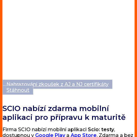
Nahrazování zkoušek z AJ a NJ certifikáty
Stáhnout
SCIO nabízí zdarma mobilní
aplikaci pro přípravu k maturitě
Firma SCIO nabízí mobilní aplikaci
Scio: testy
,
dostupnou v
Google Play
a
App Store
. Zdarma a bez