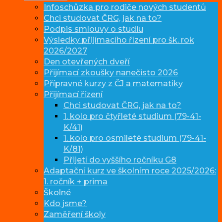
Infoschůzka pro rodiče nových studentů
Chci studovat ČRG, jak na to?
Podpis smlouvy o studiu
Výsledky přijímacího řízení pro šk. rok
2026/2027
Den otevřených dveří
Přijímací zkoušky nanečisto 2026
Přípravné kurzy z ČJ a matematiky
Přijímací řízení
Chci studovat ČRG, jak na to?
1. kolo pro čtyřleté studium (79-41-
K/41)
1. kolo pro osmileté studium (79-41-
K/81)
Přijetí do vyššího ročníku G8
Adaptační kurz ve školním roce 2025/2026:
1. ročník + prima
Školné
Kdo jsme?
Zaměření školy