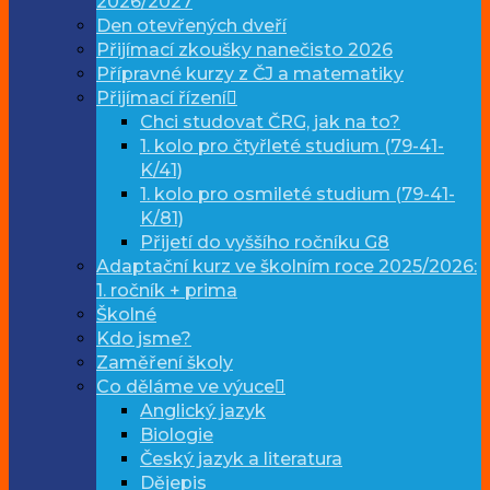
2026/2027
Den otevřených dveří
Přijímací zkoušky nanečisto 2026
Přípravné kurzy z ČJ a matematiky
Přijímací řízení
Chci studovat ČRG, jak na to?
1. kolo pro čtyřleté studium (79-41-
K/41)
1. kolo pro osmileté studium (79-41-
K/81)
Přijetí do vyššího ročníku G8
Adaptační kurz ve školním roce 2025/2026:
1. ročník + prima
Školné
Kdo jsme?
Zaměření školy
Co děláme ve výuce
Anglický jazyk
Biologie
Český jazyk a literatura
Dějepis