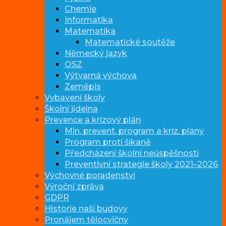
Chemie
Informatika
Matematika
Matematické soutěže
Německý jazyk
OSZ
Výtvarná výchova
Zeměpis
Vybavení školy
Školní jídelna
Prevence a krizový plán
Min. prevent. program a kriz. plány
Program proti šikaně
Předcházení školní neúspěšnosti
Preventivní strategie školy 2021–2026
Výchovné poradenství
Výroční zpráva
GDPR
Historie naší budovy
Pronájem tělocvičny