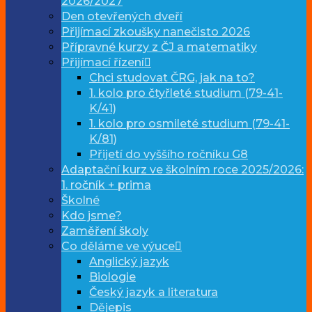
2026/2027
Den otevřených dveří
Přijímací zkoušky nanečisto 2026
Přípravné kurzy z ČJ a matematiky
Přijímací řízení
Chci studovat ČRG, jak na to?
1. kolo pro čtyřleté studium (79-41-
K/41)
1. kolo pro osmileté studium (79-41-
K/81)
Přijetí do vyššího ročníku G8
Adaptační kurz ve školním roce 2025/2026:
1. ročník + prima
Školné
Kdo jsme?
Zaměření školy
Co děláme ve výuce
Anglický jazyk
Biologie
Český jazyk a literatura
Dějepis