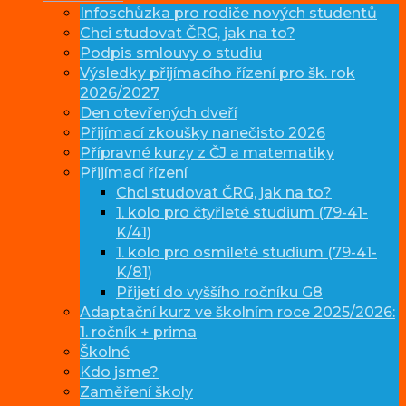
Infoschůzka pro rodiče nových studentů
Chci studovat ČRG, jak na to?
Podpis smlouvy o studiu
Výsledky přijímacího řízení pro šk. rok
2026/2027
Den otevřených dveří
Přijímací zkoušky nanečisto 2026
Přípravné kurzy z ČJ a matematiky
Přijímací řízení
Chci studovat ČRG, jak na to?
1. kolo pro čtyřleté studium (79-41-
K/41)
1. kolo pro osmileté studium (79-41-
K/81)
Přijetí do vyššího ročníku G8
Adaptační kurz ve školním roce 2025/2026:
1. ročník + prima
Školné
Kdo jsme?
Zaměření školy