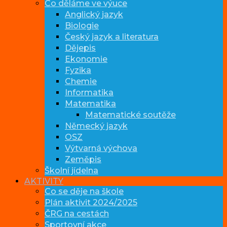
Co děláme ve výuce
Anglický jazyk
Biologie
Český jazyk a literatura
Dějepis
Ekonomie
Fyzika
Chemie
Informatika
Matematika
Matematické soutěže
Německý jazyk
OSZ
Výtvarná výchova
Zeměpis
Školní jídelna
AKTIVITY
Co se děje na škole
Plán aktivit 2024/2025
ČRG na cestách
Sportovní akce