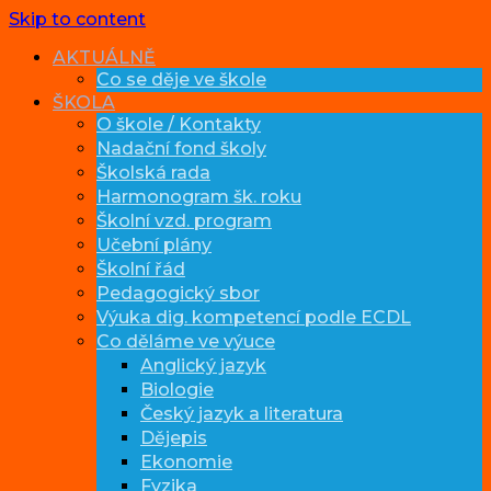
Skip to content
AKTUÁLNĚ
Co se děje ve škole
ŠKOLA
O škole / Kontakty
Nadační fond školy
Školská rada
Harmonogram šk. roku
Školní vzd. program
Učební plány
Školní řád
Pedagogický sbor
Výuka dig. kompetencí podle ECDL
Co děláme ve výuce
Anglický jazyk
Biologie
Český jazyk a literatura
Dějepis
Ekonomie
Fyzika