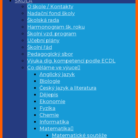
ŠKOLA
O škole / Kontakty
Nadační fond školy
Školská rada
Harmonogram šk. roku
Školní vzd. program
Učební plány
Školní řád
Pedagogický sbor
Výuka dig. kompetencí podle ECDL
Co děláme ve výuce
Anglický jazyk
Biologie
Český jazyk a literatura
Dějepis
Ekonomie
Fyzika
Chemie
Informatika
Matematika
Matematické soutěže