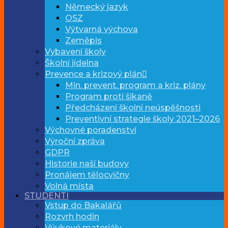
Německý jazyk
OSZ
Výtvarná výchova
Zeměpis
Vybavení školy
Školní jídelna
Prevence a krizový plán
Min. prevent. program a kriz. plány
Program proti šikaně
Předcházení školní neúspěšnosti
Preventivní strategie školy 2021–2026
Výchovné poradenství
Výroční zpráva
GDPR
Historie naší budovy
Pronájem tělocvičny
Volná místa
STUDENTI
Vstup do Bakalářů
Rozvrh hodin
Výukové materiály