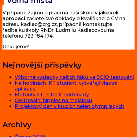
Volná místa
V případě zájmu o práci na naší škole
v jakékoli
aprobaci
zašlete své doklady o kvalifikaci a CV na
adresu kadlec@crg.cz, případně kontaktujte
ředitelku školy RNDr. Ludmilu Kadlecovou na
telefonu 723 184 174.
Děkujeme!
Nejnovější příspěvky
Výborné výsledky našich žáků ve SCIO testování
Na hodinách IKT studenti vytvářejí vlastní
aplikace
Maturity z IT s ICDL certifikáty
Čeští reální hippies na majálesu
Projektový den v kruzích nejen olympijských
Archivy
Červen 2026