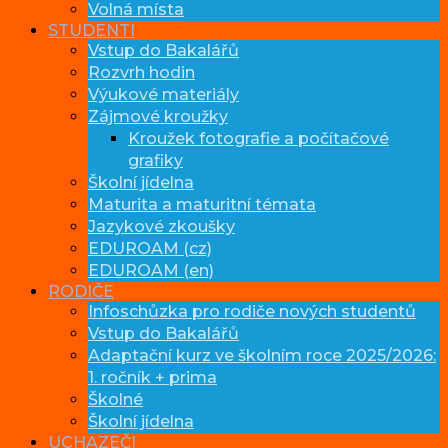
Volná místa
STUDENTI
Vstup do Bakalářů
Rozvrh hodin
Výukové materiály
Zájmové kroužky
Kroužek fotografie a počítačové
grafiky
Školní jídelna
Maturita a maturitní témata
Jazykové zkoušky
EDUROAM (cz)
EDUROAM (en)
RODIČE
Infoschůzka pro rodiče nových studentů
Vstup do Bakalářů
Adaptační kurz ve školním roce 2025/2026:
1. ročník + prima
Školné
Školní jídelna
UCHAZEČI