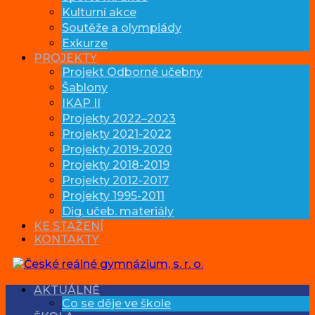
Kulturní akce
Soutěže a olympiády
Exkurze
PROJEKTY
Projekt Odborné učebny
Šablony
IKAP II
Projekty 2022–2023
Projekty 2021-2022
Projekty 2019-2020
Projekty 2018-2019
Projekty 2012-2017
Projekty 1995-2011
Dig. učeb. materiály
KE STAŽENÍ
KONTAKTY
AKTUÁLNĚ
Co se děje ve škole