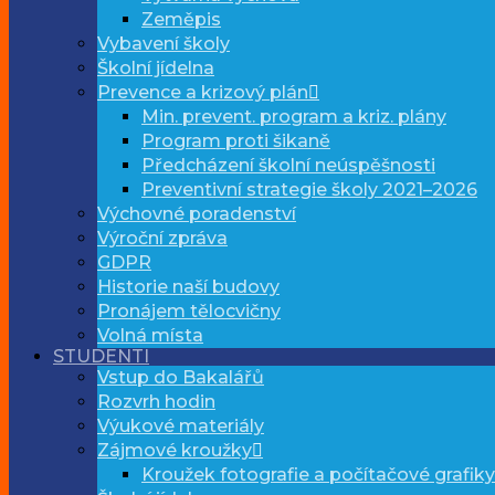
Zeměpis
Vybavení školy
Školní jídelna
Prevence a krizový plán
Min. prevent. program a kriz. plány
Program proti šikaně
Předcházení školní neúspěšnosti
Preventivní strategie školy 2021–2026
Výchovné poradenství
Výroční zpráva
GDPR
Historie naší budovy
Pronájem tělocvičny
Volná místa
STUDENTI
Vstup do Bakalářů
Rozvrh hodin
Výukové materiály
Zájmové kroužky
Kroužek fotografie a počítačové grafiky