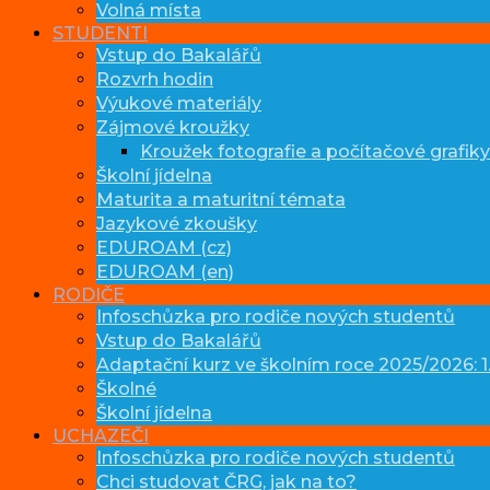
Volná místa
STUDENTI
Vstup do Bakalářů
Rozvrh hodin
Výukové materiály
Zájmové kroužky
Kroužek fotografie a počítačové grafiky
Školní jídelna
Maturita a maturitní témata
Jazykové zkoušky
EDUROAM (cz)
EDUROAM (en)
RODIČE
Infoschůzka pro rodiče nových studentů
Vstup do Bakalářů
Adaptační kurz ve školním roce 2025/2026: 1.
Školné
Školní jídelna
UCHAZEČI
Infoschůzka pro rodiče nových studentů
Chci studovat ČRG, jak na to?