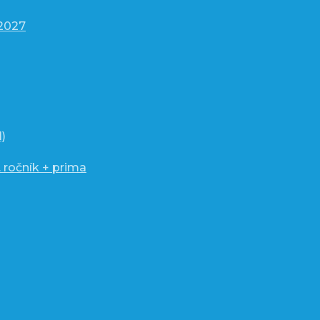
/2027
)
 ročník + prima