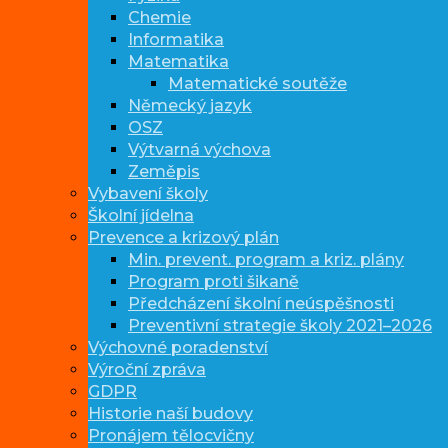
Chemie
Informatika
Matematika
Matematické soutěže
Německý jazyk
OSZ
Výtvarná výchova
Zeměpis
Vybavení školy
Školní jídelna
Prevence a krizový plán
Min. prevent. program a kriz. plány
Program proti šikaně
Předcházení školní neúspěšnosti
Preventivní strategie školy 2021–2026
Výchovné poradenství
Výroční zpráva
GDPR
Historie naší budovy
Pronájem tělocvičny