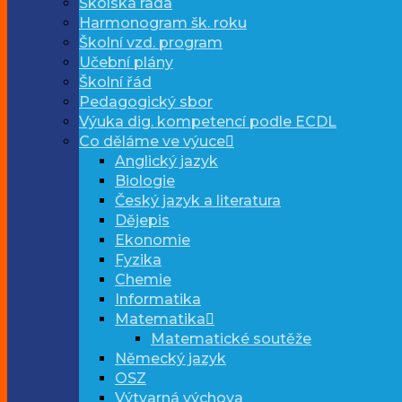
Školská rada
Harmonogram šk. roku
Školní vzd. program
Učební plány
Školní řád
Pedagogický sbor
Výuka dig. kompetencí podle ECDL
Co děláme ve výuce
Anglický jazyk
Biologie
Český jazyk a literatura
Dějepis
Ekonomie
Fyzika
Chemie
Informatika
Matematika
Matematické soutěže
Německý jazyk
OSZ
Výtvarná výchova