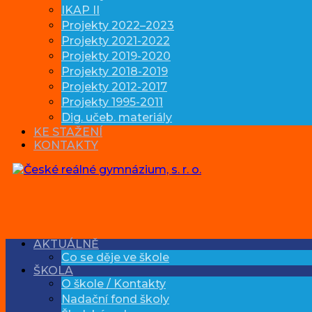
IKAP II
Projekty 2022–2023
Projekty 2021-2022
Projekty 2019-2020
Projekty 2018-2019
Projekty 2012-2017
Projekty 1995-2011
Dig. učeb. materiály
KE STAŽENÍ
KONTAKTY
AKTUÁLNĚ
Co se děje ve škole
ŠKOLA
O škole / Kontakty
Nadační fond školy