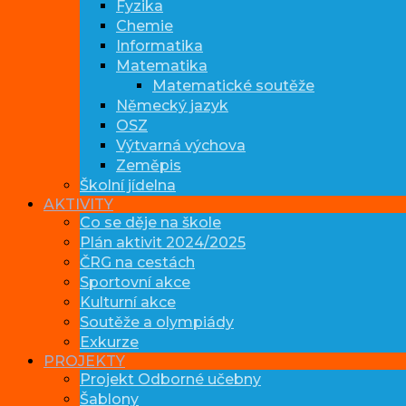
Fyzika
Chemie
Informatika
Matematika
Matematické soutěže
Německý jazyk
OSZ
Výtvarná výchova
Zeměpis
Školní jídelna
AKTIVITY
Co se děje na škole
Plán aktivit 2024/2025
ČRG na cestách
Sportovní akce
Kulturní akce
Soutěže a olympiády
Exkurze
PROJEKTY
Projekt Odborné učebny
Šablony