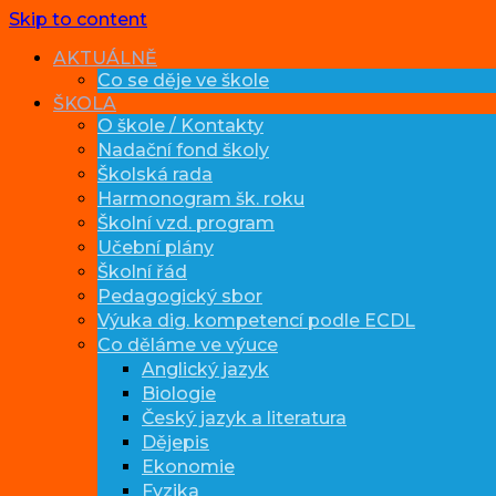
Skip to content
AKTUÁLNĚ
Co se děje ve škole
ŠKOLA
O škole / Kontakty
Nadační fond školy
Školská rada
Harmonogram šk. roku
Školní vzd. program
Učební plány
Školní řád
Pedagogický sbor
Výuka dig. kompetencí podle ECDL
Co děláme ve výuce
Anglický jazyk
Biologie
Český jazyk a literatura
Dějepis
Ekonomie
Fyzika