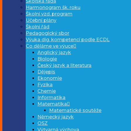
Školská rada
Harmonogram šk. roku
Školní vzd. program
Učební plány
Školní řád
Pedagogický sbor
Výuka dig. kompetencí podle ECDL
Co děláme ve výuce
Anglický jazyk
Biologie
Český jazyk a literatura
Dějepis
Ekonomie
Fyzika
Chemie
Informatika
Matematika
Matematické soutěže
Německý jazyk
OSZ
Výtvarná výchova