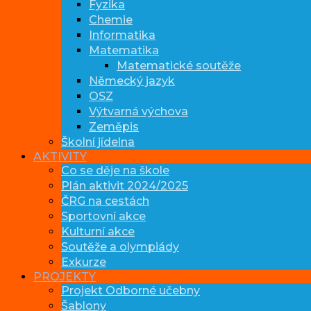
Fyzika
Chemie
Informatika
Matematika
Matematické soutěže
Německý jazyk
OSZ
Výtvarná výchova
Zeměpis
Školní jídelna
AKTIVITY
Co se děje na škole
Plán aktivit 2024/2025
ČRG na cestách
Sportovní akce
Kulturní akce
Soutěže a olympiády
Exkurze
PROJEKTY
Projekt Odborné učebny
Šablony