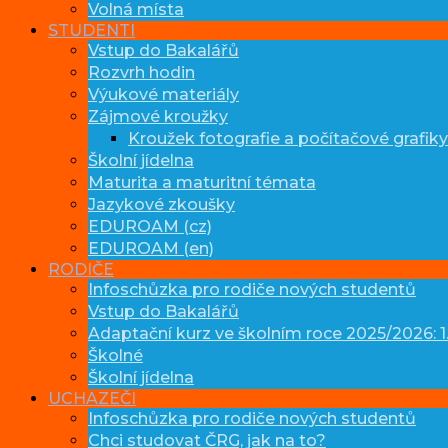
Volná místa
STUDENTI
Vstup do Bakalářů
Rozvrh hodin
Výukové materiály
Zájmové kroužky
Kroužek fotografie a počítačové grafiky
Školní jídelna
Maturita a maturitní témata
Jazykové zkoušky
EDUROAM (cz)
EDUROAM (en)
RODIČE
Infoschůzka pro rodiče nových studentů
Vstup do Bakalářů
Adaptační kurz ve školním roce 2025/2026: 1.
Školné
Školní jídelna
UCHAZEČI
Infoschůzka pro rodiče nových studentů
Chci studovat ČRG, jak na to?