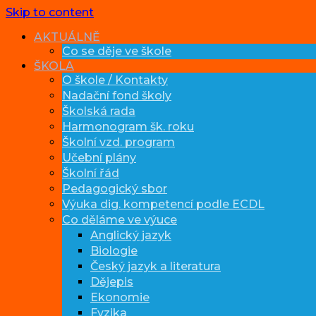
Skip to content
AKTUÁLNĚ
Co se děje ve škole
ŠKOLA
O škole / Kontakty
Nadační fond školy
Školská rada
Harmonogram šk. roku
Školní vzd. program
Učební plány
Školní řád
Pedagogický sbor
Výuka dig. kompetencí podle ECDL
Co děláme ve výuce
Anglický jazyk
Biologie
Český jazyk a literatura
Dějepis
Ekonomie
Fyzika