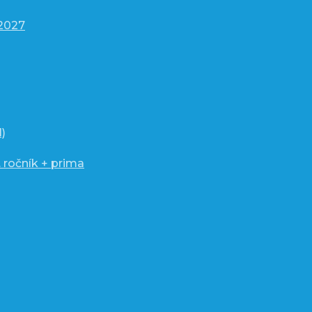
/2027
)
 ročník + prima