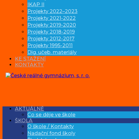
IKAP II
Projekty 2022–2023
Projekty 2021-2022
Projekty 2019-2020
Projekty 2018-2019
Projekty 2012-2017
Projekty 1995-2011
Dig. učeb. materiály
KE STAŽENÍ
KONTAKTY
AKTUÁLNĚ
Co se děje ve škole
ŠKOLA
O škole / Kontakty
Nadační fond školy