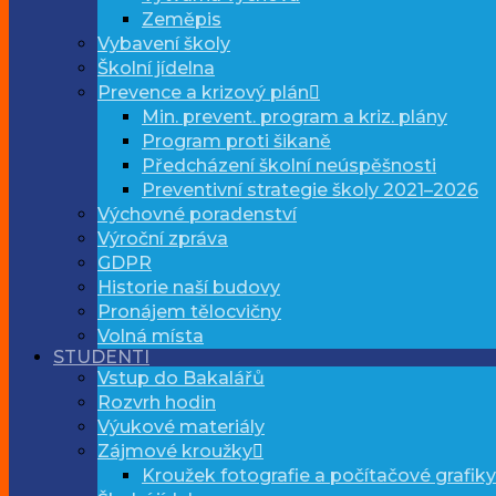
Zeměpis
Vybavení školy
Školní jídelna
Prevence a krizový plán
Min. prevent. program a kriz. plány
Program proti šikaně
Předcházení školní neúspěšnosti
Preventivní strategie školy 2021–2026
Výchovné poradenství
Výroční zpráva
GDPR
Historie naší budovy
Pronájem tělocvičny
Volná místa
STUDENTI
Vstup do Bakalářů
Rozvrh hodin
Výukové materiály
Zájmové kroužky
Kroužek fotografie a počítačové grafiky