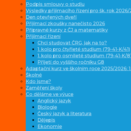
Podpis smlouvy o studiu
Výsledky přijímacího řízení pro šk. rok 2026
Den otevřených dveří
Přijímací zkoušky nanečisto 2026
Přípravné kurzy z ČJ a matematiky
Přijímací řízení
Chci studovat ČRG, jak na to?
1. kolo pro čtyřleté studium (79-41-K/41)
1. kolo pro osmileté studium (79-41-K/81
Přijetí do vyššího ročníku G8
Adaptační kurz ve školním roce 2025/2026: 1.
Školné
Kdo jsme?
Zaměření školy
Co děláme ve výuce
Anglický jazyk
Biologie
Český jazyk a literatura
Dějepis
Ekonomie