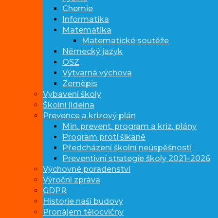
Chemie
Informatika
Matematika
Matematické soutěže
Německý jazyk
OSZ
Výtvarná výchova
Zeměpis
Vybavení školy
Školní jídelna
Prevence a krizový plán
Min. prevent. program a kriz. plány
Program proti šikaně
Předcházení školní neúspěšnosti
Preventivní strategie školy 2021–2026
Výchovné poradenství
Výroční zpráva
GDPR
Historie naší budovy
Pronájem tělocvičny