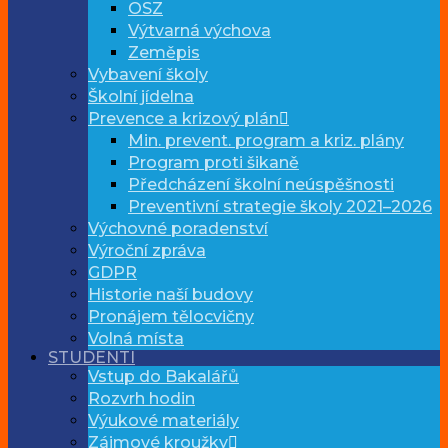
OSZ
Výtvarná výchova
Zeměpis
Vybavení školy
Školní jídelna
Prevence a krizový plán
Min. prevent. program a kriz. plány
Program proti šikaně
Předcházení školní neúspěšnosti
Preventivní strategie školy 2021–2026
Výchovné poradenství
Výroční zpráva
GDPR
Historie naší budovy
Pronájem tělocvičny
Volná místa
STUDENTI
Vstup do Bakalářů
Rozvrh hodin
Výukové materiály
Zájmové kroužky