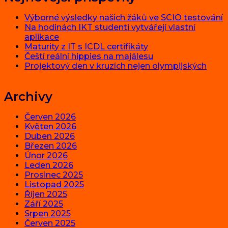
Výborné výsledky našich žáků ve SCIO testování
Na hodinách IKT studenti vytvářejí vlastní
aplikace
Maturity z IT s ICDL certifikáty
Čeští reální hippies na majálesu
Projektový den v kruzích nejen olympijských
Archivy
Červen 2026
Květen 2026
Duben 2026
Březen 2026
Únor 2026
Leden 2026
Prosinec 2025
Listopad 2025
Říjen 2025
Září 2025
Srpen 2025
Červen 2025