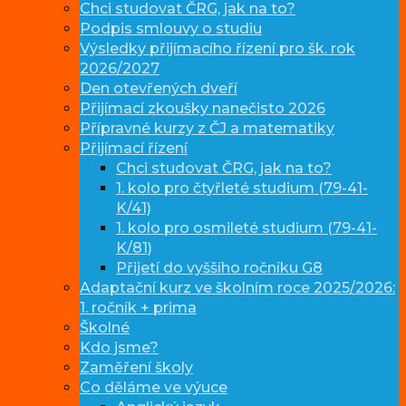
Chci studovat ČRG, jak na to?
Podpis smlouvy o studiu
Výsledky přijímacího řízení pro šk. rok
2026/2027
Den otevřených dveří
Přijímací zkoušky nanečisto 2026
Přípravné kurzy z ČJ a matematiky
Přijímací řízení
Chci studovat ČRG, jak na to?
1. kolo pro čtyřleté studium (79-41-
K/41)
1. kolo pro osmileté studium (79-41-
K/81)
Přijetí do vyššího ročníku G8
Adaptační kurz ve školním roce 2025/2026:
1. ročník + prima
Školné
Kdo jsme?
Zaměření školy
Co děláme ve výuce