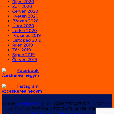
Říjen 2020
Září 2020
Červen 2020
Květen 2020
Březen 2020
Únor 2020
Leden 2020
Prosinec 2019
Listopad 2019
Říjen 2019
Září 2019
Srpen 2019
Červen 2019
Facebook
/ceskerealnegym
Instagram
@ceskerealnegym
e-mail:
crg@crg.cz
| tel.: +420 387 423 122 | ČRG, s. r.
o., Pražská 2532/54a, 370 04 České Budějovice
Prohlášení o přístupnosti