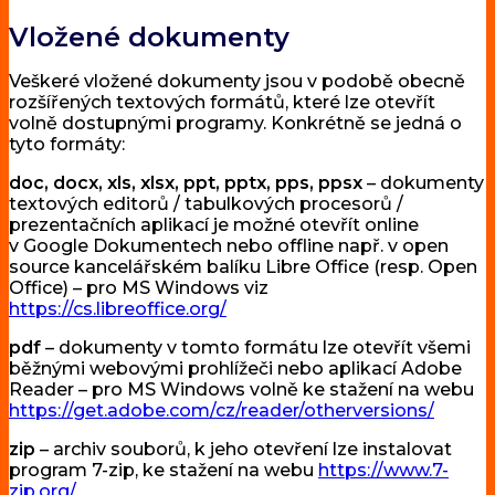
Vložené dokumenty
Veškeré vložené dokumenty jsou v podobě obecně
rozšířených textových formátů, které lze otevřít
volně dostupnými programy. Konkrétně se jedná o
tyto formáty:
doc, docx, xls, xlsx, ppt, pptx, pps, ppsx
– dokumenty
textových editorů / tabulkových procesorů /
prezentačních aplikací je možné otevřít online
v Google Dokumentech nebo offline např. v open
source kancelářském balíku Libre Office (resp. Open
Office) – pro MS Windows viz
https://cs.libreoffice.org/
pdf
– dokumenty v tomto formátu lze otevřít všemi
běžnými webovými prohlížeči nebo aplikací Adobe
Reader – pro MS Windows volně ke stažení na webu
https://get.adobe.com/cz/reader/otherversions/
zip
– archiv souborů, k jeho otevření lze instalovat
program 7-zip, ke stažení na webu
https://www.7-
zip.org/