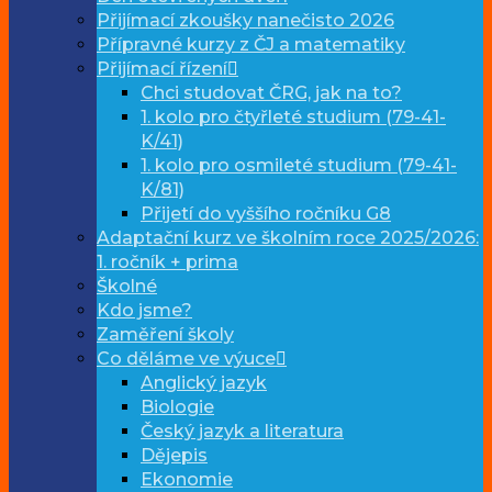
Přijímací zkoušky nanečisto 2026
Přípravné kurzy z ČJ a matematiky
Přijímací řízení
Chci studovat ČRG, jak na to?
1. kolo pro čtyřleté studium (79-41-
K/41)
1. kolo pro osmileté studium (79-41-
K/81)
Přijetí do vyššího ročníku G8
Adaptační kurz ve školním roce 2025/2026:
1. ročník + prima
Školné
Kdo jsme?
Zaměření školy
Co děláme ve výuce
Anglický jazyk
Biologie
Český jazyk a literatura
Dějepis
Ekonomie