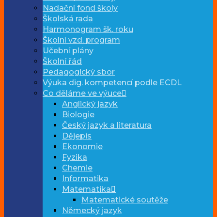
Nadační fond školy
Školská rada
Harmonogram šk. roku
Školní vzd. program
Učební plány
Školní řád
Pedagogický sbor
Výuka dig. kompetencí podle ECDL
Co děláme ve výuce
Anglický jazyk
Biologie
Český jazyk a literatura
Dějepis
Ekonomie
Fyzika
Chemie
Informatika
Matematika
Matematické soutěže
Německý jazyk