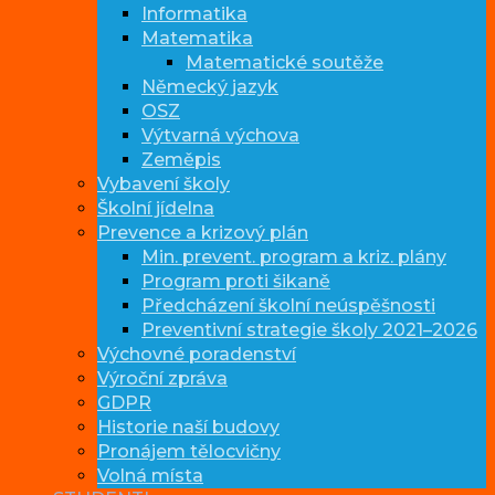
Informatika
Matematika
Matematické soutěže
Německý jazyk
OSZ
Výtvarná výchova
Zeměpis
Vybavení školy
Školní jídelna
Prevence a krizový plán
Min. prevent. program a kriz. plány
Program proti šikaně
Předcházení školní neúspěšnosti
Preventivní strategie školy 2021–2026
Výchovné poradenství
Výroční zpráva
GDPR
Historie naší budovy
Pronájem tělocvičny
Volná místa