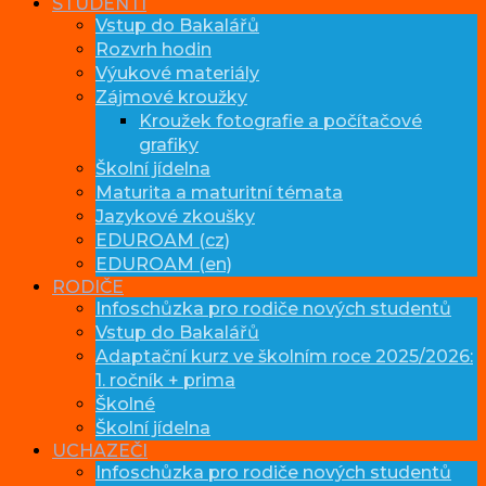
STUDENTI
Vstup do Bakalářů
Rozvrh hodin
Výukové materiály
Zájmové kroužky
Kroužek fotografie a počítačové
grafiky
Školní jídelna
Maturita a maturitní témata
Jazykové zkoušky
EDUROAM (cz)
EDUROAM (en)
RODIČE
Infoschůzka pro rodiče nových studentů
Vstup do Bakalářů
Adaptační kurz ve školním roce 2025/2026:
1. ročník + prima
Školné
Školní jídelna
UCHAZEČI
Infoschůzka pro rodiče nových studentů