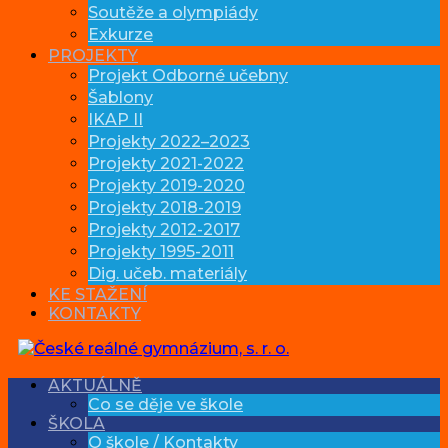
Soutěže a olympiády
Exkurze
PROJEKTY
Projekt Odborné učebny
Šablony
IKAP II
Projekty 2022–2023
Projekty 2021-2022
Projekty 2019-2020
Projekty 2018-2019
Projekty 2012-2017
Projekty 1995-2011
Dig. učeb. materiály
KE STAŽENÍ
KONTAKTY
AKTUÁLNĚ
Co se děje ve škole
ŠKOLA
O škole / Kontakty