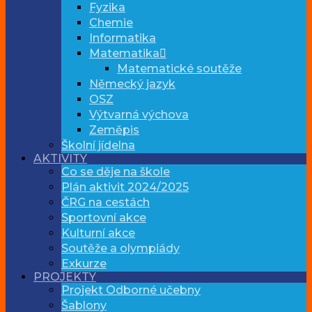
Fyzika
Chemie
Informatika
Matematika
Matematické soutěže
Německý jazyk
OSZ
Výtvarná výchova
Zeměpis
Školní jídelna
AKTIVITY
Co se děje na škole
Plán aktivit 2024/2025
ČRG na cestách
Sportovní akce
Kulturní akce
Soutěže a olympiády
Exkurze
PROJEKTY
Projekt Odborné učebny
Šablony