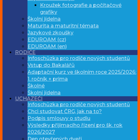
Kroužek fotografie a počítačové
grafiky
Školní jídelna
Maturita a maturitní témata
Jazykové zkoušky
EDUROAM (cz)
EDUROAM (en)
RODIČE
Infoschůzka pro rodiče nových studentů
Vstup do Bakalářů
Adaptační kurz ve školním roce 2025/2026:
1. ročník + prima
Školné
Školní jídelna
UCHAZEČI
Infoschůzka pro rodiče nových studentů
Chci studovat ČRG, jak na to?
Podpis smlouvy o studiu
Výsledky přijímacího řízení pro šk. rok
2026/2027
Den otevřených dveří