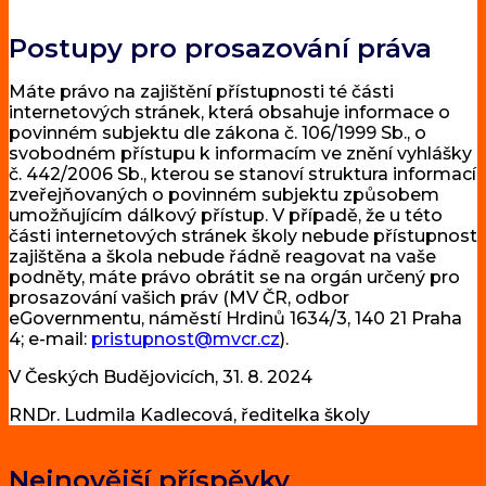
Postupy pro prosazování práva
Máte právo na zajištění přístupnosti té části
internetových stránek, která obsahuje informace o
povinném subjektu dle zákona č. 106/1999 Sb., o
svobodném přístupu k informacím ve znění vyhlášky
č. 442/2006 Sb., kterou se stanoví struktura informací
zveřejňovaných o povinném subjektu způsobem
umožňujícím dálkový přístup. V případě, že u této
části internetových stránek školy nebude přístupnost
zajištěna a škola nebude řádně reagovat na vaše
podněty, máte právo obrátit se na orgán určený pro
prosazování vašich práv (MV ČR, odbor
eGovernmentu, náměstí Hrdinů 1634/3, 140 21 Praha
4; e-mail:
pristupnost@mvcr.cz
).
V Českých Budějovicích, 31. 8. 2024
RNDr. Ludmila Kadlecová, ředitelka školy
Nejnovější příspěvky