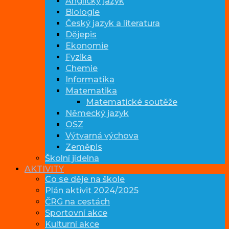
Anglický jazyk
Biologie
Český jazyk a literatura
Dějepis
Ekonomie
Fyzika
Chemie
Informatika
Matematika
Matematické soutěže
Německý jazyk
OSZ
Výtvarná výchova
Zeměpis
Školní jídelna
AKTIVITY
Co se děje na škole
Plán aktivit 2024/2025
ČRG na cestách
Sportovní akce
Kulturní akce