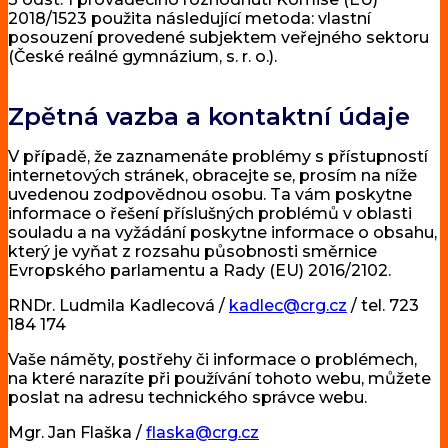
2018/1523 použita následující metoda: vlastní
posouzení provedené subjektem veřejného sektoru
(České reálné gymnázium, s. r. o.).
Zpětná vazba a kontaktní údaje
V případě, že zaznamenáte problémy s přístupností
internetových stránek, obracejte se, prosím na níže
uvedenou zodpovědnou osobu. Ta vám poskytne
informace o řešení příslušných problémů v oblasti
souladu a na vyžádání poskytne informace o obsahu,
který je vyňat z rozsahu působnosti směrnice
Evropského parlamentu a Rady (EU) 2016/2102.
RNDr. Ludmila Kadlecová /
kadlec@crg.cz
/ tel. 723
184 174
Vaše náměty, postřehy či informace o problémech,
na které narazíte při používání tohoto webu, můžete
poslat na adresu technického správce webu.
Mgr. Jan Flaška /
flaska@crg.cz