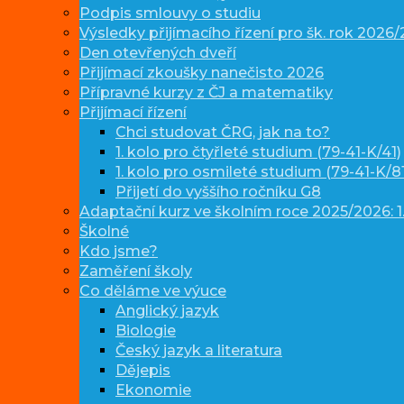
Podpis smlouvy o studiu
Výsledky přijímacího řízení pro šk. rok 2026
Den otevřených dveří
Přijímací zkoušky nanečisto 2026
Přípravné kurzy z ČJ a matematiky
Přijímací řízení
Chci studovat ČRG, jak na to?
1. kolo pro čtyřleté studium (79-41-K/41)
1. kolo pro osmileté studium (79-41-K/81
Přijetí do vyššího ročníku G8
Adaptační kurz ve školním roce 2025/2026: 1.
Školné
Kdo jsme?
Zaměření školy
Co děláme ve výuce
Anglický jazyk
Biologie
Český jazyk a literatura
Dějepis
Ekonomie