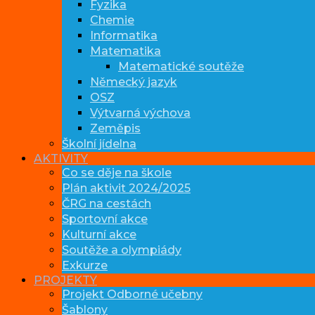
Fyzika
Chemie
Informatika
Matematika
Matematické soutěže
Německý jazyk
OSZ
Výtvarná výchova
Zeměpis
Školní jídelna
AKTIVITY
Co se děje na škole
Plán aktivit 2024/2025
ČRG na cestách
Sportovní akce
Kulturní akce
Soutěže a olympiády
Exkurze
PROJEKTY
Projekt Odborné učebny
Šablony