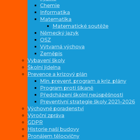
Chemie
Informatika
Matematika
Matematické soutěže
Německý jazyk
OSZ
Výtvarná výchova
Zeměpis
Vybavení školy
Školní jídelna
Prevence a krizový plán
Min. prevent. program a kriz. plány
Program proti šikaně
Předcházení školní neúspěšnosti
Preventivní strategie školy 2021–2026
Výchovné poradenství
Výroční zpráva
GDPR
Historie naší budovy
Pronájem tělocvičny