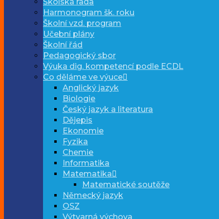
Školská rada
Harmonogram šk. roku
Školní vzd. program
Učební plány
Školní řád
Pedagogický sbor
Výuka dig. kompetencí podle ECDL
Co děláme ve výuce
Anglický jazyk
Biologie
Český jazyk a literatura
Dějepis
Ekonomie
Fyzika
Chemie
Informatika
Matematika
Matematické soutěže
Německý jazyk
OSZ
Výtvarná výchova