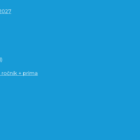
/2027
)
 ročník + prima