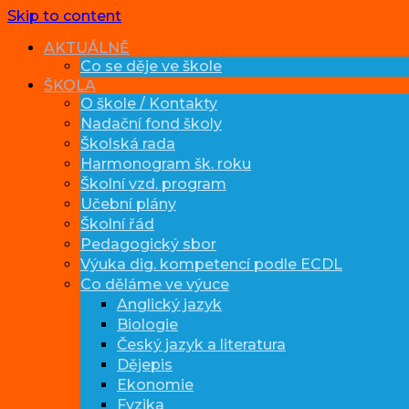
Skip to content
AKTUÁLNĚ
Co se děje ve škole
ŠKOLA
O škole / Kontakty
Nadační fond školy
Školská rada
Harmonogram šk. roku
Školní vzd. program
Učební plány
Školní řád
Pedagogický sbor
Výuka dig. kompetencí podle ECDL
Co děláme ve výuce
Anglický jazyk
Biologie
Český jazyk a literatura
Dějepis
Ekonomie
Fyzika