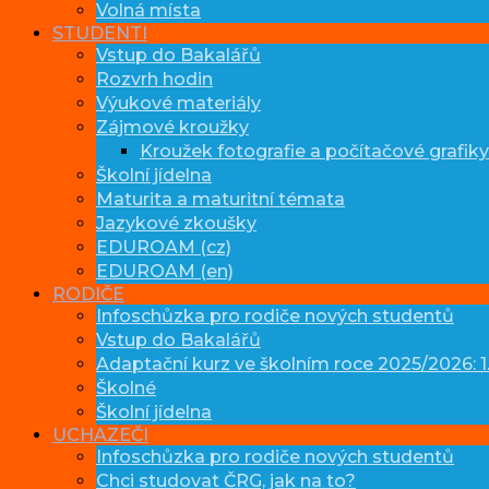
Volná místa
STUDENTI
Vstup do Bakalářů
Rozvrh hodin
Výukové materiály
Zájmové kroužky
Kroužek fotografie a počítačové grafiky
Školní jídelna
Maturita a maturitní témata
Jazykové zkoušky
EDUROAM (cz)
EDUROAM (en)
RODIČE
Infoschůzka pro rodiče nových studentů
Vstup do Bakalářů
Adaptační kurz ve školním roce 2025/2026: 1.
Školné
Školní jídelna
UCHAZEČI
Infoschůzka pro rodiče nových studentů
Chci studovat ČRG, jak na to?