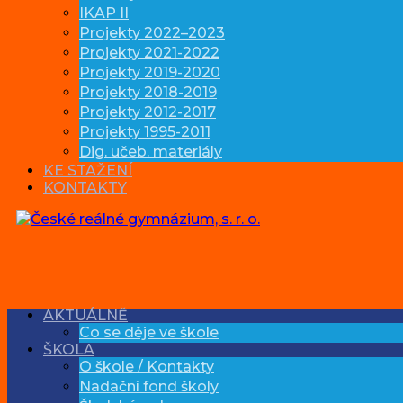
IKAP II
Projekty 2022–2023
Projekty 2021-2022
Projekty 2019-2020
Projekty 2018-2019
Projekty 2012-2017
Projekty 1995-2011
Dig. učeb. materiály
KE STAŽENÍ
KONTAKTY
AKTUÁLNĚ
Co se děje ve škole
ŠKOLA
O škole / Kontakty
Nadační fond školy