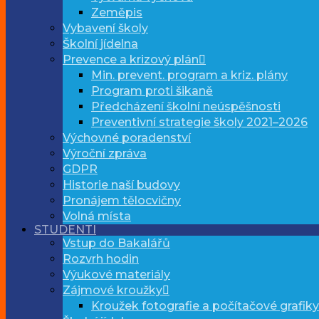
Zeměpis
Vybavení školy
Školní jídelna
Prevence a krizový plán
Min. prevent. program a kriz. plány
Program proti šikaně
Předcházení školní neúspěšnosti
Preventivní strategie školy 2021–2026
Výchovné poradenství
Výroční zpráva
GDPR
Historie naší budovy
Pronájem tělocvičny
Volná místa
STUDENTI
Vstup do Bakalářů
Rozvrh hodin
Výukové materiály
Zájmové kroužky
Kroužek fotografie a počítačové grafiky