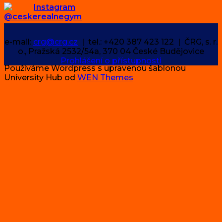
Instagram
@ceskerealnegym
e-mail:
crg@crg.cz
| tel.: +420 387 423 122 | ČRG, s. r.
o., Pražská 2532/54a, 370 04 České Budějovice
Prohlášení o přístupnosti
Používáme Wordpress s upravenou šablonou
University Hub od
WEN Themes