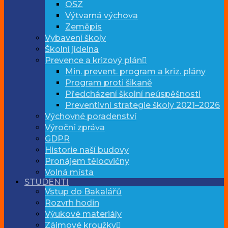
OSZ
Výtvarná výchova
Zeměpis
Vybavení školy
Školní jídelna
Prevence a krizový plán
Min. prevent. program a kriz. plány
Program proti šikaně
Předcházení školní neúspěšnosti
Preventivní strategie školy 2021–2026
Výchovné poradenství
Výroční zpráva
GDPR
Historie naší budovy
Pronájem tělocvičny
Volná místa
STUDENTI
Vstup do Bakalářů
Rozvrh hodin
Výukové materiály
Zájmové kroužky