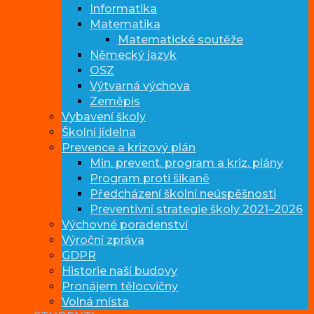
Informatika
Matematika
Matematické soutěže
Německý jazyk
OSZ
Výtvarná výchova
Zeměpis
Vybavení školy
Školní jídelna
Prevence a krizový plán
Min. prevent. program a kriz. plány
Program proti šikaně
Předcházení školní neúspěšnosti
Preventivní strategie školy 2021–2026
Výchovné poradenství
Výroční zpráva
GDPR
Historie naší budovy
Pronájem tělocvičny
Volná místa