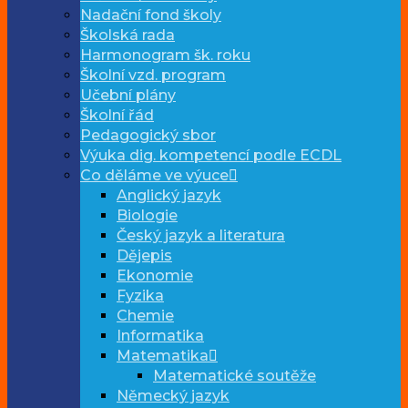
Nadační fond školy
Školská rada
Harmonogram šk. roku
Školní vzd. program
Učební plány
Školní řád
Pedagogický sbor
Výuka dig. kompetencí podle ECDL
Co děláme ve výuce
Anglický jazyk
Biologie
Český jazyk a literatura
Dějepis
Ekonomie
Fyzika
Chemie
Informatika
Matematika
Matematické soutěže
Německý jazyk