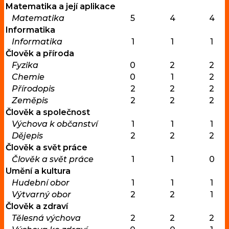
Matematika a její aplikace
Matematika
5
4
4
Informatika
Informatika
1
1
1
Člověk a příroda
Fyzika
0
2
2
Chemie
0
1
2
Přírodopis
2
2
2
Zeměpis
2
2
2
Člověk a společnost
Výchova k občanství
1
1
1
Dějepis
2
2
2
Člověk a svět práce
Člověk a svět práce
1
1
0
Umění a kultura
Hudební obor
1
1
1
Výtvarný obor
2
2
1
Člověk a zdraví
Tělesná výchova
2
2
2