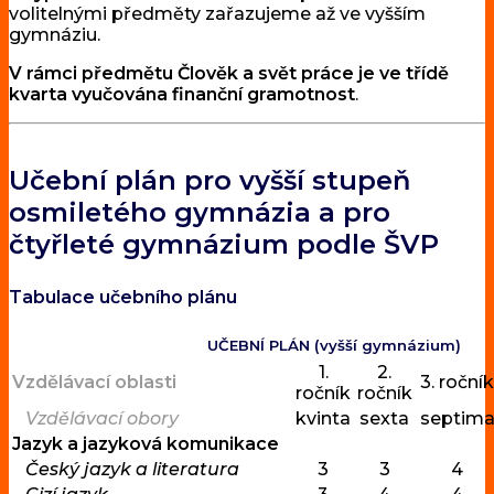
volitelnými předměty zařazujeme až ve vyšším
gymnáziu.
V rámci předmětu Člověk a svět práce je ve třídě
kvarta vyučována finanční gramotnost
.
Učební plán pro vyšší stupeň
osmiletého gymnázia a pro
čtyřleté gymnázium podle ŠVP
Tabulace učebního plánu
UČEBNÍ PLÁN (vyšší gymnázium)
1.
2.
Vzdělávací oblasti
3. ročník
ročník
ročník
Vzdělávací obory
kvinta
sexta
septim
Jazyk a jazyková komunikace
Český jazyk a literatura
3
3
4