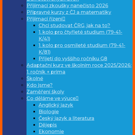
Přijímací zkoušky nanečisto 2026
Přípravné kurzy z ČJ a matematiky
Přijímací řízení
Chci studovat ČRG, jak na to?
1. kolo pro čtyřleté studium (79-41-
K/41)
1. kolo pro osmileté studium (79-41-
K/81)
Přijetí do vyššího ročníku G8
Adaptační kurz ve školním roce 2025/2026:
1. ročník + prima
Školné
Kdo jsme?
Zaměření školy
Co děláme ve výuce
Anglický jazyk
Biologie
Český jazyk a literatura
Dějepis
Ekonomie