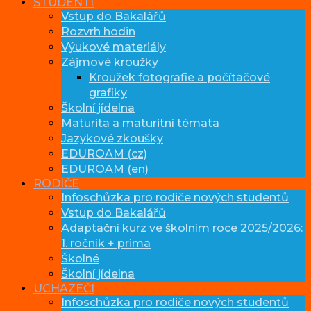
STUDENTI
Vstup do Bakalářů
Rozvrh hodin
Výukové materiály
Zájmové kroužky
Kroužek fotografie a počítačové
grafiky
Školní jídelna
Maturita a maturitní témata
Jazykové zkoušky
EDUROAM (cz)
EDUROAM (en)
RODIČE
Infoschůzka pro rodiče nových studentů
Vstup do Bakalářů
Adaptační kurz ve školním roce 2025/2026:
1. ročník + prima
Školné
Školní jídelna
UCHAZEČI
Infoschůzka pro rodiče nových studentů