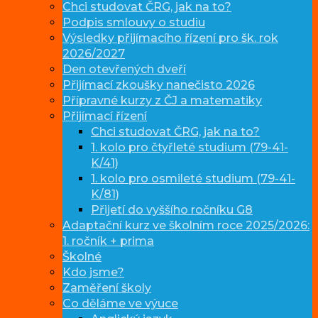
Chci studovat ČRG, jak na to?
Podpis smlouvy o studiu
Výsledky přijímacího řízení pro šk. rok
2026/2027
Den otevřených dveří
Přijímací zkoušky nanečisto 2026
Přípravné kurzy z ČJ a matematiky
Přijímací řízení
Chci studovat ČRG, jak na to?
1. kolo pro čtyřleté studium (79-41-
K/41)
1. kolo pro osmileté studium (79-41-
K/81)
Přijetí do vyššího ročníku G8
Adaptační kurz ve školním roce 2025/2026:
1. ročník + prima
Školné
Kdo jsme?
Zaměření školy
Co děláme ve výuce