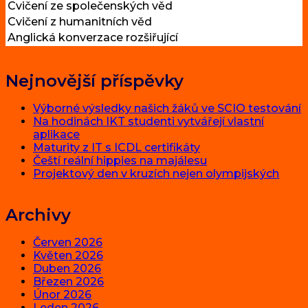
Cvičení ze společenských věd
Cvičení z humanitních věd
Anglická konverzace rozšiřující
Nejnovější příspěvky
Výborné výsledky našich žáků ve SCIO testování
Na hodinách IKT studenti vytvářejí vlastní
aplikace
Maturity z IT s ICDL certifikáty
Čeští reální hippies na majálesu
Projektový den v kruzích nejen olympijských
Archivy
Červen 2026
Květen 2026
Duben 2026
Březen 2026
Únor 2026
Leden 2026