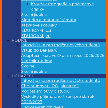
Kroužek fotografie a počítačové
grafiky
Školní jídelna
Maturita a maturitní témata
Jazykové zkoušky
EDUROAM (cz)
EDUROAM (en)
RODIČE
Infoschůzka pro rodiče nových studentů
Vstup do Bakalářů
Adaptační kurz ve školním roce 2025/2026:
1. ročník + prima
Školné
Školní jídelna
UCHAZEČI
Infoschůzka pro rodiče nových studentů
Chci studovat ČRG, jak na to?
Podpis smlouvy o studiu
Výsledky přijímacího řízení pro šk. rok
2026/2027
Den otevřených dveří