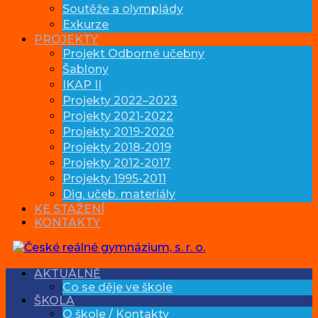
Soutěže a olympiády
Exkurze
PROJEKTY
Projekt Odborné učebny
Šablony
IKAP II
Projekty 2022–2023
Projekty 2021-2022
Projekty 2019-2020
Projekty 2018-2019
Projekty 2012-2017
Projekty 1995-2011
Dig. učeb. materiály
KE STAŽENÍ
KONTAKTY
AKTUÁLNĚ
Co se děje ve škole
ŠKOLA
O škole / Kontakty