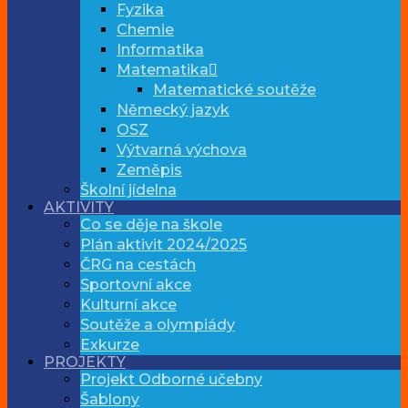
Fyzika
Chemie
Informatika
Matematika
Matematické soutěže
Německý jazyk
OSZ
Výtvarná výchova
Zeměpis
Školní jídelna
AKTIVITY
Co se děje na škole
Plán aktivit 2024/2025
ČRG na cestách
Sportovní akce
Kulturní akce
Soutěže a olympiády
Exkurze
PROJEKTY
Projekt Odborné učebny
Šablony