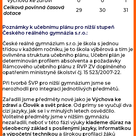
Výchova ke zdraví
0
0
1
Celková povinná časová
29
30
31
dotace
Poznámky k učebnímu plánu pro nižší stupeň
Českého reálného gymnázia s.r.o.:
České reálné gymnázium s.r.o. je škola s jednou
třídou v každém ročníku, je to škola výběrová a tím je
ovlivněna struktura učebního plánu, Učební plán je
determinován profilem absolventa a požadavky
Rámcového učebního plánu z RVP ZV doplněného
opatřením ministryně školství čj. 15 523/2007-22.
Při tvorbě ŠVP pro nižší gymnázium jsme se
nerozhodli pro integraci jednotlivých předmětů.
Zařadili jsme předměty nové jako je
Výchova ke
zdraví
a
Člověk a svět práce
. Od primy se vyučují dva
cizí jazyky, jak se i v minulých letech osvědčilo.
Volitelné předměty jsme v nižším gymnáziu
nezařadili, neboť v této fázi výuky
klademe důraz na
všeobecný základ s posílenými jazyky, informatikou
a výpočetní technikou
a širokou profilaci žáků