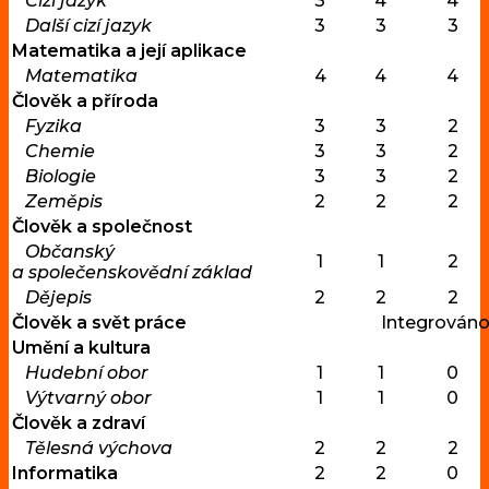
Cizí jazyk
3
4
4
Další cizí jazyk
3
3
3
Matematika a její aplikace
Matematika
4
4
4
Člověk a příroda
Fyzika
3
3
2
Chemie
3
3
2
Biologie
3
3
2
Zeměpis
2
2
2
Člověk a společnost
Občanský
1
1
2
a společenskovědní základ
Dějepis
2
2
2
Člověk a svět práce
Integrován
Umění a kultura
Hudební obor
1
1
0
Výtvarný obor
1
1
0
Člověk a zdraví
Tělesná výchova
2
2
2
Informatika
2
2
0