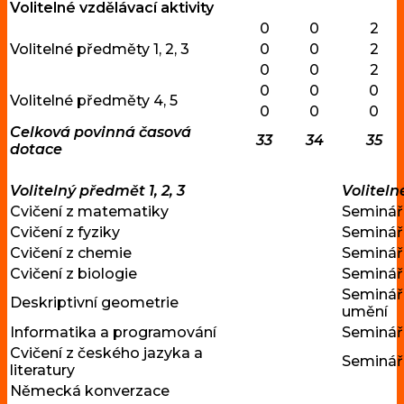
Volitelné vzdělávací aktivity
0
0
2
Volitelné předměty 1, 2, 3
0
0
2
0
0
2
0
0
0
Volitelné předměty 4, 5
0
0
0
Celková povinná časová
33
34
35
dotace
Volitelný předmět 1, 2, 3
Voliteln
Cvičení z matematiky
Seminář
Cvičení z fyziky
Seminář 
Cvičení z chemie
Seminář 
Cvičení z biologie
Seminář
Seminář z
Deskriptivní geometrie
umění
Informatika a programování
Seminář
Cvičení z českého jazyka a
Seminář 
literatury
Německá konverzace