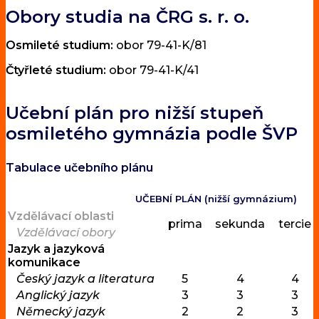
Obory studia na ČRG s. r. o.
Osmileté studium:
obor 79-41-K/81
Čtyřleté studium:
obor 79-41-K/41
Učební plán pro nižší stupeň
osmiletého gymnázia podle ŠVP
Tabulace učebního plánu
UČEBNÍ PLÁN (nižší gymnázium)
Vzdělávací oblasti
prima
sekunda
tercie
Vzdělávací obory
Jazyk a jazyková
komunikace
Český jazyk a literatura
5
4
4
Anglický jazyk
3
3
3
Německý jazyk
2
2
3