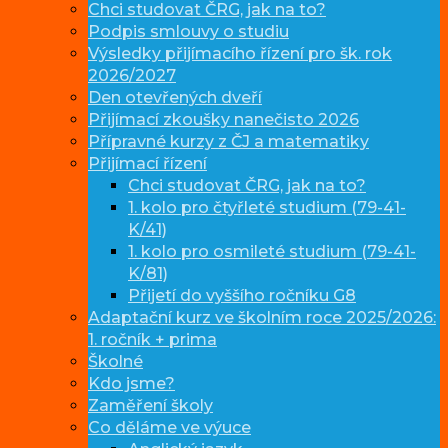
Chci studovat ČRG, jak na to?
Podpis smlouvy o studiu
Výsledky přijímacího řízení pro šk. rok
2026/2027
Den otevřených dveří
Přijímací zkoušky nanečisto 2026
Přípravné kurzy z ČJ a matematiky
Přijímací řízení
Chci studovat ČRG, jak na to?
1. kolo pro čtyřleté studium (79-41-
K/41)
1. kolo pro osmileté studium (79-41-
K/81)
Přijetí do vyššího ročníku G8
Adaptační kurz ve školním roce 2025/2026:
1. ročník + prima
Školné
Kdo jsme?
Zaměření školy
Co děláme ve výuce