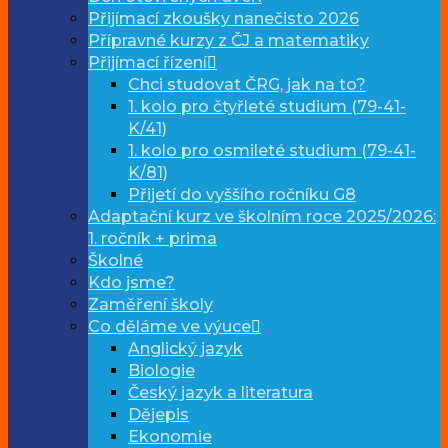
Přijímací zkoušky nanečisto 2026
Přípravné kurzy z ČJ a matematiky
Přijímací řízení
Chci studovat ČRG, jak na to?
1. kolo pro čtyřleté studium (79-41-
K/41)
1. kolo pro osmileté studium (79-41-
K/81)
Přijetí do vyššího ročníku G8
Adaptační kurz ve školním roce 2025/2026:
1. ročník + prima
Školné
Kdo jsme?
Zaměření školy
Co děláme ve výuce
Anglický jazyk
Biologie
Český jazyk a literatura
Dějepis
Ekonomie