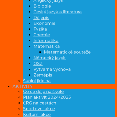
Anglický jazyk
Biologie
Český jazyk a literatura
Dějepis
Ekonomie
Fyzika
Chemie
Informatika
Matematika
Matematické soutěže
Německý jazyk
OSZ
Výtvarná výchova
Zeměpis
Školní jídelna
AKTIVITY
Co se děje na škole
Plán aktivit 2024/2025
ČRG na cestách
Sportovní akce
Kulturní akce