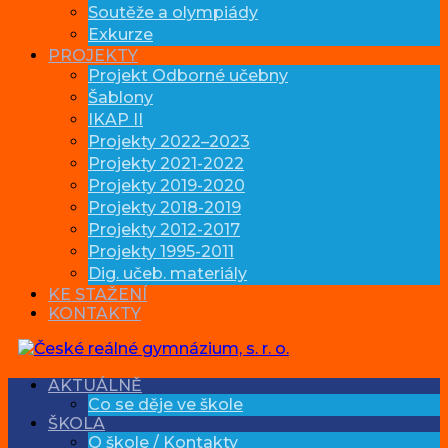
Soutěže a olympiády
Exkurze
PROJEKTY
Projekt Odborné učebny
Šablony
IKAP II
Projekty 2022–2023
Projekty 2021-2022
Projekty 2019-2020
Projekty 2018-2019
Projekty 2012-2017
Projekty 1995-2011
Dig. učeb. materiály
KE STAŽENÍ
KONTAKTY
AKTUÁLNĚ
Co se děje ve škole
ŠKOLA
O škole / Kontakty