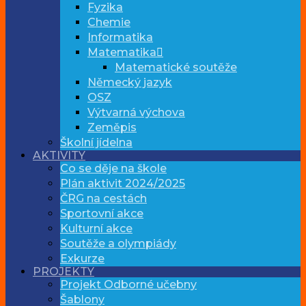
Fyzika
Chemie
Informatika
Matematika
Matematické soutěže
Německý jazyk
OSZ
Výtvarná výchova
Zeměpis
Školní jídelna
AKTIVITY
Co se děje na škole
Plán aktivit 2024/2025
ČRG na cestách
Sportovní akce
Kulturní akce
Soutěže a olympiády
Exkurze
PROJEKTY
Projekt Odborné učebny
Šablony