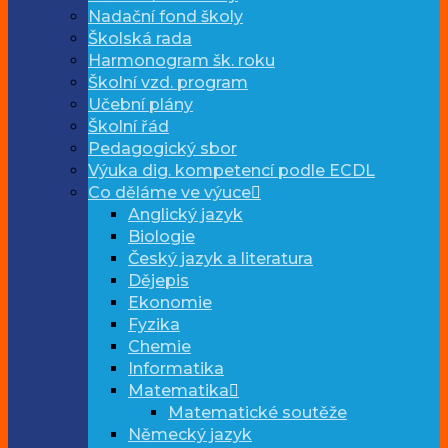
Nadační fond školy
Školská rada
Harmonogram šk. roku
Školní vzd. program
Učební plány
Školní řád
Pedagogický sbor
Výuka dig. kompetencí podle ECDL
Co děláme ve výuce
Anglický jazyk
Biologie
Český jazyk a literatura
Dějepis
Ekonomie
Fyzika
Chemie
Informatika
Matematika
Matematické soutěže
Německý jazyk