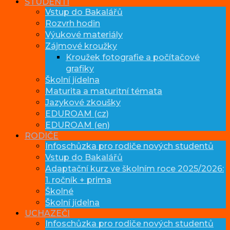
STUDENTI
Vstup do Bakalářů
Rozvrh hodin
Výukové materiály
Zájmové kroužky
Kroužek fotografie a počítačové
grafiky
Školní jídelna
Maturita a maturitní témata
Jazykové zkoušky
EDUROAM (cz)
EDUROAM (en)
RODIČE
Infoschůzka pro rodiče nových studentů
Vstup do Bakalářů
Adaptační kurz ve školním roce 2025/2026:
1. ročník + prima
Školné
Školní jídelna
UCHAZEČI
Infoschůzka pro rodiče nových studentů