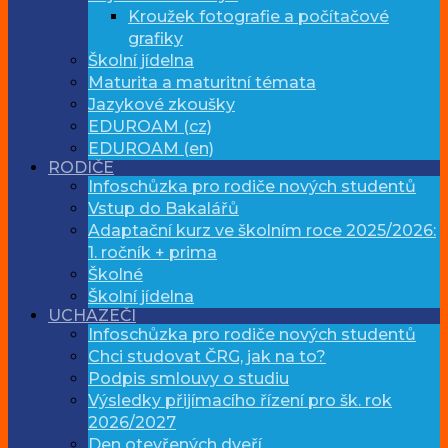
Kroužek fotografie a počítačové
grafiky
Školní jídelna
Maturita a maturitní témata
Jazykové zkoušky
EDUROAM (cz)
EDUROAM (en)
RODIČE
Infoschůzka pro rodiče nových studentů
Vstup do Bakalářů
Adaptační kurz ve školním roce 2025/2026:
1. ročník + prima
Školné
Školní jídelna
UCHAZEČI
Infoschůzka pro rodiče nových studentů
Chci studovat ČRG, jak na to?
Podpis smlouvy o studiu
Výsledky přijímacího řízení pro šk. rok
2026/2027
Den otevřených dveří