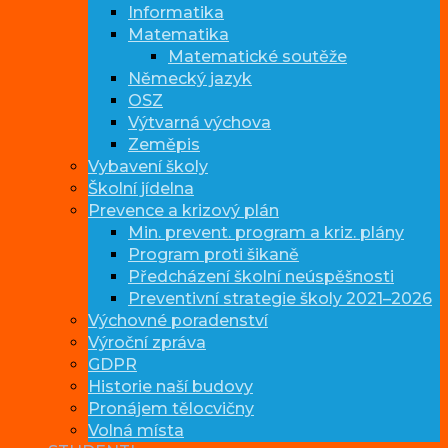
Informatika
Matematika
Matematické soutěže
Německý jazyk
OSZ
Výtvarná výchova
Zeměpis
Vybavení školy
Školní jídelna
Prevence a krizový plán
Min. prevent. program a kriz. plány
Program proti šikaně
Předcházení školní neúspěšnosti
Preventivní strategie školy 2021–2026
Výchovné poradenství
Výroční zpráva
GDPR
Historie naší budovy
Pronájem tělocvičny
Volná místa