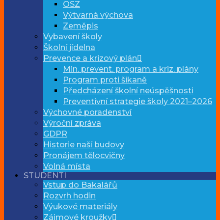
OSZ
Výtvarná výchova
Zeměpis
Vybavení školy
Školní jídelna
Prevence a krizový plán
Min. prevent. program a kriz. plány
Program proti šikaně
Předcházení školní neúspěšnosti
Preventivní strategie školy 2021–2026
Výchovné poradenství
Výroční zpráva
GDPR
Historie naší budovy
Pronájem tělocvičny
Volná místa
STUDENTI
Vstup do Bakalářů
Rozvrh hodin
Výukové materiály
Zájmové kroužky