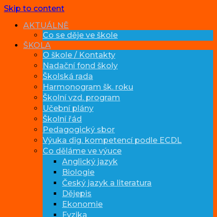
Skip to content
AKTUÁLNĚ
Co se děje ve škole
ŠKOLA
O škole / Kontakty
Nadační fond školy
Školská rada
Harmonogram šk. roku
Školní vzd. program
Učební plány
Školní řád
Pedagogický sbor
Výuka dig. kompetencí podle ECDL
Co děláme ve výuce
Anglický jazyk
Biologie
Český jazyk a literatura
Dějepis
Ekonomie
Fyzika