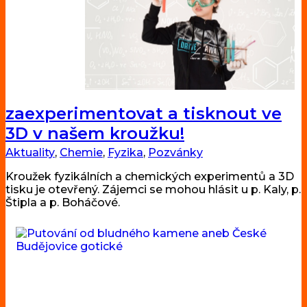
zaexperimentovat a tisknout ve
3D v našem kroužku!
Aktuality
,
Chemie
,
Fyzika
,
Pozvánky
Kroužek fyzikálních a chemických experimentů a 3D
tisku je otevřený. Zájemci se mohou hlásit u p. Kaly, p.
Štipla a p. Boháčové.