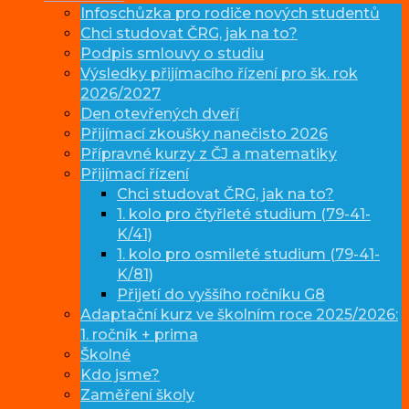
Infoschůzka pro rodiče nových studentů
Chci studovat ČRG, jak na to?
Podpis smlouvy o studiu
Výsledky přijímacího řízení pro šk. rok
2026/2027
Den otevřených dveří
Přijímací zkoušky nanečisto 2026
Přípravné kurzy z ČJ a matematiky
Přijímací řízení
Chci studovat ČRG, jak na to?
1. kolo pro čtyřleté studium (79-41-
K/41)
1. kolo pro osmileté studium (79-41-
K/81)
Přijetí do vyššího ročníku G8
Adaptační kurz ve školním roce 2025/2026:
1. ročník + prima
Školné
Kdo jsme?
Zaměření školy