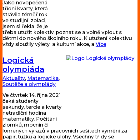
Jako novopečená
třídní kvarty, která
strávila téměř rok
ve studijní izolaci,
jsem si řekla, že je
třeba utužit kolektiv, poznat se a volně vplout s
dětmi do nového školního roku. K utužení kolektivu
vždy sloužily výlety a kulturní akce, a
Více
Logická
olympiáda
Aktuality
,
Matematika
,
Soutěže a olympiády
Ve čtvrtek 14. října 2021
čeká studenty
sekundy, tercie a kvarty
netradiční hodina
matematiky. Počítání
zlomků, mocnin či
lomených výrazů v pracovních sešitech vymění za
papír, tužku a logické úlohy. Všechny třídy se