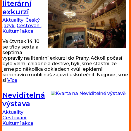
literární
exkurzi
Aktuality
,
Český
jazyk
,
Cestování
,
Kulturní akce
Ve čtvrtek 14. 10.
se třídy sexta a
septima
vypravily na literární exkurzi do Prahy. Ačkoli počasí
bylo velmi chladné a deštivé, byli jsme šťastní, že
jsme po několika odkladech kvůli epidemii
koronaviru mohli náš zájezd uskutečnit. Nejprve jsme
si
Více
Neviditelná
výstava
Aktuality
,
Cestování
,
Kulturní akce