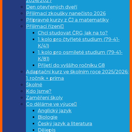
2026/2027
Den otevřených dveří
Přijímací zkoušky nanečisto 2026
Přípravné kurzy z ČJ a matematiky
Přijímací řízení
Chci studovat ČRG, jak na to?
1. kolo pro čtyřleté studium (79-41-
K/41)
1. kolo pro osmileté studium (79-41-
K/81)
Přijetí do vyššího ročníku G8
Adaptační kurz ve školním roce 2025/2026:
1. ročník + prima
Školné
Kdo jsme?
Zaměření školy
Co děláme ve výuce
Anglický jazyk
Biologie
Český jazyk a literatura
Dějepis