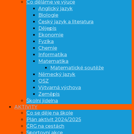
Co děláme ve výuce
Anglický jazyk
Biologie
Český jazyk a literatura
Dějepis
Ekonomie
Fyzika
Chemie
Informatika
Matematika
Matematické soutěže
Německý jazyk
OSZ
Výtvarná výchova
Zeměpis
Školní jídelna
AKTIVITY
Co se děje na škole
Plán aktivit 2024/2025
ČRG na cestách
Sportovní akce