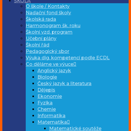
ŠKOLA
O škole / Kontakty
Nadační fond školy
Školská rada
Harmonogram šk. roku
Školní vzd. program
Učební plány
Školní řád
Pedagogický sbor
Výuka dig. kompetencí podle ECDL
Co děláme ve výuce
Anglický jazyk
Biologie
Český jazyk a literatura
Dějepis
Ekonomie
Fyzika
Chemie
Informatika
Matematika
Matematické soutěže