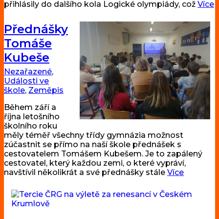
přihlásily do dalšího kola Logické olympiády, což
Více
Přednášky
Tomáše
Kubeše
Nezařazené
,
Události ve
škole
,
Zeměpis
Během září a
října letošního
školního roku
měly téměř všechny třídy gymnázia možnost
zúčastnit se přímo na naší škole přednášek s
cestovatelem Tomášem Kubešem. Je to zapálený
cestovatel, který každou zemi, o které vypráví,
navštívil několikrát a své přednášky stále
Více