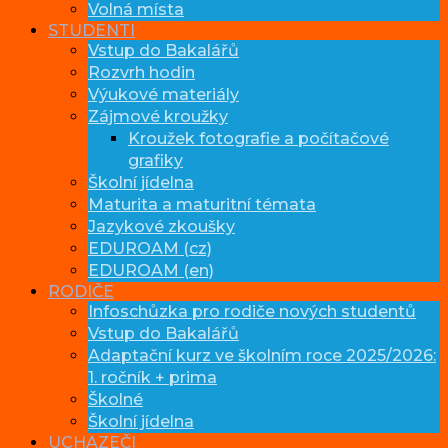
Volná místa
STUDENTI
Vstup do Bakalářů
Rozvrh hodin
Výukové materiály
Zájmové kroužky
Kroužek fotografie a počítačové
grafiky
Školní jídelna
Maturita a maturitní témata
Jazykové zkoušky
EDUROAM (cz)
EDUROAM (en)
RODIČE
Infoschůzka pro rodiče nových studentů
Vstup do Bakalářů
Adaptační kurz ve školním roce 2025/2026:
1. ročník + prima
Školné
Školní jídelna
UCHAZEČI