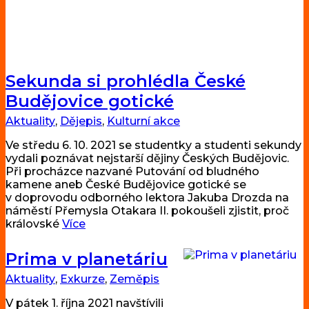
Sekunda si prohlédla České
Budějovice gotické
Aktuality
,
Dějepis
,
Kulturní akce
Ve středu 6. 10. 2021 se studentky a studenti sekundy
vydali poznávat nejstarší dějiny Českých Budějovic.
Při procházce nazvané Putování od bludného
kamene aneb České Budějovice gotické se
v doprovodu odborného lektora Jakuba Drozda na
náměstí Přemysla Otakara II. pokoušeli zjistit, proč
královské
Více
Prima v planetáriu
Aktuality
,
Exkurze
,
Zeměpis
V pátek 1. října 2021 navštívili