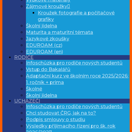
Zájmové kroužky
Kroužek fotografie a počítačové
grafiky
Školní jídelna
Maturita a maturitní témata
Jazykové zkoušky
EDUROAM (cz)
EDUROAM (en)
RODIČE
Infoschůzka pro rodiče nových studentů
Vstup do Bakalářů
Adaptační kurz ve školním roce 2025/2026:
1. ročník + prima
Školné
Školní jídelna
UCHAZEČI
Infoschůzka pro rodiče nových studentů
Chci studovat ČRG, jak na to?
Podpis smlouvy o studiu
Výsledky přijímacího řízení pro šk. rok