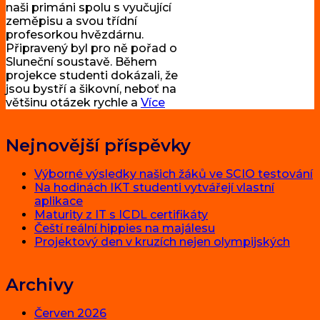
naši primáni spolu s vyučující
zeměpisu a svou třídní
profesorkou hvězdárnu.
Připravený byl pro ně pořad o
Sluneční soustavě. Během
projekce studenti dokázali, že
jsou bystří a šikovní, neboť na
většinu otázek rychle a
Více
Nejnovější příspěvky
Výborné výsledky našich žáků ve SCIO testování
Na hodinách IKT studenti vytvářejí vlastní
aplikace
Maturity z IT s ICDL certifikáty
Čeští reální hippies na majálesu
Projektový den v kruzích nejen olympijských
Archivy
Červen 2026