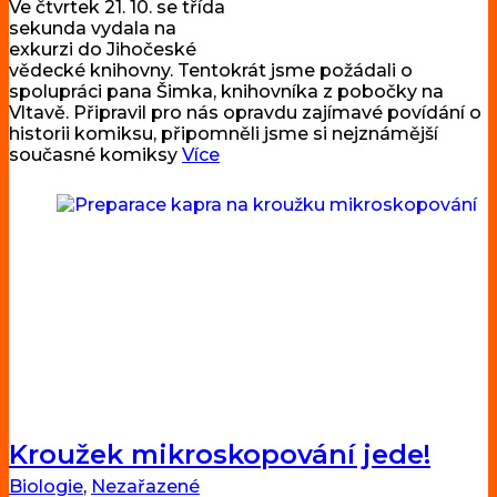
Ve čtvrtek 21. 10. se třída
sekunda vydala na
exkurzi do Jihočeské
vědecké knihovny. Tentokrát jsme požádali o
spolupráci pana Šimka, knihovníka z pobočky na
Vltavě. Připravil pro nás opravdu zajímavé povídání o
historii komiksu, připomněli jsme si nejznámější
současné komiksy
Více
Kroužek mikroskopování jede!
Biologie
,
Nezařazené