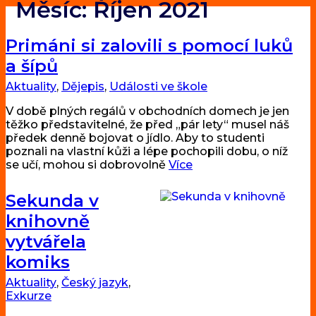
Měsíc:
Říjen 2021
Primáni si zalovili s pomocí luků
a šípů
Aktuality
,
Dějepis
,
Události ve škole
V době plných regálů v obchodních domech je jen
těžko představitelné, že před „pár lety“ musel náš
předek denně bojovat o jídlo. Aby to studenti
poznali na vlastní kůži a lépe pochopili dobu, o níž
se učí, mohou si dobrovolně
Více
Sekunda v
knihovně
vytvářela
komiks
Aktuality
,
Český jazyk
,
Exkurze