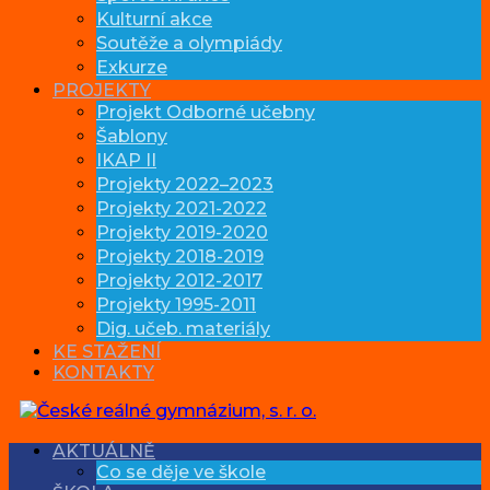
Kulturní akce
Soutěže a olympiády
Exkurze
PROJEKTY
Projekt Odborné učebny
Šablony
IKAP II
Projekty 2022–2023
Projekty 2021-2022
Projekty 2019-2020
Projekty 2018-2019
Projekty 2012-2017
Projekty 1995-2011
Dig. učeb. materiály
KE STAŽENÍ
KONTAKTY
AKTUÁLNĚ
Co se děje ve škole