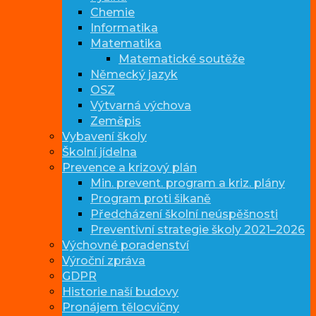
Chemie
Informatika
Matematika
Matematické soutěže
Německý jazyk
OSZ
Výtvarná výchova
Zeměpis
Vybavení školy
Školní jídelna
Prevence a krizový plán
Min. prevent. program a kriz. plány
Program proti šikaně
Předcházení školní neúspěšnosti
Preventivní strategie školy 2021–2026
Výchovné poradenství
Výroční zpráva
GDPR
Historie naší budovy
Pronájem tělocvičny