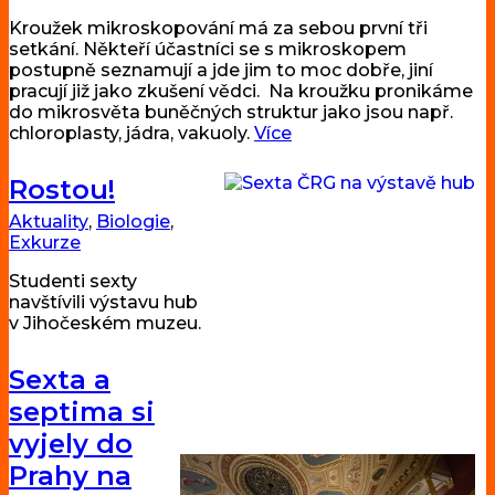
Kroužek mikroskopování má za sebou první tři
setkání. Někteří účastníci se s mikroskopem
postupně seznamují a jde jim to moc dobře, jiní
pracují již jako zkušení vědci. Na kroužku pronikáme
do mikrosvěta buněčných struktur jako jsou např.
chloroplasty, jádra, vakuoly.
Více
Rostou!
Aktuality
,
Biologie
,
Exkurze
Studenti sexty
navštívili výstavu hub
v Jihočeském muzeu.
Sexta a
septima si
vyjely do
Prahy na