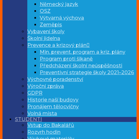
Německý jazyk
OSZ
Výtvarná výchova
Zeměpis
Vybavení školy
Školní jídelna
Prevence a krizový plán
Min. prevent. program a kriz. plány
Program proti šikaně
Předcházení školní neúspěšnosti
Preventivní strategie školy 2021–2026
Výchovné poradenství
Výroční zpráva
GDPR
Historie naší budovy
Pronájem tělocvičny
Volná místa
STUDENTI
Vstup do Bakalářů
Rozvrh hodin
Výukové materiály