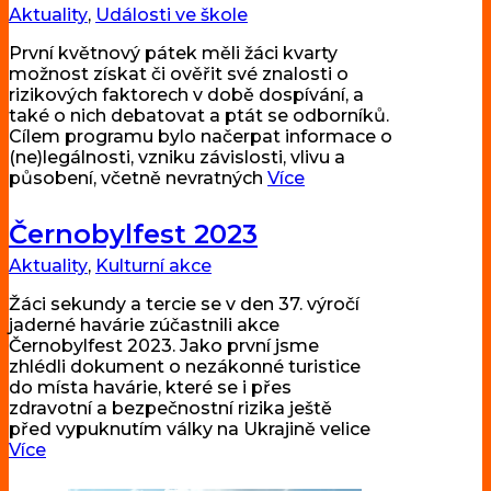
Aktuality
,
Události ve škole
První květnový pátek měli žáci kvarty
možnost získat či ověřit své znalosti o
rizikových faktorech v době dospívání, a
také o nich debatovat a ptát se odborníků.
Cílem programu bylo načerpat informace o
(ne)legálnosti, vzniku závislosti, vlivu a
působení, včetně nevratných
Více
Černobylfest 2023
Aktuality
,
Kulturní akce
Žáci sekundy a tercie se v den 37. výročí
jaderné havárie zúčastnili akce
Černobylfest 2023. Jako první jsme
zhlédli dokument o nezákonné turistice
do místa havárie, které se i přes
zdravotní a bezpečnostní rizika ještě
před vypuknutím války na Ukrajině velice
Více