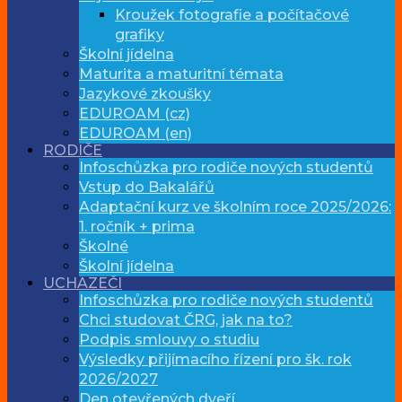
Kroužek fotografie a počítačové
grafiky
Školní jídelna
Maturita a maturitní témata
Jazykové zkoušky
EDUROAM (cz)
EDUROAM (en)
RODIČE
Infoschůzka pro rodiče nových studentů
Vstup do Bakalářů
Adaptační kurz ve školním roce 2025/2026:
1. ročník + prima
Školné
Školní jídelna
UCHAZEČI
Infoschůzka pro rodiče nových studentů
Chci studovat ČRG, jak na to?
Podpis smlouvy o studiu
Výsledky přijímacího řízení pro šk. rok
2026/2027
Den otevřených dveří