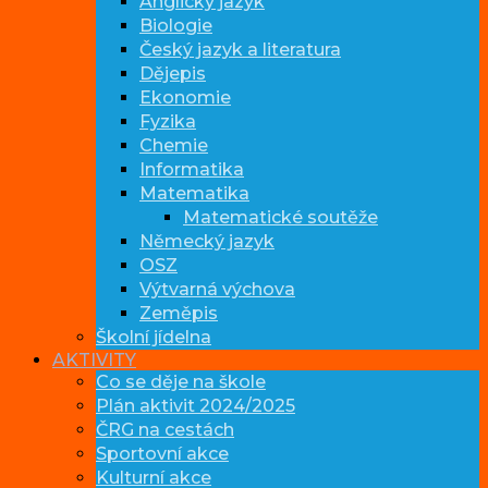
Anglický jazyk
Biologie
Český jazyk a literatura
Dějepis
Ekonomie
Fyzika
Chemie
Informatika
Matematika
Matematické soutěže
Německý jazyk
OSZ
Výtvarná výchova
Zeměpis
Školní jídelna
AKTIVITY
Co se děje na škole
Plán aktivit 2024/2025
ČRG na cestách
Sportovní akce
Kulturní akce