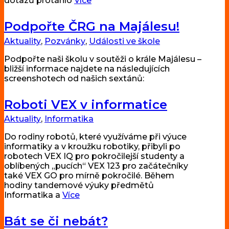
dotazů protáhlo
Více
Podpořte ČRG na Majálesu!
Aktuality
,
Pozvánky
,
Události ve škole
Podpořte naši školu v soutěži o krále Majálesu –
bližší informace najdete na následujících
screenshotech od našich sextánů:
Roboti VEX v informatice
Aktuality
,
Informatika
Do rodiny robotů, které využíváme při výuce
informatiky a v kroužku robotiky, přibyli po
robotech VEX IQ pro pokročilejší studenty a
oblíbených „pucích“ VEX 123 pro začátečníky
také VEX GO pro mírně pokročilé. Během
hodiny tandemové výuky předmětů
Informatika a
Více
Bát se či nebát?