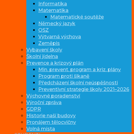
Informatika
Matematika
Matematické soutěže
Německý jazyk
OSZ
Výtvarná výchova
Zeměpis
Vybavení školy
Školní jídelna
Prevence a krizový plán
Min. prevent. program a kriz. plány
Program proti šikaně
Předcházení školní neúspěšnosti
Preventivní strategie školy 2021–2026
Výchovné poradenství
Výroční zpráva
GDPR
Historie naší budovy
Pronájem tělocvičny
Volná místa