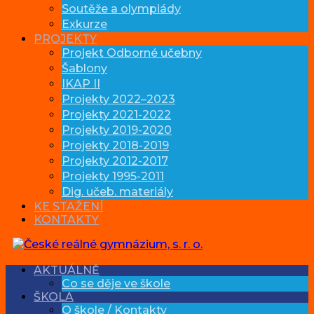
Soutěže a olympiády
Exkurze
PROJEKTY
Projekt Odborné učebny
Šablony
IKAP II
Projekty 2022–2023
Projekty 2021-2022
Projekty 2019-2020
Projekty 2018-2019
Projekty 2012-2017
Projekty 1995-2011
Dig. učeb. materiály
KE STAŽENÍ
KONTAKTY
AKTUÁLNĚ
Co se děje ve škole
ŠKOLA
O škole / Kontakty