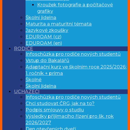
Kroužek fotografie a počítačové
grafiky
Školní jídelna
Maturita a maturitní témata
Jazykové zkoušky
EDUROAM (cz)
EDUROAM (en)
RODIČE
Infoschůzka pro rodiče nových studentů
Vstup do Bakalářů
Adaptační kurz ve školním roce 2025/2026:
1. ročník + prima
Školné
Školní jídelna
UCHAZEČI
Infoschůzka pro rodiče nových studentů
Chci studovat ČRG, jak na to?
Podpis smlouvy o studiu
Výsledky přijímacího řízení pro šk. rok
2026/2027
Den otevřených dveří