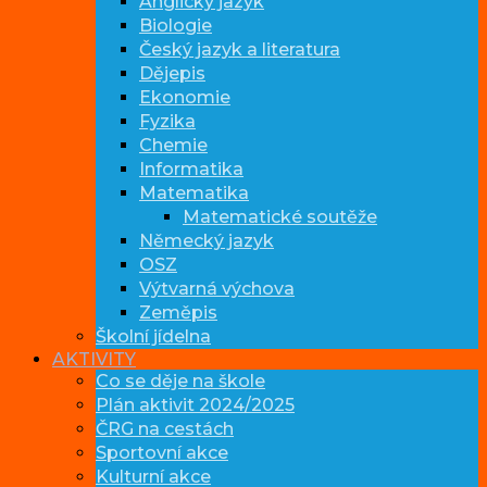
Anglický jazyk
Biologie
Český jazyk a literatura
Dějepis
Ekonomie
Fyzika
Chemie
Informatika
Matematika
Matematické soutěže
Německý jazyk
OSZ
Výtvarná výchova
Zeměpis
Školní jídelna
AKTIVITY
Co se děje na škole
Plán aktivit 2024/2025
ČRG na cestách
Sportovní akce
Kulturní akce