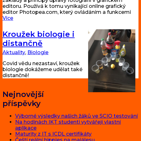
základy a principy úpravy fotografií v grafickém
editoru. Používá k tomu vynikající online grafický
editor Photopea.com, který ovládáním a funkcemi
Více
Kroužek biologie i
distančně
Aktuality
,
Biologie
Covid vědu nezastaví, kroužek
biologie dokážeme udělat také
distančně!
Nejnovější
příspěvky
Výborné výsledky našich žáků ve SCIO testování
Na hodinách IKT studenti vytvářejí vlastní
aplikace
Maturity z IT s ICDL certifikáty
Čeští reální hippies na majálesu