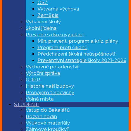
OSZ
Výtvarná výchova
Zeměpis
Vybavení školy
Školní jídelna
Prevence a krizový plán
Min. prevent. program a kriz. plány
Program proti šikaně
Předcházení školní neúspěšnosti
Preventivní strategie školy 2021–2026
Výchovné poradenství
Výroční zpráva
GDPR
Historie naší budovy
Pronájem tělocvičny
Volná místa
STUDENTI
Vstup do Bakalářů
Rozvrh hodin
Výukové materiály
Zájmové kroužky