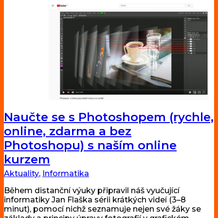
Naučte se s Photoshopem (rychle,
online, zdarma a bez
Photoshopu) s naším online
kurzem
Aktuality
,
Informatika
Během distanční výuky připravil náš vyučující
informatiky Jan Flaška sérii krátkých videí (3–8
minut), pomocí nichž seznamuje nejen své žáky se