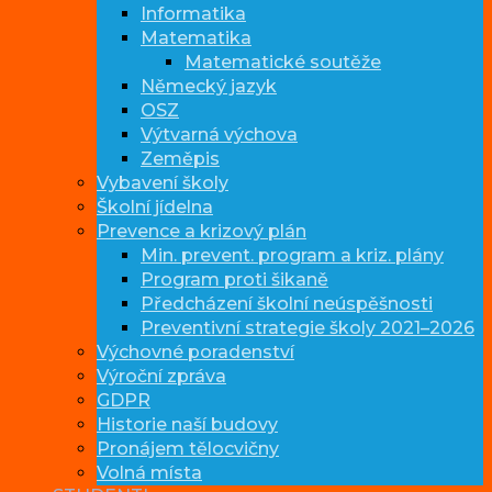
Informatika
Matematika
Matematické soutěže
Německý jazyk
OSZ
Výtvarná výchova
Zeměpis
Vybavení školy
Školní jídelna
Prevence a krizový plán
Min. prevent. program a kriz. plány
Program proti šikaně
Předcházení školní neúspěšnosti
Preventivní strategie školy 2021–2026
Výchovné poradenství
Výroční zpráva
GDPR
Historie naší budovy
Pronájem tělocvičny
Volná místa