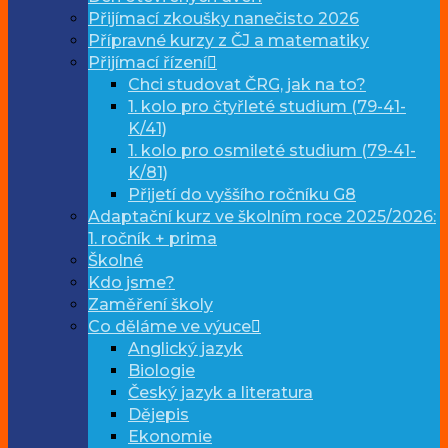
Přijímací zkoušky nanečisto 2026
Přípravné kurzy z ČJ a matematiky
Přijímací řízení
Chci studovat ČRG, jak na to?
1. kolo pro čtyřleté studium (79-41-
K/41)
1. kolo pro osmileté studium (79-41-
K/81)
Přijetí do vyššího ročníku G8
Adaptační kurz ve školním roce 2025/2026:
1. ročník + prima
Školné
Kdo jsme?
Zaměření školy
Co děláme ve výuce
Anglický jazyk
Biologie
Český jazyk a literatura
Dějepis
Ekonomie