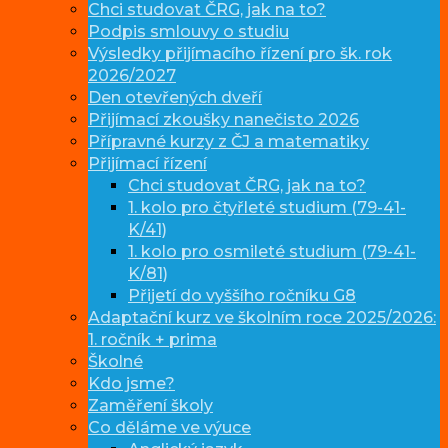
Chci studovat ČRG, jak na to?
Podpis smlouvy o studiu
Výsledky přijímacího řízení pro šk. rok
2026/2027
Den otevřených dveří
Přijímací zkoušky nanečisto 2026
Přípravné kurzy z ČJ a matematiky
Přijímací řízení
Chci studovat ČRG, jak na to?
1. kolo pro čtyřleté studium (79-41-
K/41)
1. kolo pro osmileté studium (79-41-
K/81)
Přijetí do vyššího ročníku G8
Adaptační kurz ve školním roce 2025/2026:
1. ročník + prima
Školné
Kdo jsme?
Zaměření školy
Co děláme ve výuce