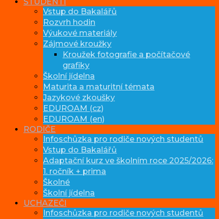
STUDENTI
Vstup do Bakalářů
Rozvrh hodin
Výukové materiály
Zájmové kroužky
Kroužek fotografie a počítačové
grafiky
Školní jídelna
Maturita a maturitní témata
Jazykové zkoušky
EDUROAM (cz)
EDUROAM (en)
RODIČE
Infoschůzka pro rodiče nových studentů
Vstup do Bakalářů
Adaptační kurz ve školním roce 2025/2026:
1. ročník + prima
Školné
Školní jídelna
UCHAZEČI
Infoschůzka pro rodiče nových studentů