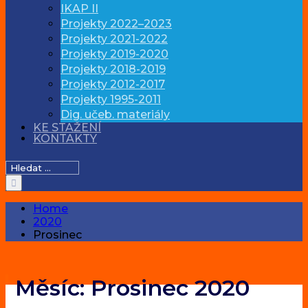
IKAP II
Projekty 2022–2023
Projekty 2021-2022
Projekty 2019-2020
Projekty 2018-2019
Projekty 2012-2017
Projekty 1995-2011
Dig. učeb. materiály
KE STAŽENÍ
KONTAKTY
Hledat:
Home
2020
Prosinec
Měsíc:
Prosinec 2020