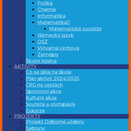
Fyzika
Chemie
Informatika
Matematika
Matematické soutěže
Německý jazyk
OSZ
Výtvarná výchova
Zeměpis
Školní jídelna
AKTIVITY
Co se děje na škole
Plán aktivit 2024/2025
ČRG na cestách
Sportovní akce
Kulturní akce
Soutěže a olympiády
Exkurze
PROJEKTY
Projekt Odborné učebny
Šablony