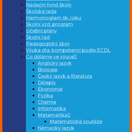
Nadační fond školy
Školská rada
Harmonogram šk. roku
Školní vzd. program
Učební plány
Školní řád
Pedagogický sbor
Výuka dig. kompetencí podle ECDL
Co děláme ve výuce
Anglický jazyk
Biologie
Český jazyk a literatura
Dějepis
Ekonomie
Fyzika
Chemie
Informatika
Matematika
Matematické soutěže
Německý jazyk