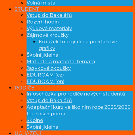
Volná místa
STUDENTI
Vstup do Bakalářů
Rozvrh hodin
Výukové materiály
Zájmové kroužky
Kroužek fotografie a počítačové
grafiky
Školní jídelna
Maturita a maturitní témata
Jazykové zkoušky
EDUROAM (cz)
EDUROAM (en)
RODIČE
Infoschůzka pro rodiče nových studentů
Vstup do Bakalářů
Adaptační kurz ve školním roce 2025/2026:
1. ročník + prima
Školné
Školní jídelna
UCHAZEČI