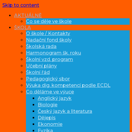
Skip to content
AKTUÁLNĚ
Co se děje ve škole
ŠKOLA
O škole / Kontakty
Nadační fond školy
Školská rada
Harmonogram šk. roku
Školní vzd. program
Učební plány
Školní řád
Pedagogický sbor
Výuka dig. kompetencí podle ECDL
Co děláme ve výuce
Anglický jazyk
Biologie
Český jazyk a literatura
Dějepis
Ekonomie
Fyzika