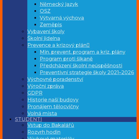
Německý jazyk
OSZ
Výtvarná výchova
Zeměpis
Vybavení školy
Školní jídelna
Prevence a krizový plán
Min. prevent. program a kriz. plány
Program proti šikaně
Předcházení školní neúspěšnosti
Preventivní strategie školy 2021–2026
Výchovné poradenství
Výroční zpráva
GDPR
Historie naší budovy
Pronájem tělocvičny
Volná místa
STUDENTI
Vstup do Bakalářů
Rozvrh hodin
Výukové materiály