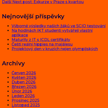
Další
Next post:
Exkurze v Praze s kvartou
Nejnovější příspěvky
Výborné výsledky našich žáků ve SCIO testování
Na hodinách IKT studenti vytvářejí vlastní
aplikace
Maturity z IT s ICDL certifikáty
Čeští reální hippies na majálesu
Projektový den v kruzích nejen olympijských
Archivy
Červen 2026
Květen 2026
Duben 2026
Březen 2026
Únor 2026
Leden 2026
Prosinec 2025
Listopad 2025