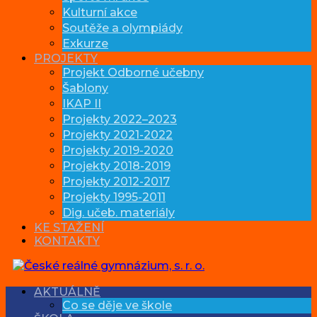
Kulturní akce
Soutěže a olympiády
Exkurze
PROJEKTY
Projekt Odborné učebny
Šablony
IKAP II
Projekty 2022–2023
Projekty 2021-2022
Projekty 2019-2020
Projekty 2018-2019
Projekty 2012-2017
Projekty 1995-2011
Dig. učeb. materiály
KE STAŽENÍ
KONTAKTY
AKTUÁLNĚ
Co se děje ve škole