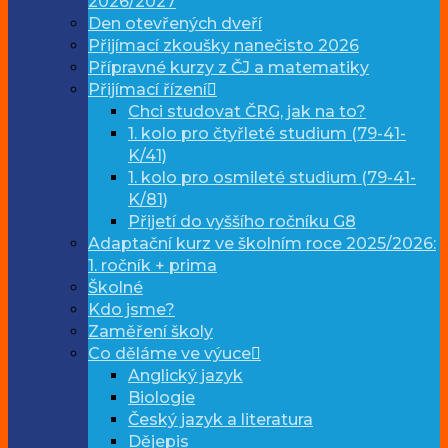
2026/2027
Den otevřených dveří
Přijímací zkoušky nanečisto 2026
Přípravné kurzy z ČJ a matematiky
Přijímací řízení
Chci studovat ČRG, jak na to?
1. kolo pro čtyřleté studium (79-41-
K/41)
1. kolo pro osmileté studium (79-41-
K/81)
Přijetí do vyššího ročníku G8
Adaptační kurz ve školním roce 2025/2026:
1. ročník + prima
Školné
Kdo jsme?
Zaměření školy
Co děláme ve výuce
Anglický jazyk
Biologie
Český jazyk a literatura
Dějepis