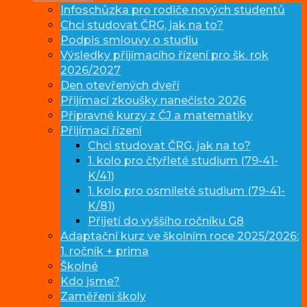
Infoschůzka pro rodiče nových studentů
Chci studovat ČRG, jak na to?
Podpis smlouvy o studiu
Výsledky přijímacího řízení pro šk. rok
2026/2027
Den otevřených dveří
Přijímací zkoušky nanečisto 2026
Přípravné kurzy z ČJ a matematiky
Přijímací řízení
Chci studovat ČRG, jak na to?
1. kolo pro čtyřleté studium (79-41-
K/41)
1. kolo pro osmileté studium (79-41-
K/81)
Přijetí do vyššího ročníku G8
Adaptační kurz ve školním roce 2025/2026:
1. ročník + prima
Školné
Kdo jsme?
Zaměření školy