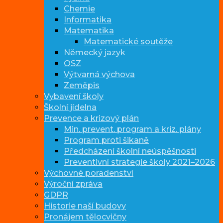
Chemie
Informatika
Matematika
Matematické soutěže
Německý jazyk
OSZ
Výtvarná výchova
Zeměpis
Vybavení školy
Školní jídelna
Prevence a krizový plán
Min. prevent. program a kriz. plány
Program proti šikaně
Předcházení školní neúspěšnosti
Preventivní strategie školy 2021–2026
Výchovné poradenství
Výroční zpráva
GDPR
Historie naší budovy
Pronájem tělocvičny