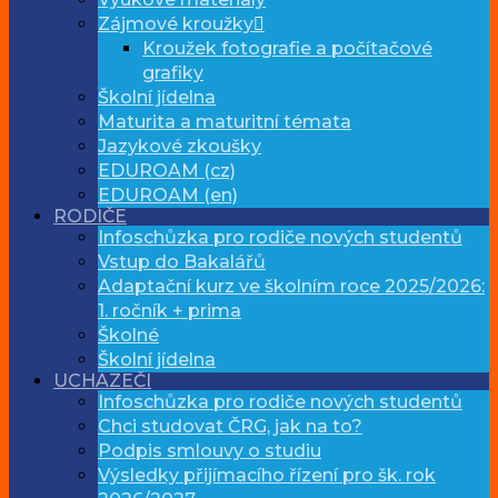
Zájmové kroužky
Kroužek fotografie a počítačové
grafiky
Školní jídelna
Maturita a maturitní témata
Jazykové zkoušky
EDUROAM (cz)
EDUROAM (en)
RODIČE
Infoschůzka pro rodiče nových studentů
Vstup do Bakalářů
Adaptační kurz ve školním roce 2025/2026:
1. ročník + prima
Školné
Školní jídelna
UCHAZEČI
Infoschůzka pro rodiče nových studentů
Chci studovat ČRG, jak na to?
Podpis smlouvy o studiu
Výsledky přijímacího řízení pro šk. rok