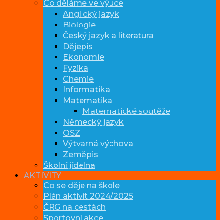
Co děláme ve výuce
Anglický jazyk
Biologie
Český jazyk a literatura
Dějepis
Ekonomie
Fyzika
Chemie
Informatika
Matematika
Matematické soutěže
Německý jazyk
OSZ
Výtvarná výchova
Zeměpis
Školní jídelna
AKTIVITY
Co se děje na škole
Plán aktivit 2024/2025
ČRG na cestách
Sportovní akce