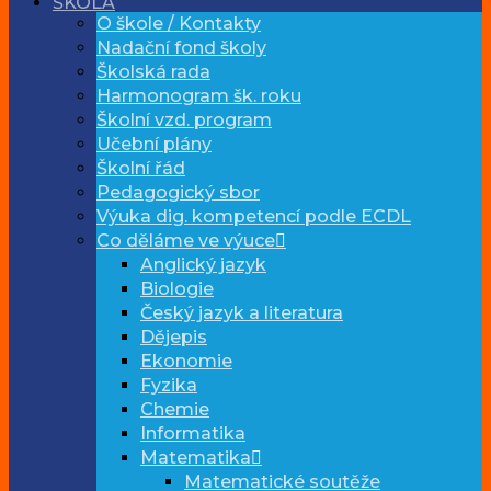
ŠKOLA
O škole / Kontakty
Nadační fond školy
Školská rada
Harmonogram šk. roku
Školní vzd. program
Učební plány
Školní řád
Pedagogický sbor
Výuka dig. kompetencí podle ECDL
Co děláme ve výuce
Anglický jazyk
Biologie
Český jazyk a literatura
Dějepis
Ekonomie
Fyzika
Chemie
Informatika
Matematika
Matematické soutěže