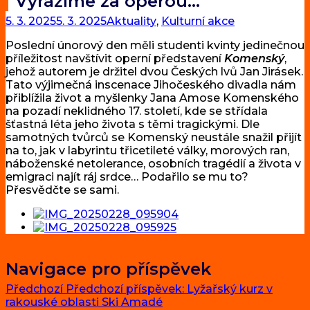
Vyrážíme za operou…
5. 3. 2025
5. 3. 2025
Aktuality
,
Kulturní akce
Poslední únorový den měli studenti kvinty jedinečnou
příležitost navštívit operní představení
Komenský
,
jehož autorem je držitel dvou Českých lvů Jan Jirásek.
Tato výjimečná inscenace Jihočeského divadla nám
přiblížila život a myšlenky Jana Amose Komenského
na pozadí neklidného 17. století, kde se střídala
šťastná léta jeho života s těmi tragickými. Dle
samotných tvůrců se Komenský neustále snažil přijít
na to, jak v labyrintu třicetileté války, morových ran,
náboženské netolerance, osobních tragédií a života v
emigraci najít ráj srdce… Podařilo se mu to?
Přesvědčte se sami.
Navigace pro příspěvek
Předchozí
Předchozí příspěvek:
Lyžařský kurz v
rakouské oblasti Ski Amadé