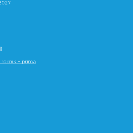
/2027
)
 ročník + prima