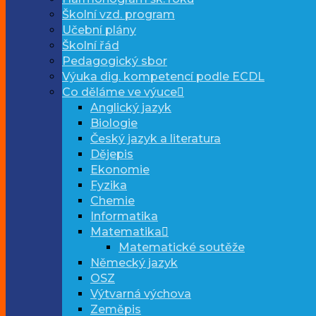
Školní vzd. program
Učební plány
Školní řád
Pedagogický sbor
Výuka dig. kompetencí podle ECDL
Co děláme ve výuce
Anglický jazyk
Biologie
Český jazyk a literatura
Dějepis
Ekonomie
Fyzika
Chemie
Informatika
Matematika
Matematické soutěže
Německý jazyk
OSZ
Výtvarná výchova
Zeměpis