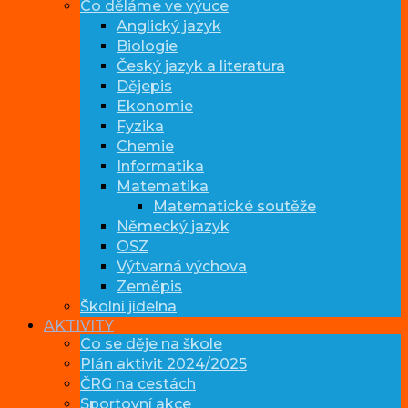
Co děláme ve výuce
Anglický jazyk
Biologie
Český jazyk a literatura
Dějepis
Ekonomie
Fyzika
Chemie
Informatika
Matematika
Matematické soutěže
Německý jazyk
OSZ
Výtvarná výchova
Zeměpis
Školní jídelna
AKTIVITY
Co se děje na škole
Plán aktivit 2024/2025
ČRG na cestách
Sportovní akce