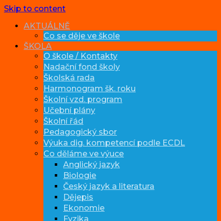
Skip to content
AKTUÁLNĚ
Co se děje ve škole
ŠKOLA
O škole / Kontakty
Nadační fond školy
Školská rada
Harmonogram šk. roku
Školní vzd. program
Učební plány
Školní řád
Pedagogický sbor
Výuka dig. kompetencí podle ECDL
Co děláme ve výuce
Anglický jazyk
Biologie
Český jazyk a literatura
Dějepis
Ekonomie
Fyzika