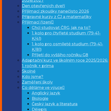
2026/2027
Den otevřených dveří
Přijímací zkoušky nanečisto 2026
Přípravné kurzy z ČJ a matematiky
Přijímací řízení
Chci studovat ČRG, jak na to?
1. kolo pro čtyřleté studium (79-41-
K/41)
1. kolo pro osmileté studium (79-41-
K/81)
Přijetí do vyššího ročníku G8
Adaptační kurz ve školním roce 2025/2026:
1. ročník + prima
Školné
Kdo jsme?
Zaměření školy
Co děláme ve výuce
Anglický jazyk
Biologie
Český jazyk a literatura
Dějepis