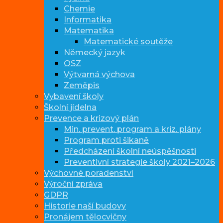
Chemie
Informatika
Matematika
Matematické soutěže
Německý jazyk
OSZ
Výtvarná výchova
Zeměpis
Vybavení školy
Školní jídelna
Prevence a krizový plán
Min. prevent. program a kriz. plány
Program proti šikaně
Předcházení školní neúspěšnosti
Preventivní strategie školy 2021–2026
Výchovné poradenství
Výroční zpráva
GDPR
Historie naší budovy
Pronájem tělocvičny