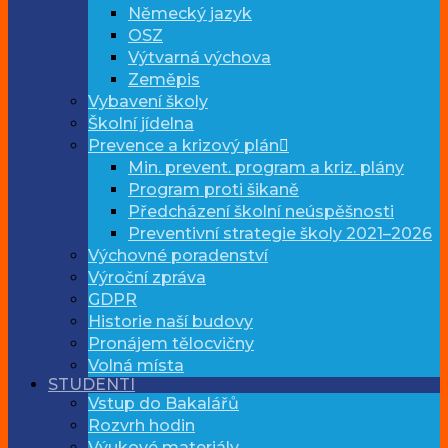
Německý jazyk
OSZ
Výtvarná výchova
Zeměpis
Vybavení školy
Školní jídelna
Prevence a krizový plán
Min. prevent. program a kriz. plány
Program proti šikaně
Předcházení školní neúspěšnosti
Preventivní strategie školy 2021–2026
Výchovné poradenství
Výroční zpráva
GDPR
Historie naší budovy
Pronájem tělocvičny
Volná místa
STUDENTI
Vstup do Bakalářů
Rozvrh hodin
Výukové materiály