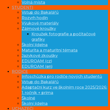
Volná místa
STUDENTI
Vstup do Bakalářů
Rozvrh hodin
Výukové materiály
Zájmové kroužky
Kroužek fotografie a počítačové
grafiky
Školní jídelna
Maturita a maturitní témata
Jazykové zkoušky
EDUROAM (cz)
EDUROAM (en)
RODIČE
Infoschůzka pro rodiče nových studentů
Vstup do Bakalářů
Adaptační kurz ve školním roce 2025/2026:
1. ročník + prima
Školné
Školní jídelna
UCHAZEČI