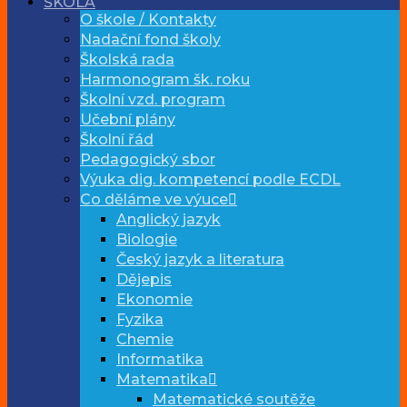
ŠKOLA
O škole / Kontakty
Nadační fond školy
Školská rada
Harmonogram šk. roku
Školní vzd. program
Učební plány
Školní řád
Pedagogický sbor
Výuka dig. kompetencí podle ECDL
Co děláme ve výuce
Anglický jazyk
Biologie
Český jazyk a literatura
Dějepis
Ekonomie
Fyzika
Chemie
Informatika
Matematika
Matematické soutěže