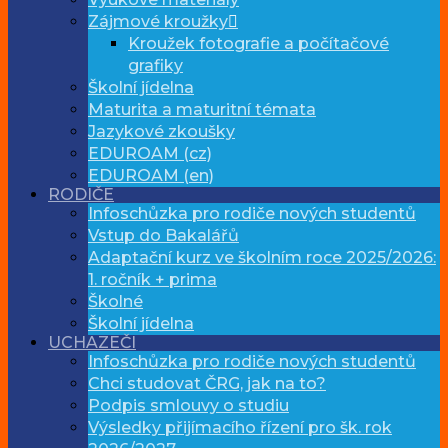
Zájmové kroužky
Kroužek fotografie a počítačové
grafiky
Školní jídelna
Maturita a maturitní témata
Jazykové zkoušky
EDUROAM (cz)
EDUROAM (en)
RODIČE
Infoschůzka pro rodiče nových studentů
Vstup do Bakalářů
Adaptační kurz ve školním roce 2025/2026:
1. ročník + prima
Školné
Školní jídelna
UCHAZEČI
Infoschůzka pro rodiče nových studentů
Chci studovat ČRG, jak na to?
Podpis smlouvy o studiu
Výsledky přijímacího řízení pro šk. rok