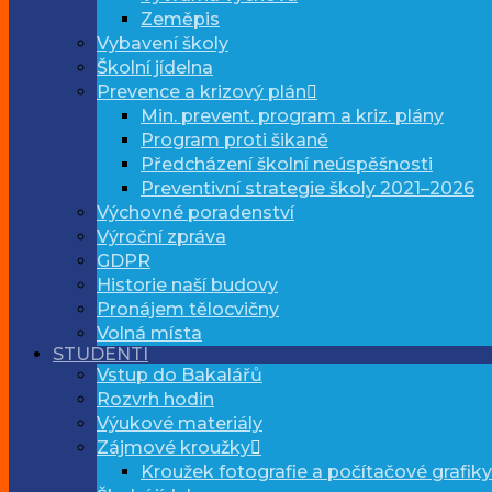
Zeměpis
Vybavení školy
Školní jídelna
Prevence a krizový plán
Min. prevent. program a kriz. plány
Program proti šikaně
Předcházení školní neúspěšnosti
Preventivní strategie školy 2021–2026
Výchovné poradenství
Výroční zpráva
GDPR
Historie naší budovy
Pronájem tělocvičny
Volná místa
STUDENTI
Vstup do Bakalářů
Rozvrh hodin
Výukové materiály
Zájmové kroužky
Kroužek fotografie a počítačové grafiky