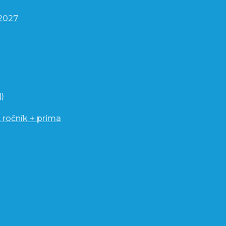
/2027
)
 ročník + prima