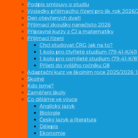
Podpis smlouvy o studiu
Výsledky přijímacího řízení pro šk. rok 2026
Den otevřených dveří
Přijímací zkoušky nanečisto 2026
Přípravné kurzy z ČJ a matematiky
Přijímací řízení
Chci studovat ČRG, jak na to?
1. kolo pro čtyřleté studium (79-41-K/41)
1. kolo pro osmileté studium (79-41-K/81
Přijetí do vyššího ročníku G8
Adaptační kurz ve školním roce 2025/2026: 1.
Školné
Kdo jsme?
Zaměření školy
Co děláme ve výuce
Anglický jazyk
Biologie
Český jazyk a literatura
Dějepis
Ekonomie