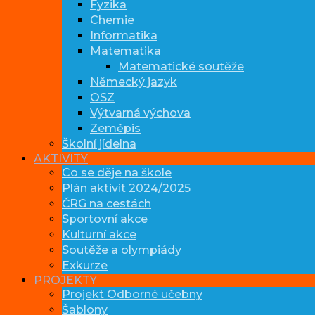
Fyzika
Chemie
Informatika
Matematika
Matematické soutěže
Německý jazyk
OSZ
Výtvarná výchova
Zeměpis
Školní jídelna
AKTIVITY
Co se děje na škole
Plán aktivit 2024/2025
ČRG na cestách
Sportovní akce
Kulturní akce
Soutěže a olympiády
Exkurze
PROJEKTY
Projekt Odborné učebny
Šablony