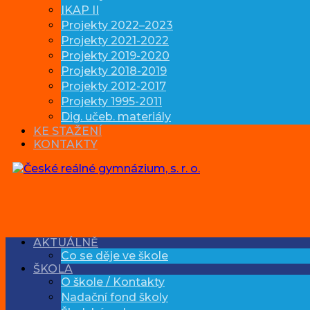
IKAP II
Projekty 2022–2023
Projekty 2021-2022
Projekty 2019-2020
Projekty 2018-2019
Projekty 2012-2017
Projekty 1995-2011
Dig. učeb. materiály
KE STAŽENÍ
KONTAKTY
AKTUÁLNĚ
Co se děje ve škole
ŠKOLA
O škole / Kontakty
Nadační fond školy