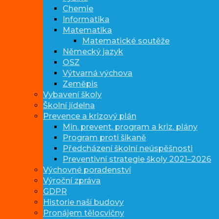
Chemie
Informatika
Matematika
Matematické soutěže
Německý jazyk
OSZ
Výtvarná výchova
Zeměpis
Vybavení školy
Školní jídelna
Prevence a krizový plán
Min. prevent. program a kriz. plány
Program proti šikaně
Předcházení školní neúspěšnosti
Preventivní strategie školy 2021–2026
Výchovné poradenství
Výroční zpráva
GDPR
Historie naší budovy
Pronájem tělocvičny