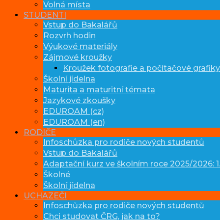
Volná místa
STUDENTI
Vstup do Bakalářů
Rozvrh hodin
Výukové materiály
Zájmové kroužky
Kroužek fotografie a počítačové grafiky
Školní jídelna
Maturita a maturitní témata
Jazykové zkoušky
EDUROAM (cz)
EDUROAM (en)
RODIČE
Infoschůzka pro rodiče nových studentů
Vstup do Bakalářů
Adaptační kurz ve školním roce 2025/2026: 1.
Školné
Školní jídelna
UCHAZEČI
Infoschůzka pro rodiče nových studentů
Chci studovat ČRG, jak na to?