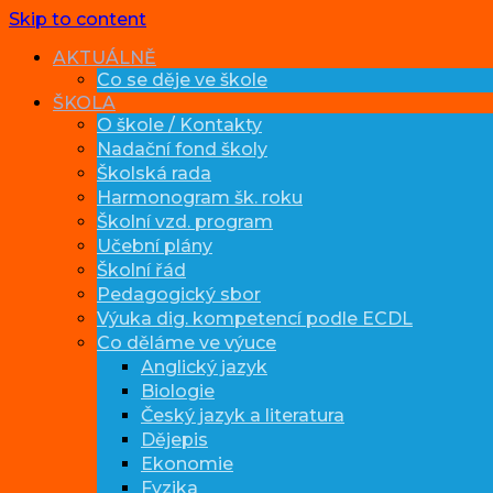
Skip to content
AKTUÁLNĚ
Co se děje ve škole
ŠKOLA
O škole / Kontakty
Nadační fond školy
Školská rada
Harmonogram šk. roku
Školní vzd. program
Učební plány
Školní řád
Pedagogický sbor
Výuka dig. kompetencí podle ECDL
Co děláme ve výuce
Anglický jazyk
Biologie
Český jazyk a literatura
Dějepis
Ekonomie
Fyzika