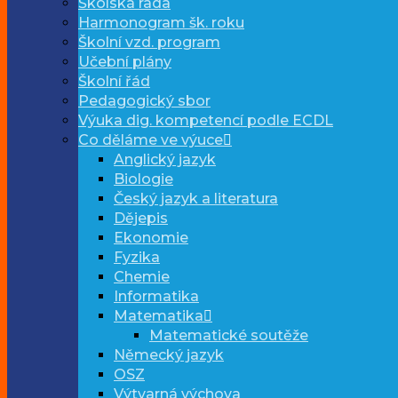
Školská rada
Harmonogram šk. roku
Školní vzd. program
Učební plány
Školní řád
Pedagogický sbor
Výuka dig. kompetencí podle ECDL
Co děláme ve výuce
Anglický jazyk
Biologie
Český jazyk a literatura
Dějepis
Ekonomie
Fyzika
Chemie
Informatika
Matematika
Matematické soutěže
Německý jazyk
OSZ
Výtvarná výchova