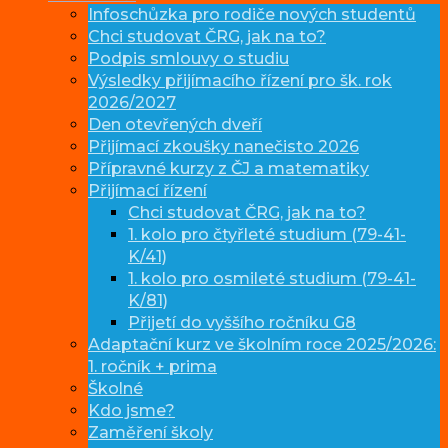
Infoschůzka pro rodiče nových studentů
Chci studovat ČRG, jak na to?
Podpis smlouvy o studiu
Výsledky přijímacího řízení pro šk. rok
2026/2027
Den otevřených dveří
Přijímací zkoušky nanečisto 2026
Přípravné kurzy z ČJ a matematiky
Přijímací řízení
Chci studovat ČRG, jak na to?
1. kolo pro čtyřleté studium (79-41-
K/41)
1. kolo pro osmileté studium (79-41-
K/81)
Přijetí do vyššího ročníku G8
Adaptační kurz ve školním roce 2025/2026:
1. ročník + prima
Školné
Kdo jsme?
Zaměření školy