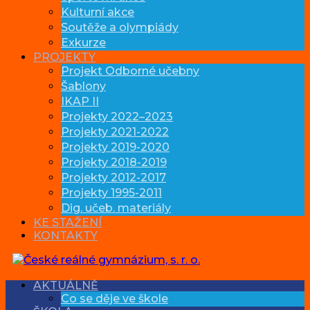
Kulturní akce
Soutěže a olympiády
Exkurze
PROJEKTY
Projekt Odborné učebny
Šablony
IKAP II
Projekty 2022–2023
Projekty 2021-2022
Projekty 2019-2020
Projekty 2018-2019
Projekty 2012-2017
Projekty 1995-2011
Dig. učeb. materiály
KE STAŽENÍ
KONTAKTY
AKTUÁLNĚ
Co se děje ve škole