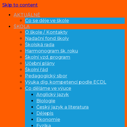
Skip to content
AKTUÁLNĚ
Co se děje ve škole
ŠKOLA
O škole / Kontakty
Nadační fond školy
Školská rada
Harmonogram šk. roku
Školní vzd. program
Učební plány
Školní řád
Pedagogický sbor
Výuka dig. kompetencí podle ECDL
Co děláme ve výuce
Anglický jazyk
Biologie
Český jazyk a literatura
Dějepis
Ekonomie
Fyzika