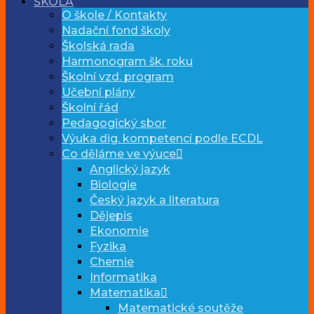
ŠKOLA
O škole / Kontakty
Nadační fond školy
Školská rada
Harmonogram šk. roku
Školní vzd. program
Učební plány
Školní řád
Pedagogický sbor
Výuka dig. kompetencí podle ECDL
Co děláme ve výuce
Anglický jazyk
Biologie
Český jazyk a literatura
Dějepis
Ekonomie
Fyzika
Chemie
Informatika
Matematika
Matematické soutěže