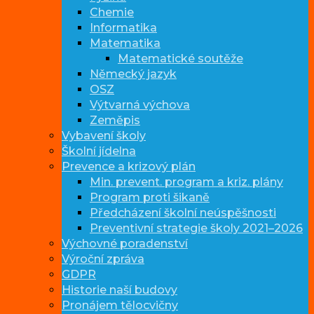
Chemie
Informatika
Matematika
Matematické soutěže
Německý jazyk
OSZ
Výtvarná výchova
Zeměpis
Vybavení školy
Školní jídelna
Prevence a krizový plán
Min. prevent. program a kriz. plány
Program proti šikaně
Předcházení školní neúspěšnosti
Preventivní strategie školy 2021–2026
Výchovné poradenství
Výroční zpráva
GDPR
Historie naší budovy
Pronájem tělocvičny