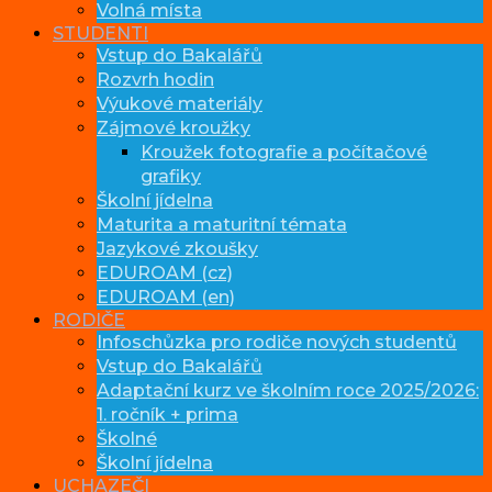
Volná místa
STUDENTI
Vstup do Bakalářů
Rozvrh hodin
Výukové materiály
Zájmové kroužky
Kroužek fotografie a počítačové
grafiky
Školní jídelna
Maturita a maturitní témata
Jazykové zkoušky
EDUROAM (cz)
EDUROAM (en)
RODIČE
Infoschůzka pro rodiče nových studentů
Vstup do Bakalářů
Adaptační kurz ve školním roce 2025/2026:
1. ročník + prima
Školné
Školní jídelna
UCHAZEČI