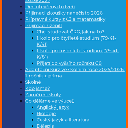
2026/2027
Den otevřených dveří
Přijímací zkoušky nanečisto 2026
Přípravné kurzy z ČJ a matematiky
Přijímací řízení
Chci studovat ČRG, jak na to?
1. kolo pro čtyřleté studium (79-41-
K/41)
1. kolo pro osmileté studium (79-41-
K/81)
Přijetí do vyššího ročníku G8
Adaptační kurz ve školním roce 2025/2026:
1. ročník + prima
Školné
Kdo jsme?
Zaměření školy
Co děláme ve výuce
Anglický jazyk
Biologie
Český jazyk a literatura
Dějepis