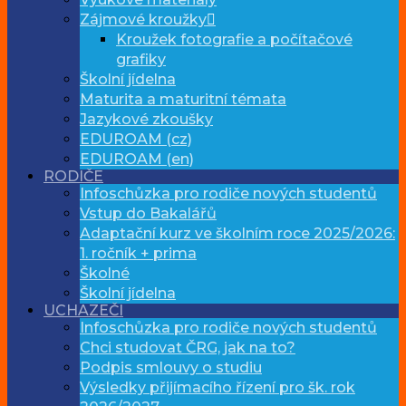
Zájmové kroužky
Kroužek fotografie a počítačové
grafiky
Školní jídelna
Maturita a maturitní témata
Jazykové zkoušky
EDUROAM (cz)
EDUROAM (en)
RODIČE
Infoschůzka pro rodiče nových studentů
Vstup do Bakalářů
Adaptační kurz ve školním roce 2025/2026:
1. ročník + prima
Školné
Školní jídelna
UCHAZEČI
Infoschůzka pro rodiče nových studentů
Chci studovat ČRG, jak na to?
Podpis smlouvy o studiu
Výsledky přijímacího řízení pro šk. rok