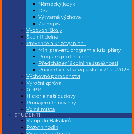
Německý jazyk
OSZ
Výtvarná výchova
Zeměpis
Vybavení školy
Školní jídelna
Prevence a krizový plán
Min. prevent. program a kriz. plány
Program proti šikaně
Předcházení školní neúspěšnosti
Preventivní strategie školy 2021–2026
Výchovné poradenství
Výroční zpráva
GDPR
Historie naší budovy
Pronájem tělocvičny
Volná místa
STUDENTI
Vstup do Bakalářů
Rozvrh hodin
Výukové materiály