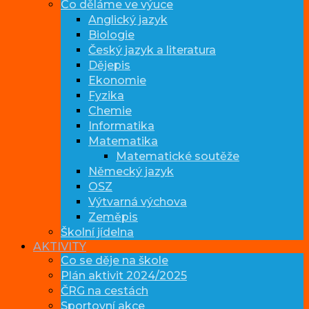
Co děláme ve výuce
Anglický jazyk
Biologie
Český jazyk a literatura
Dějepis
Ekonomie
Fyzika
Chemie
Informatika
Matematika
Matematické soutěže
Německý jazyk
OSZ
Výtvarná výchova
Zeměpis
Školní jídelna
AKTIVITY
Co se děje na škole
Plán aktivit 2024/2025
ČRG na cestách
Sportovní akce