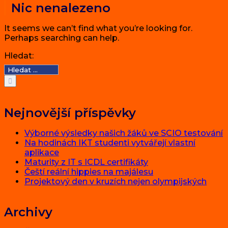
Nic nenalezeno
It seems we can’t find what you’re looking for.
Perhaps searching can help.
Hledat:
Nejnovější příspěvky
Výborné výsledky našich žáků ve SCIO testování
Na hodinách IKT studenti vytvářejí vlastní
aplikace
Maturity z IT s ICDL certifikáty
Čeští reální hippies na majálesu
Projektový den v kruzích nejen olympijských
Archivy