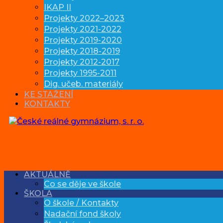
IKAP II
Projekty 2022–2023
Projekty 2021-2022
Projekty 2019-2020
Projekty 2018-2019
Projekty 2012-2017
Projekty 1995-2011
Dig. učeb. materiály
KE STAŽENÍ
KONTAKTY
AKTUÁLNĚ
Co se děje ve škole
ŠKOLA
O škole / Kontakty
Nadační fond školy