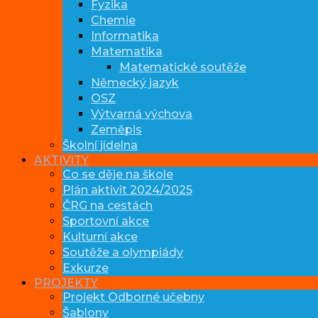
Fyzika
Chemie
Informatika
Matematika
Matematické soutěže
Německý jazyk
OSZ
Výtvarná výchova
Zeměpis
Školní jídelna
AKTIVITY
Co se děje na škole
Plán aktivit 2024/2025
ČRG na cestách
Sportovní akce
Kulturní akce
Soutěže a olympiády
Exkurze
PROJEKTY
Projekt Odborné učebny
Šablony