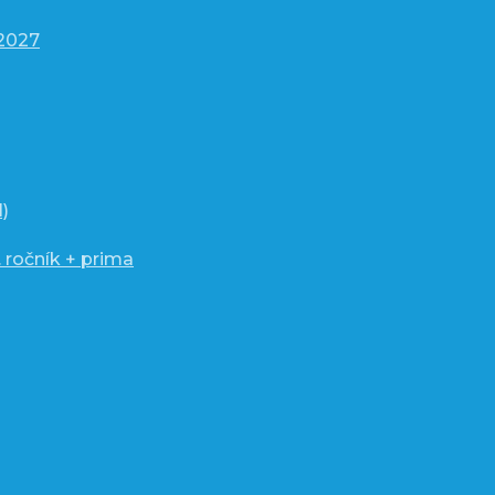
/2027
)
 ročník + prima