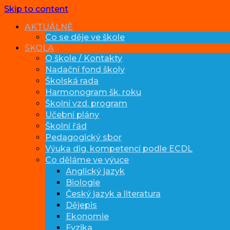
Skip to content
AKTUÁLNĚ
Co se děje ve škole
ŠKOLA
O škole / Kontakty
Nadační fond školy
Školská rada
Harmonogram šk. roku
Školní vzd. program
Učební plány
Školní řád
Pedagogický sbor
Výuka dig. kompetencí podle ECDL
Co děláme ve výuce
Anglický jazyk
Biologie
Český jazyk a literatura
Dějepis
Ekonomie
Fyzika