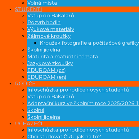
Volná místa
STUDENTI
Vstup do Bakalářů
Rozvrh hodin
Výukové materiály
Zájmové kroužky
Kroužek fotografie a počítačové grafiky
Školní jídelna
Maturita a maturitní témata
Jazykové zkoušky
EDUROAM (cz)
EDUROAM (en)
RODIČE
Infoschůzka pro rodiče nových studentů
Vstup do Bakalářů
Adaptační kurz ve školním roce 2025/2026: 1.
Školné
Školní jídelna
UCHAZEČI
Infoschůzka pro rodiče nových studentů
Chci studovat ČRG, jak na to?