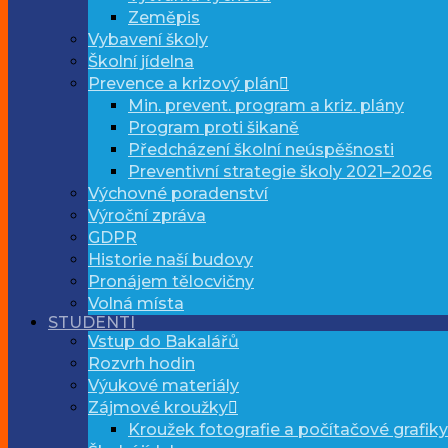
Zeměpis
Vybavení školy
Školní jídelna
Prevence a krizový plán
Min. prevent. program a kriz. plány
Program proti šikaně
Předcházení školní neúspěšnosti
Preventivní strategie školy 2021–2026
Výchovné poradenství
Výroční zpráva
GDPR
Historie naší budovy
Pronájem tělocvičny
Volná místa
STUDENTI
Vstup do Bakalářů
Rozvrh hodin
Výukové materiály
Zájmové kroužky
Kroužek fotografie a počítačové grafiky