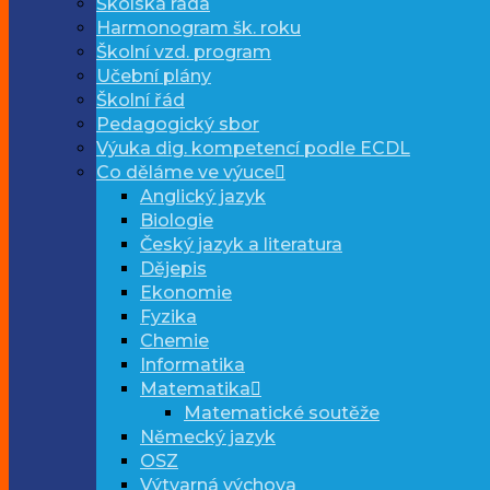
Školská rada
Harmonogram šk. roku
Školní vzd. program
Učební plány
Školní řád
Pedagogický sbor
Výuka dig. kompetencí podle ECDL
Co děláme ve výuce
Anglický jazyk
Biologie
Český jazyk a literatura
Dějepis
Ekonomie
Fyzika
Chemie
Informatika
Matematika
Matematické soutěže
Německý jazyk
OSZ
Výtvarná výchova