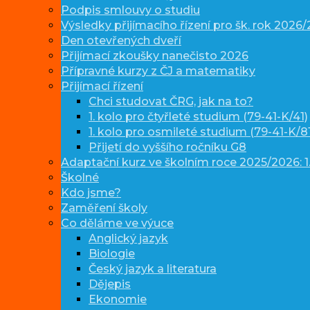
Podpis smlouvy o studiu
Výsledky přijímacího řízení pro šk. rok 2026
Den otevřených dveří
Přijímací zkoušky nanečisto 2026
Přípravné kurzy z ČJ a matematiky
Přijímací řízení
Chci studovat ČRG, jak na to?
1. kolo pro čtyřleté studium (79-41-K/41)
1. kolo pro osmileté studium (79-41-K/81
Přijetí do vyššího ročníku G8
Adaptační kurz ve školním roce 2025/2026: 1.
Školné
Kdo jsme?
Zaměření školy
Co děláme ve výuce
Anglický jazyk
Biologie
Český jazyk a literatura
Dějepis
Ekonomie