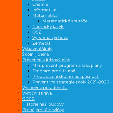
Chemie
Informatika
Matematika
Matematické soutěže
Německý jazyk
OSZ
Výtvarná výchova
Zeměpis
Vybavení školy
Školní jídelna
Prevence a krizový plán
Min. prevent. program a kriz. plány
Program proti šikaně
Předcházení školní neúspěšnosti
Preventivní strategie školy 2021–2026
Výchovné poradenství
Výroční zpráva
GDPR
Historie naší budovy
Pronájem tělocvičny