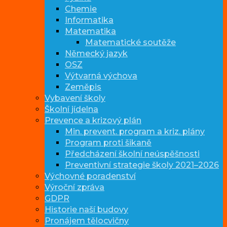
Chemie
Informatika
Matematika
Matematické soutěže
Německý jazyk
OSZ
Výtvarná výchova
Zeměpis
Vybavení školy
Školní jídelna
Prevence a krizový plán
Min. prevent. program a kriz. plány
Program proti šikaně
Předcházení školní neúspěšnosti
Preventivní strategie školy 2021–2026
Výchovné poradenství
Výroční zpráva
GDPR
Historie naší budovy
Pronájem tělocvičny