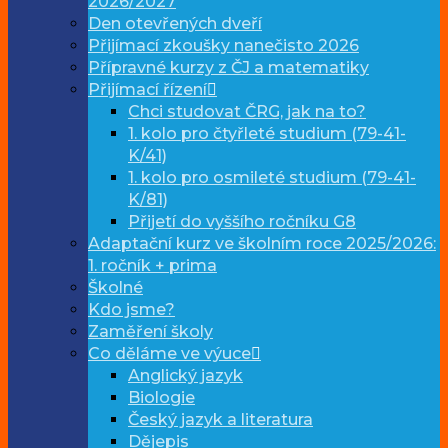
2026/2027
Den otevřených dveří
Přijímací zkoušky nanečisto 2026
Přípravné kurzy z ČJ a matematiky
Přijímací řízení
Chci studovat ČRG, jak na to?
1. kolo pro čtyřleté studium (79-41-
K/41)
1. kolo pro osmileté studium (79-41-
K/81)
Přijetí do vyššího ročníku G8
Adaptační kurz ve školním roce 2025/2026:
1. ročník + prima
Školné
Kdo jsme?
Zaměření školy
Co děláme ve výuce
Anglický jazyk
Biologie
Český jazyk a literatura
Dějepis