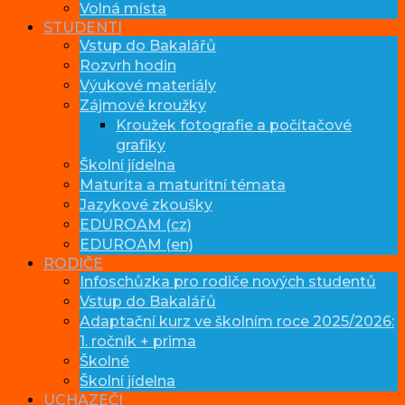
Volná místa
STUDENTI
Vstup do Bakalářů
Rozvrh hodin
Výukové materiály
Zájmové kroužky
Kroužek fotografie a počítačové
grafiky
Školní jídelna
Maturita a maturitní témata
Jazykové zkoušky
EDUROAM (cz)
EDUROAM (en)
RODIČE
Infoschůzka pro rodiče nových studentů
Vstup do Bakalářů
Adaptační kurz ve školním roce 2025/2026:
1. ročník + prima
Školné
Školní jídelna
UCHAZEČI