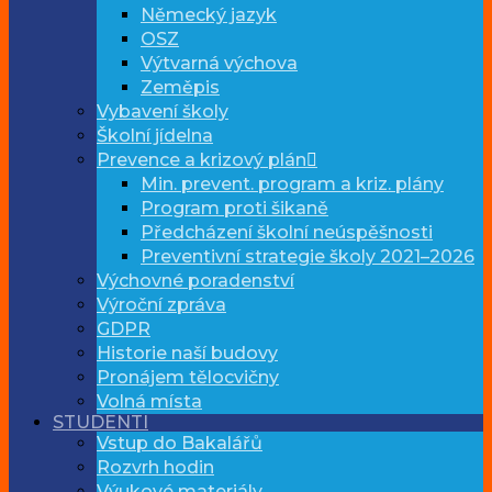
Německý jazyk
OSZ
Výtvarná výchova
Zeměpis
Vybavení školy
Školní jídelna
Prevence a krizový plán
Min. prevent. program a kriz. plány
Program proti šikaně
Předcházení školní neúspěšnosti
Preventivní strategie školy 2021–2026
Výchovné poradenství
Výroční zpráva
GDPR
Historie naší budovy
Pronájem tělocvičny
Volná místa
STUDENTI
Vstup do Bakalářů
Rozvrh hodin
Výukové materiály