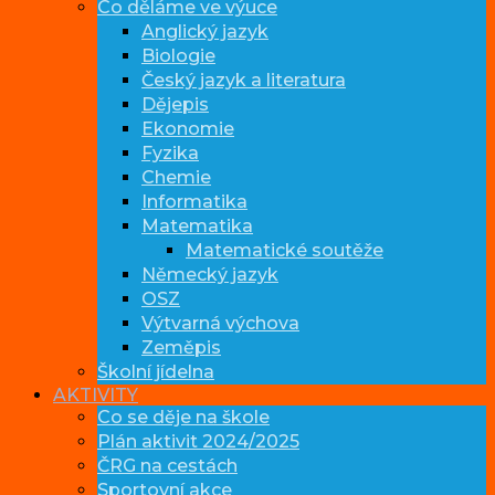
Co děláme ve výuce
Anglický jazyk
Biologie
Český jazyk a literatura
Dějepis
Ekonomie
Fyzika
Chemie
Informatika
Matematika
Matematické soutěže
Německý jazyk
OSZ
Výtvarná výchova
Zeměpis
Školní jídelna
AKTIVITY
Co se děje na škole
Plán aktivit 2024/2025
ČRG na cestách
Sportovní akce