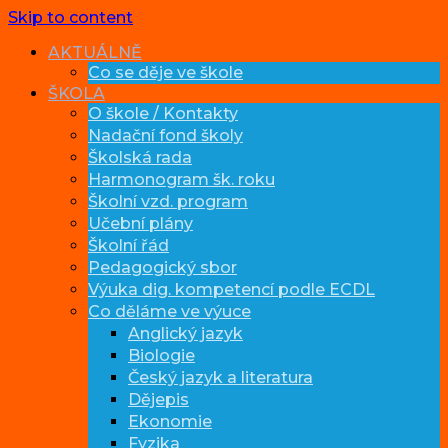
Skip to content
AKTUÁLNĚ
Co se děje ve škole
ŠKOLA
O škole / Kontakty
Nadační fond školy
Školská rada
Harmonogram šk. roku
Školní vzd. program
Učební plány
Školní řád
Pedagogický sbor
Výuka dig. kompetencí podle ECDL
Co děláme ve výuce
Anglický jazyk
Biologie
Český jazyk a literatura
Dějepis
Ekonomie
Fyzika