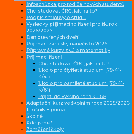
Infoschůzka pro rodiče nových studentů
Chci studovat ČRG, jak na to?
Podpis smlouvy o studiu
Výsledky přijímacího řízení pro šk. rok
2026/2027
Den otevřených dveří
Přijímací zkoušky nanečisto 2026
Přípravné kurzy z ČJ a matematiky
Přijímací řízení
Chci studovat ČRG, jak na to?
1. kolo pro čtyřleté studium (79-41-
K/41)
1. kolo pro osmileté studium (79-41-
K/81)
Přijetí do vyššího ročníku G8
Adaptační kurz ve školním roce 2025/2026:
1. ročník + prima
Školné
Kdo jsme?
Zaměření školy