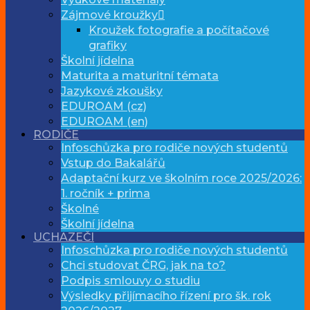
Zájmové kroužky
Kroužek fotografie a počítačové
grafiky
Školní jídelna
Maturita a maturitní témata
Jazykové zkoušky
EDUROAM (cz)
EDUROAM (en)
RODIČE
Infoschůzka pro rodiče nových studentů
Vstup do Bakalářů
Adaptační kurz ve školním roce 2025/2026:
1. ročník + prima
Školné
Školní jídelna
UCHAZEČI
Infoschůzka pro rodiče nových studentů
Chci studovat ČRG, jak na to?
Podpis smlouvy o studiu
Výsledky přijímacího řízení pro šk. rok