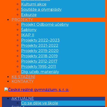
Kulturní akce
Soutěže a olympiády
Exkurze
PROJEKTY
Projekt Odborné učebny
Šablony
IKAP II
Projekty 2022–2023
Projekty 2021-2022
Projekty 2019-2020
Projekty 2018-2019
Projekty 2012-2017
Projekty 1995-2011
Dig. učeb. materiály
KE STAŽENÍ
KONTAKTY
AKTUÁLNĚ
Co se děje ve škole