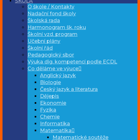
ŠKOLA
O škole / Kontakty
Nadační fond školy
Školská rada
Harmonogram šk. roku
Školní vzd. program
Učební plány
Školní řád
Pedagogický sbor
Výuka dig. kompetencí podle ECDL
Co děláme ve výuce
Anglický jazyk
Biologie
Český jazyk a literatura
Dějepis
Ekonomie
Fyzika
Chemie
Informatika
Matematika
Matematické soutěže