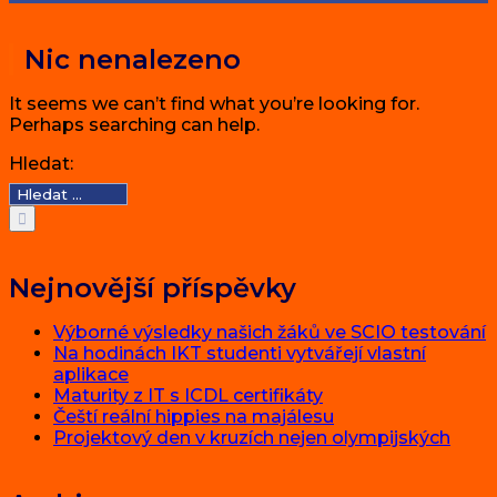
Nic nenalezeno
It seems we can’t find what you’re looking for.
Perhaps searching can help.
Hledat:
Nejnovější příspěvky
Výborné výsledky našich žáků ve SCIO testování
Na hodinách IKT studenti vytvářejí vlastní
aplikace
Maturity z IT s ICDL certifikáty
Čeští reální hippies na majálesu
Projektový den v kruzích nejen olympijských