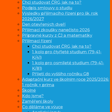
Chci studovat ČRG, jak na to?
Podpis smlouvy o studiu
Výsledky přijímacího řízení pro šk. rok
2026/2027
Den otevřených dveří
Přijímací zkoušky nanečisto 2026
Přípravné kurzy z ČJ a matematiky
Přijímací řízení
Chci studovat ČRG, jak na to?
1. kolo pro čtyřleté studium (79-41-
K/41)
1. kolo pro osmileté studium (79-41-
K/81)
Přijetí do vyššího ročníku G8
Adaptační kurz ve školním roce 2025/2026:
1. ročník + prima
Školné
Kdo jsme?
Zaměření školy
Co děláme ve výuce