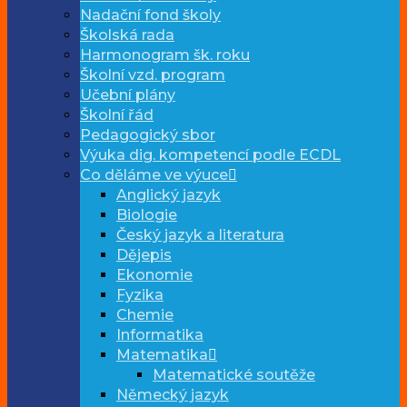
Nadační fond školy
Školská rada
Harmonogram šk. roku
Školní vzd. program
Učební plány
Školní řád
Pedagogický sbor
Výuka dig. kompetencí podle ECDL
Co děláme ve výuce
Anglický jazyk
Biologie
Český jazyk a literatura
Dějepis
Ekonomie
Fyzika
Chemie
Informatika
Matematika
Matematické soutěže
Německý jazyk