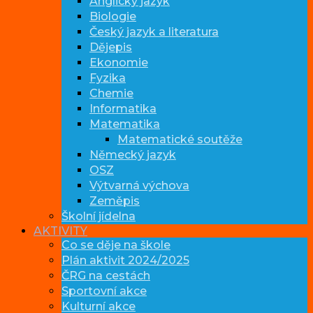
Anglický jazyk
Biologie
Český jazyk a literatura
Dějepis
Ekonomie
Fyzika
Chemie
Informatika
Matematika
Matematické soutěže
Německý jazyk
OSZ
Výtvarná výchova
Zeměpis
Školní jídelna
AKTIVITY
Co se děje na škole
Plán aktivit 2024/2025
ČRG na cestách
Sportovní akce
Kulturní akce