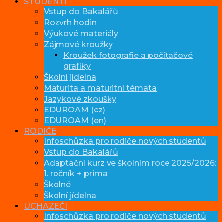
STUDENTI
Vstup do Bakalářů
Rozvrh hodin
Výukové materiály
Zájmové kroužky
Kroužek fotografie a počítačové
grafiky
Školní jídelna
Maturita a maturitní témata
Jazykové zkoušky
EDUROAM (cz)
EDUROAM (en)
RODIČE
Infoschůzka pro rodiče nových studentů
Vstup do Bakalářů
Adaptační kurz ve školním roce 2025/2026:
1. ročník + prima
Školné
Školní jídelna
UCHAZEČI
Infoschůzka pro rodiče nových studentů