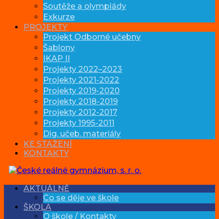
Soutěže a olympiády
Exkurze
PROJEKTY
Projekt Odborné učebny
Šablony
IKAP II
Projekty 2022–2023
Projekty 2021-2022
Projekty 2019-2020
Projekty 2018-2019
Projekty 2012-2017
Projekty 1995-2011
Dig. učeb. materiály
KE STAŽENÍ
KONTAKTY
AKTUÁLNĚ
Co se děje ve škole
ŠKOLA
O škole / Kontakty