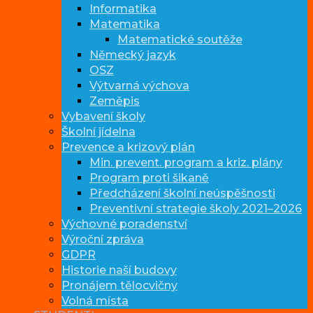
Informatika
Matematika
Matematické soutěže
Německý jazyk
OSZ
Výtvarná výchova
Zeměpis
Vybavení školy
Školní jídelna
Prevence a krizový plán
Min. prevent. program a kriz. plány
Program proti šikaně
Předcházení školní neúspěšnosti
Preventivní strategie školy 2021–2026
Výchovné poradenství
Výroční zpráva
GDPR
Historie naší budovy
Pronájem tělocvičny
Volná místa