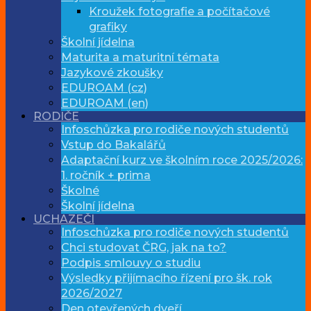
Kroužek fotografie a počítačové
grafiky
Školní jídelna
Maturita a maturitní témata
Jazykové zkoušky
EDUROAM (cz)
EDUROAM (en)
RODIČE
Infoschůzka pro rodiče nových studentů
Vstup do Bakalářů
Adaptační kurz ve školním roce 2025/2026:
1. ročník + prima
Školné
Školní jídelna
UCHAZEČI
Infoschůzka pro rodiče nových studentů
Chci studovat ČRG, jak na to?
Podpis smlouvy o studiu
Výsledky přijímacího řízení pro šk. rok
2026/2027
Den otevřených dveří