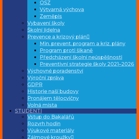
OSZ
Výtvarná výchova
Zeměpis
Vybavení školy
Školní jídelna
Prevence a krizový plán
Min. prevent. program a kriz. plány
Program proti šikaně
Předcházení školní neúspěšnosti
Preventivní strategie školy 2021–2026
Výchovné poradenství
Výroční zpráva
GDPR
Historie naší budovy
Pronájem tělocvičny
Volná místa
STUDENTI
Vstup do Bakalářů
Rozvrh hodin
Výukové materiály
Zájmové kroužky