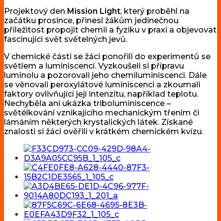
Projektový den
Mission Light
, který proběhl na
začátku prosince, přinesl žákům jedinečnou
příležitost propojit chemii a fyziku v praxi a objevovat
fascinující svět světelných jevů.
V chemické části se žáci ponořili do experimentů se
světlem a luminiscencí. Vyzkoušeli si přípravu
luminolu a pozorovali jeho chemiluminiscenci. Dále
se věnovali peroxylátové luminiscenci a zkoumali
faktory ovlivňující její intenzitu, například teplotu.
Nechyběla ani ukázka triboluminiscence –
světélkování vznikajícího mechanickým třením či
lámáním některých krystalických látek. Získané
znalosti si žáci ověřili v krátkém chemickém kvízu.