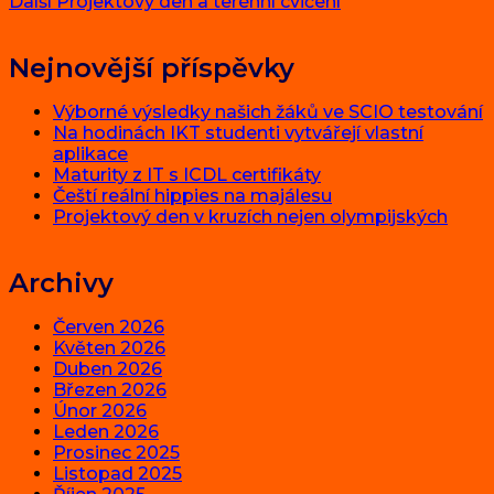
Next
příspěvek:
Další
Projektový den a terénní cvičení
pro
post:
příspěvek
Nejnovější příspěvky
Výborné výsledky našich žáků ve SCIO testování
Na hodinách IKT studenti vytvářejí vlastní
aplikace
Maturity z IT s ICDL certifikáty
Čeští reální hippies na majálesu
Projektový den v kruzích nejen olympijských
Archivy
Červen 2026
Květen 2026
Duben 2026
Březen 2026
Únor 2026
Leden 2026
Prosinec 2025
Listopad 2025