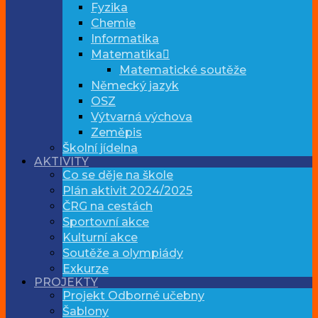
Fyzika
Chemie
Informatika
Matematika
Matematické soutěže
Německý jazyk
OSZ
Výtvarná výchova
Zeměpis
Školní jídelna
AKTIVITY
Co se děje na škole
Plán aktivit 2024/2025
ČRG na cestách
Sportovní akce
Kulturní akce
Soutěže a olympiády
Exkurze
PROJEKTY
Projekt Odborné učebny
Šablony