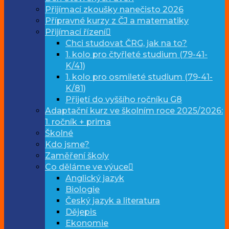
Přijímací zkoušky nanečisto 2026
Přípravné kurzy z ČJ a matematiky
Přijímací řízení
Chci studovat ČRG, jak na to?
1. kolo pro čtyřleté studium (79-41-
K/41)
1. kolo pro osmileté studium (79-41-
K/81)
Přijetí do vyššího ročníku G8
Adaptační kurz ve školním roce 2025/2026:
1. ročník + prima
Školné
Kdo jsme?
Zaměření školy
Co děláme ve výuce
Anglický jazyk
Biologie
Český jazyk a literatura
Dějepis
Ekonomie