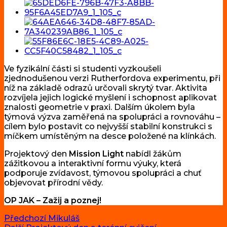
Ve fyzikální části si studenti vyzkoušeli
zjednodušenou verzi Rutherfordova experimentu, při
níž na základě odrazů určovali skrytý tvar. Aktivita
rozvíjela jejich logické myšlení i schopnost aplikovat
znalosti geometrie v praxi. Dalším úkolem byla
týmová výzva zaměřená na spolupráci a rovnováhu –
cílem bylo postavit co nejvyšší stabilní konstrukci s
míčkem umístěným na desce položené na klínkách.
Projektový den
Mission Light
nabídl žákům
zážitkovou a interaktivní formu výuky, která
podporuje zvídavost, týmovou spolupráci a chuť
objevovat přírodní vědy.
OP JAK – Zažij a poznej!
Navigace
Předchozí
Předchozí
Mikuláš