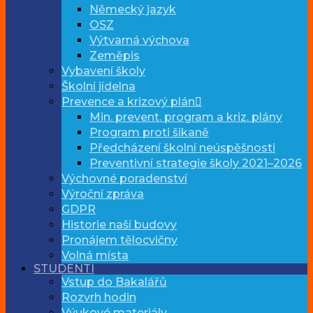
Německý jazyk
OSZ
Výtvarná výchova
Zeměpis
Vybavení školy
Školní jídelna
Prevence a krizový plán
Min. prevent. program a kriz. plány
Program proti šikaně
Předcházení školní neúspěšnosti
Preventivní strategie školy 2021–2026
Výchovné poradenství
Výroční zpráva
GDPR
Historie naší budovy
Pronájem tělocvičny
Volná místa
STUDENTI
Vstup do Bakalářů
Rozvrh hodin
Výukové materiály