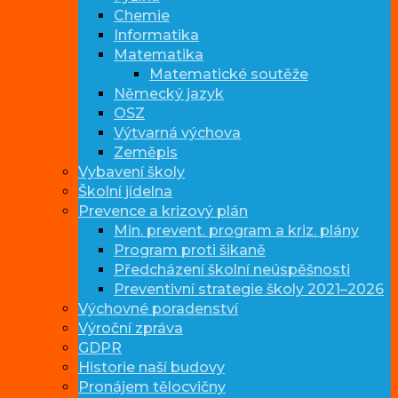
Chemie
Informatika
Matematika
Matematické soutěže
Německý jazyk
OSZ
Výtvarná výchova
Zeměpis
Vybavení školy
Školní jídelna
Prevence a krizový plán
Min. prevent. program a kriz. plány
Program proti šikaně
Předcházení školní neúspěšnosti
Preventivní strategie školy 2021–2026
Výchovné poradenství
Výroční zpráva
GDPR
Historie naší budovy
Pronájem tělocvičny