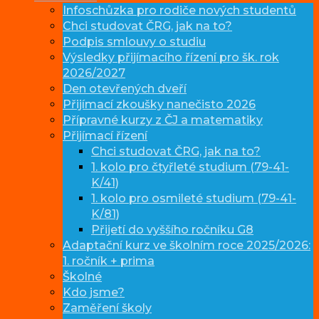
Infoschůzka pro rodiče nových studentů
Chci studovat ČRG, jak na to?
Podpis smlouvy o studiu
Výsledky přijímacího řízení pro šk. rok
2026/2027
Den otevřených dveří
Přijímací zkoušky nanečisto 2026
Přípravné kurzy z ČJ a matematiky
Přijímací řízení
Chci studovat ČRG, jak na to?
1. kolo pro čtyřleté studium (79-41-
K/41)
1. kolo pro osmileté studium (79-41-
K/81)
Přijetí do vyššího ročníku G8
Adaptační kurz ve školním roce 2025/2026:
1. ročník + prima
Školné
Kdo jsme?
Zaměření školy