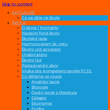
Skip to content
AKTUÁLNĚ
Co se děje ve škole
ŠKOLA
O škole / Kontakty
Nadační fond školy
Školská rada
Harmonogram šk. roku
Školní vzd. program
Učební plány
Školní řád
Pedagogický sbor
Výuka dig. kompetencí podle ECDL
Co děláme ve výuce
Anglický jazyk
Biologie
Český jazyk a literatura
Dějepis
Ekonomie
Fyzika