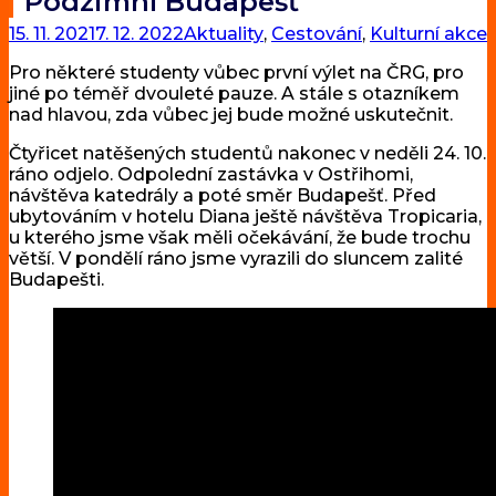
Podzimní Budapešť
15. 11. 2021
7. 12. 2022
Aktuality
,
Cestování
,
Kulturní akce
Pro některé studenty vůbec první výlet na ČRG, pro
jiné po téměř dvouleté pauze. A stále s otazníkem
nad hlavou, zda vůbec jej bude možné uskutečnit.
Čtyřicet natěšených studentů nakonec v neděli 24. 10.
ráno odjelo. Odpolední zastávka v Ostřihomi,
návštěva katedrály a poté směr Budapešť. Před
ubytováním v hotelu Diana ještě návštěva Tropicaria,
u kterého jsme však měli očekávání, že bude trochu
větší. V pondělí ráno jsme vyrazili do sluncem zalité
Budapešti.