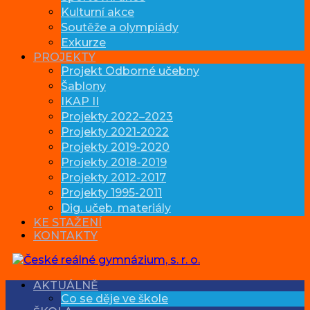
Kulturní akce
Soutěže a olympiády
Exkurze
PROJEKTY
Projekt Odborné učebny
Šablony
IKAP II
Projekty 2022–2023
Projekty 2021-2022
Projekty 2019-2020
Projekty 2018-2019
Projekty 2012-2017
Projekty 1995-2011
Dig. učeb. materiály
KE STAŽENÍ
KONTAKTY
AKTUÁLNĚ
Co se děje ve škole