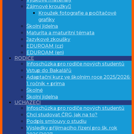
Zájmové kroužky
Kroužek fotografie a počítačové
grafiky
Školní jídelna
Maturita a maturitní témata
Jazykové zkoušky
EDUROAM (cz)
EDUROAM (en)
RODIČE
Infoschůzka pro rodiče nových studentů
Vstup do Bakalářů
Adaptační kurz ve školním roce 2025/2026:
1. ročník + prima
Školné
Školní jídelna
UCHAZEČI
Infoschůzka pro rodiče nových studentů
Chci studovat ČRG, jak na to?
Podpis smlouvy o studiu
Výsledky přijímacího řízení pro šk. rok