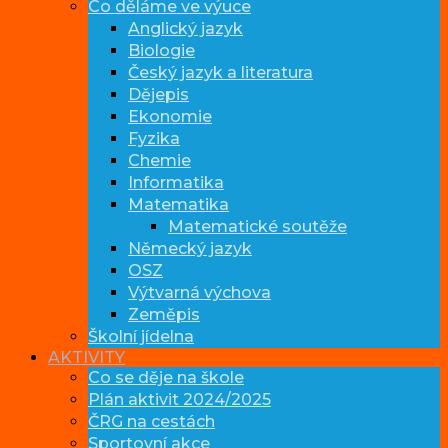
Co děláme ve výuce
Anglický jazyk
Biologie
Český jazyk a literatura
Dějepis
Ekonomie
Fyzika
Chemie
Informatika
Matematika
Matematické soutěže
Německý jazyk
OSZ
Výtvarná výchova
Zeměpis
Školní jídelna
AKTIVITY
Co se děje na škole
Plán aktivit 2024/2025
ČRG na cestách
Sportovní akce