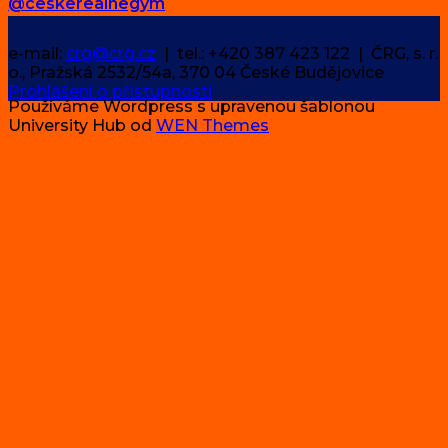
@ceskerealnegym
e-mail:
crg@crg.cz
| tel.: +420 387 423 122 | ČRG, s. r.
o., Pražská 2532/54a, 370 04 České Budějovice
Prohlášení o přístupnosti
Používáme Wordpress s upravenou šablonou
University Hub od
WEN Themes