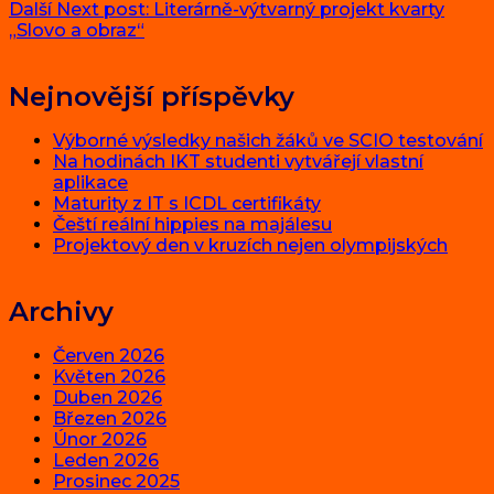
Další
Next post:
Literárně-výtvarný projekt kvarty
„Slovo a obraz“
Nejnovější příspěvky
Výborné výsledky našich žáků ve SCIO testování
Na hodinách IKT studenti vytvářejí vlastní
aplikace
Maturity z IT s ICDL certifikáty
Čeští reální hippies na majálesu
Projektový den v kruzích nejen olympijských
Archivy
Červen 2026
Květen 2026
Duben 2026
Březen 2026
Únor 2026
Leden 2026
Prosinec 2025