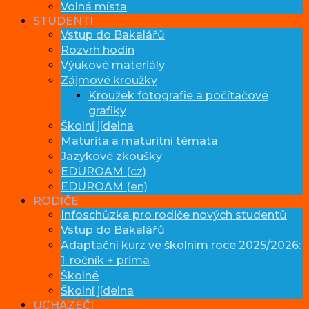
Volná místa
STUDENTI
Vstup do Bakalářů
Rozvrh hodin
Výukové materiály
Zájmové kroužky
Kroužek fotografie a počítačové
grafiky
Školní jídelna
Maturita a maturitní témata
Jazykové zkoušky
EDUROAM (cz)
EDUROAM (en)
RODIČE
Infoschůzka pro rodiče nových studentů
Vstup do Bakalářů
Adaptační kurz ve školním roce 2025/2026:
1. ročník + prima
Školné
Školní jídelna
UCHAZEČI