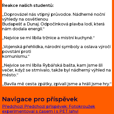
Reakce našich studentů:
„Doprovázel nás vtipný průvodce. Nádherné noční
výhledy na osvětlenou
Budapešť a Dunaj. Odpočinková plavba lodí, která
nám dodala energii.“
„Nejvíce se mi líbila tržnice a místní kuchyně.“
„Vojenská přehlídka, národní symboly a oslava výročí
povstání proti
komunismu.“
„Nejvíce se mi líbila Rybářská bašta, kam jsme šli
večer, když se stmívalo, takže byl nádherný výhled na
město.“
„Bavila mě cesta zpátky, zpívali jsme a hráli jsme hry.“
Navigace pro příspěvek
Předchozí
Předchozí příspěvek:
Fotokroužek
experimentoval s časem i s PET lahví