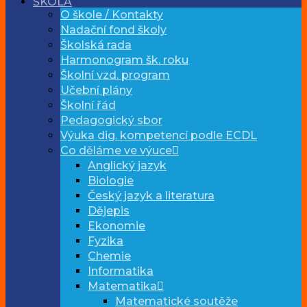
ŠKOLA
O škole / Kontakty
Nadační fond školy
Školská rada
Harmonogram šk. roku
Školní vzd. program
Učební plány
Školní řád
Pedagogický sbor
Výuka dig. kompetencí podle ECDL
Co děláme ve výuce
Anglický jazyk
Biologie
Český jazyk a literatura
Dějepis
Ekonomie
Fyzika
Chemie
Informatika
Matematika
Matematické soutěže