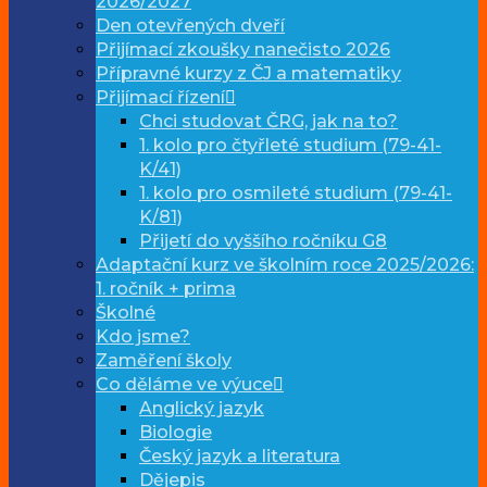
2026/2027
Den otevřených dveří
Přijímací zkoušky nanečisto 2026
Přípravné kurzy z ČJ a matematiky
Přijímací řízení
Chci studovat ČRG, jak na to?
1. kolo pro čtyřleté studium (79-41-
K/41)
1. kolo pro osmileté studium (79-41-
K/81)
Přijetí do vyššího ročníku G8
Adaptační kurz ve školním roce 2025/2026:
1. ročník + prima
Školné
Kdo jsme?
Zaměření školy
Co děláme ve výuce
Anglický jazyk
Biologie
Český jazyk a literatura
Dějepis