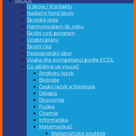
ŠKOLA
O škole / Kontakty
Nadační fond školy
Školská rada
Harmonogram šk. roku
Školní vzd. program
Učební plány
Školní řád
Pedagogický sbor
Výuka dig. kompetencí podle ECDL
Co děláme ve výuce
Anglický jazyk
Biologie
Český jazyk a literatura
Dějepis
Ekonomie
Fyzika
Chemie
Informatika
Matematika
Matematické soutěže