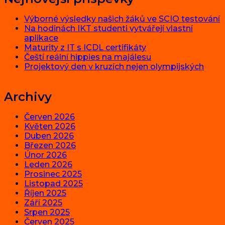
Výborné výsledky našich žáků ve SCIO testování
Na hodinách IKT studenti vytvářejí vlastní
aplikace
Maturity z IT s ICDL certifikáty
Čeští reální hippies na majálesu
Projektový den v kruzích nejen olympijských
Archivy
Červen 2026
Květen 2026
Duben 2026
Březen 2026
Únor 2026
Leden 2026
Prosinec 2025
Listopad 2025
Říjen 2025
Září 2025
Srpen 2025
Červen 2025