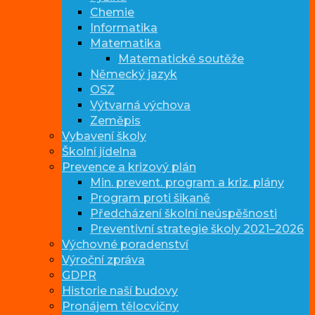
Chemie
Informatika
Matematika
Matematické soutěže
Německý jazyk
OSZ
Výtvarná výchova
Zeměpis
Vybavení školy
Školní jídelna
Prevence a krizový plán
Min. prevent. program a kriz. plány
Program proti šikaně
Předcházení školní neúspěšnosti
Preventivní strategie školy 2021–2026
Výchovné poradenství
Výroční zpráva
GDPR
Historie naší budovy
Pronájem tělocvičny