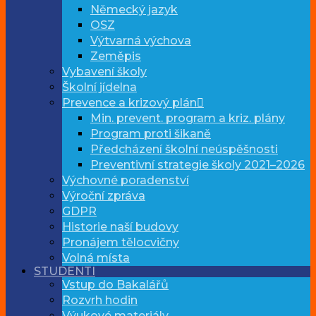
Německý jazyk
OSZ
Výtvarná výchova
Zeměpis
Vybavení školy
Školní jídelna
Prevence a krizový plán
Min. prevent. program a kriz. plány
Program proti šikaně
Předcházení školní neúspěšnosti
Preventivní strategie školy 2021–2026
Výchovné poradenství
Výroční zpráva
GDPR
Historie naší budovy
Pronájem tělocvičny
Volná místa
STUDENTI
Vstup do Bakalářů
Rozvrh hodin
Výukové materiály