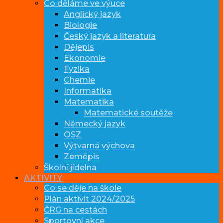
Co děláme ve výuce
Anglický jazyk
Biologie
Český jazyk a literatura
Dějepis
Ekonomie
Fyzika
Chemie
Informatika
Matematika
Matematické soutěže
Německý jazyk
OSZ
Výtvarná výchova
Zeměpis
Školní jídelna
AKTIVITY
Co se děje na škole
Plán aktivit 2024/2025
ČRG na cestách
Sportovní akce