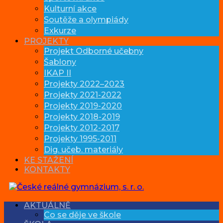
Kulturní akce
Soutěže a olympiády
Exkurze
PROJEKTY
Projekt Odborné učebny
Šablony
IKAP II
Projekty 2022–2023
Projekty 2021-2022
Projekty 2019-2020
Projekty 2018-2019
Projekty 2012-2017
Projekty 1995-2011
Dig. učeb. materiály
KE STAŽENÍ
KONTAKTY
AKTUÁLNĚ
Co se děje ve škole