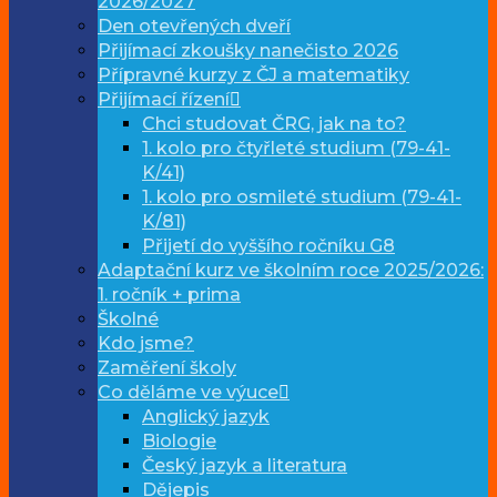
2026/2027
Den otevřených dveří
Přijímací zkoušky nanečisto 2026
Přípravné kurzy z ČJ a matematiky
Přijímací řízení
Chci studovat ČRG, jak na to?
1. kolo pro čtyřleté studium (79-41-
K/41)
1. kolo pro osmileté studium (79-41-
K/81)
Přijetí do vyššího ročníku G8
Adaptační kurz ve školním roce 2025/2026:
1. ročník + prima
Školné
Kdo jsme?
Zaměření školy
Co děláme ve výuce
Anglický jazyk
Biologie
Český jazyk a literatura
Dějepis