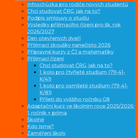
Infoschůzka pro rodiče nových studentů
Chci studovat ČRG, jak na to?
Podpis smlouvy o studiu
Výsledky přijímacího řízení pro šk. rok
2026/2027
Den otevřených dveří
Přijímací zkoušky nanečisto 2026
Přípravné kurzy z ČJ a matematiky
Přijímací řízení
Chci studovat ČRG, jak na to?
1. kolo pro čtyřleté studium (79-41-
K/41)
1. kolo pro osmileté studium (79-41-
K/81)
Přijetí do vyššího ročníku G8
Adaptační kurz ve školním roce 2025/2026:
1. ročník + prima
Školné
Kdo jsme?
Zaměření školy