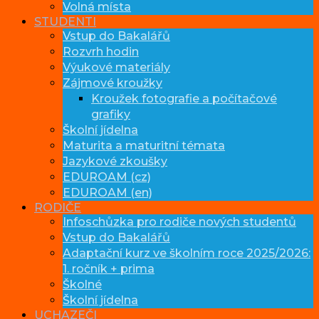
Volná místa
STUDENTI
Vstup do Bakalářů
Rozvrh hodin
Výukové materiály
Zájmové kroužky
Kroužek fotografie a počítačové
grafiky
Školní jídelna
Maturita a maturitní témata
Jazykové zkoušky
EDUROAM (cz)
EDUROAM (en)
RODIČE
Infoschůzka pro rodiče nových studentů
Vstup do Bakalářů
Adaptační kurz ve školním roce 2025/2026:
1. ročník + prima
Školné
Školní jídelna
UCHAZEČI