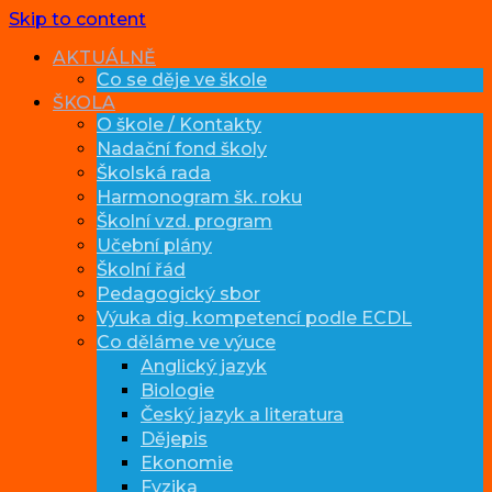
Skip to content
AKTUÁLNĚ
Co se děje ve škole
ŠKOLA
O škole / Kontakty
Nadační fond školy
Školská rada
Harmonogram šk. roku
Školní vzd. program
Učební plány
Školní řád
Pedagogický sbor
Výuka dig. kompetencí podle ECDL
Co děláme ve výuce
Anglický jazyk
Biologie
Český jazyk a literatura
Dějepis
Ekonomie
Fyzika