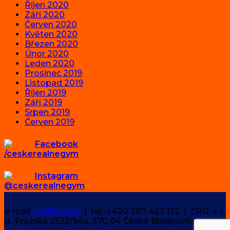
Říjen 2020
Září 2020
Červen 2020
Květen 2020
Březen 2020
Únor 2020
Leden 2020
Prosinec 2019
Listopad 2019
Říjen 2019
Září 2019
Srpen 2019
Červen 2019
Facebook
/ceskerealnegym
Instagram
@ceskerealnegym
e-mail:
crg@crg.cz
| tel.: +420 387 423 122 | ČRG, s. r.
o., Pražská 2532/54a, 370 04 České Budějovice