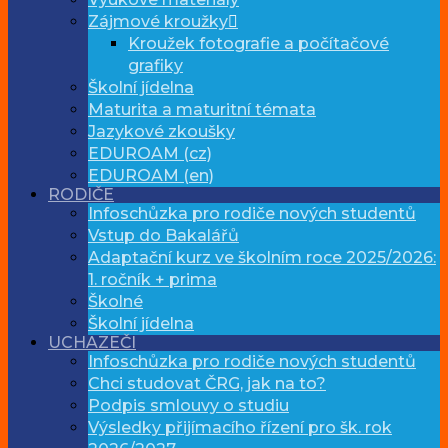
Zájmové kroužky
Kroužek fotografie a počítačové
grafiky
Školní jídelna
Maturita a maturitní témata
Jazykové zkoušky
EDUROAM (cz)
EDUROAM (en)
RODIČE
Infoschůzka pro rodiče nových studentů
Vstup do Bakalářů
Adaptační kurz ve školním roce 2025/2026:
1. ročník + prima
Školné
Školní jídelna
UCHAZEČI
Infoschůzka pro rodiče nových studentů
Chci studovat ČRG, jak na to?
Podpis smlouvy o studiu
Výsledky přijímacího řízení pro šk. rok