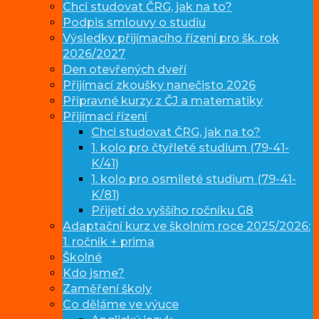
Chci studovat ČRG, jak na to?
Podpis smlouvy o studiu
Výsledky přijímacího řízení pro šk. rok
2026/2027
Den otevřených dveří
Přijímací zkoušky nanečisto 2026
Přípravné kurzy z ČJ a matematiky
Přijímací řízení
Chci studovat ČRG, jak na to?
1. kolo pro čtyřleté studium (79-41-
K/41)
1. kolo pro osmileté studium (79-41-
K/81)
Přijetí do vyššího ročníku G8
Adaptační kurz ve školním roce 2025/2026:
1. ročník + prima
Školné
Kdo jsme?
Zaměření školy
Co děláme ve výuce