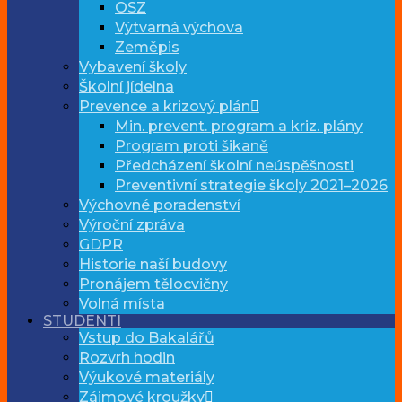
OSZ
Výtvarná výchova
Zeměpis
Vybavení školy
Školní jídelna
Prevence a krizový plán
Min. prevent. program a kriz. plány
Program proti šikaně
Předcházení školní neúspěšnosti
Preventivní strategie školy 2021–2026
Výchovné poradenství
Výroční zpráva
GDPR
Historie naší budovy
Pronájem tělocvičny
Volná místa
STUDENTI
Vstup do Bakalářů
Rozvrh hodin
Výukové materiály
Zájmové kroužky