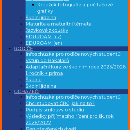
Kroužek fotografie a počítačové
grafiky
Školní jídelna
Maturita a maturitní témata
Jazykové zkoušky
EDUROAM (cz)
EDUROAM (en)
RODIČE
Infoschůzka pro rodiče nových studentů
Vstup do Bakalářů
Adaptační kurz ve školním roce 2025/2026:
1. ročník + prima
Školné
Školní jídelna
UCHAZEČI
Infoschůzka pro rodiče nových studentů
Chci studovat ČRG, jak na to?
Podpis smlouvy o studiu
Výsledky přijímacího řízení pro šk. rok
2026/2027
Den otevřených dveří