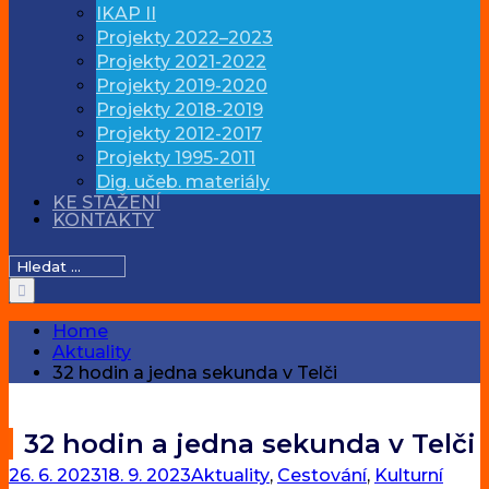
IKAP II
Projekty 2022–2023
Projekty 2021-2022
Projekty 2019-2020
Projekty 2018-2019
Projekty 2012-2017
Projekty 1995-2011
Dig. učeb. materiály
KE STAŽENÍ
KONTAKTY
Hledat:
Home
Aktuality
32 hodin a jedna sekunda v Telči
32 hodin a jedna sekunda v Telči
26. 6. 2023
18. 9. 2023
Aktuality
,
Cestování
,
Kulturní