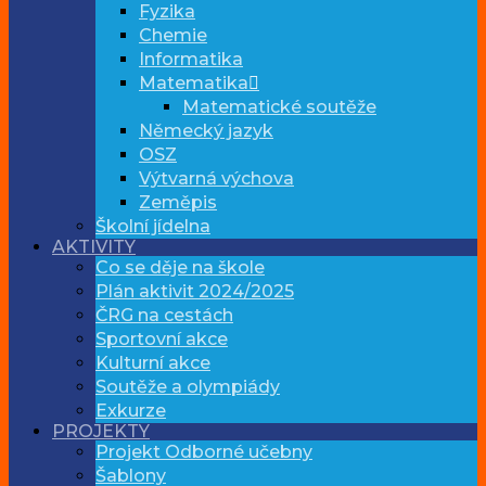
Fyzika
Chemie
Informatika
Matematika
Matematické soutěže
Německý jazyk
OSZ
Výtvarná výchova
Zeměpis
Školní jídelna
AKTIVITY
Co se děje na škole
Plán aktivit 2024/2025
ČRG na cestách
Sportovní akce
Kulturní akce
Soutěže a olympiády
Exkurze
PROJEKTY
Projekt Odborné učebny
Šablony