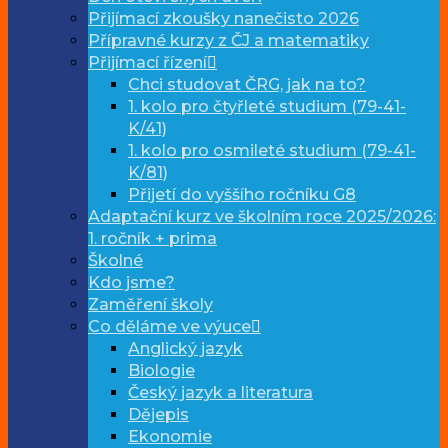
Přijímací zkoušky nanečisto 2026
Přípravné kurzy z ČJ a matematiky
Přijímací řízení
Chci studovat ČRG, jak na to?
1. kolo pro čtyřleté studium (79-41-
K/41)
1. kolo pro osmileté studium (79-41-
K/81)
Přijetí do vyššího ročníku G8
Adaptační kurz ve školním roce 2025/2026:
1. ročník + prima
Školné
Kdo jsme?
Zaměření školy
Co děláme ve výuce
Anglický jazyk
Biologie
Český jazyk a literatura
Dějepis
Ekonomie