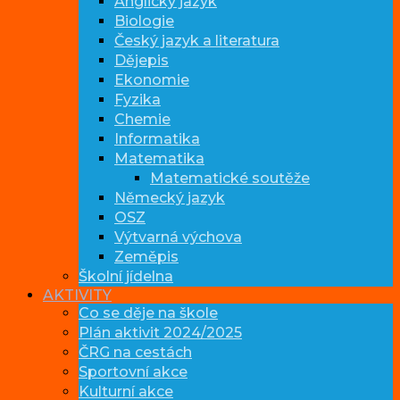
Anglický jazyk
Biologie
Český jazyk a literatura
Dějepis
Ekonomie
Fyzika
Chemie
Informatika
Matematika
Matematické soutěže
Německý jazyk
OSZ
Výtvarná výchova
Zeměpis
Školní jídelna
AKTIVITY
Co se děje na škole
Plán aktivit 2024/2025
ČRG na cestách
Sportovní akce
Kulturní akce