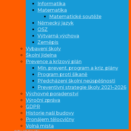
Informatika
Matematika
Matematické soutěže
Německý jazyk
OSZ
Výtvarná výchova
Zeměpis
Vybavení školy
Školní jídelna
Prevence a krizový plán
Min. prevent. program a kriz. plány
Program proti šikaně
Předcházení školní neúspěšnosti
Preventivní strategie školy 2021–2026
Výchovné poradenství
Výroční zpráva
GDPR
Historie naší budovy
Pronájem tělocvičny
Volná místa