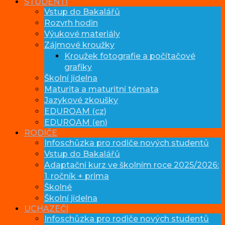
STUDENTI
Vstup do Bakalářů
Rozvrh hodin
Výukové materiály
Zájmové kroužky
Kroužek fotografie a počítačové
grafiky
Školní jídelna
Maturita a maturitní témata
Jazykové zkoušky
EDUROAM (cz)
EDUROAM (en)
RODIČE
Infoschůzka pro rodiče nových studentů
Vstup do Bakalářů
Adaptační kurz ve školním roce 2025/2026:
1. ročník + prima
Školné
Školní jídelna
UCHAZEČI
Infoschůzka pro rodiče nových studentů