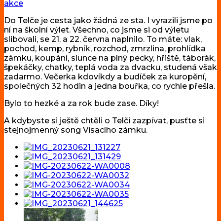
akce
Do Telče je cesta jako žádná ze sta. I vyrazili jsme po
ní na školní výlet. Všechno, co jsme si od výletu
slibovali, se 21. a 22. června naplnilo. To máte: vlak,
pochod, kemp, rybník, rozchod, zmrzlina, prohlídka
zámku, koupání, slunce na plný pecky, hřiště, táborák,
špekáčky, chatky, teplá voda za dvacku, studená však
zadarmo. Večerka kdovíkdy a budíček za kuropění,
společných 32 hodin a jedna bouřka, co rychle přešla.
Bylo to hezké a za rok bude zase. Díky!
A kdybyste si ještě chtěli o Telči zazpívat, pusťte si
stejnojmenný song Visacího zámku.