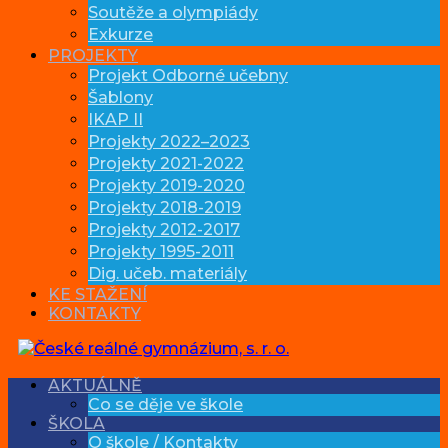
Soutěže a olympiády
Exkurze
PROJEKTY
Projekt Odborné učebny
Šablony
IKAP II
Projekty 2022–2023
Projekty 2021-2022
Projekty 2019-2020
Projekty 2018-2019
Projekty 2012-2017
Projekty 1995-2011
Dig. učeb. materiály
KE STAŽENÍ
KONTAKTY
AKTUÁLNĚ
Co se děje ve škole
ŠKOLA
O škole / Kontakty