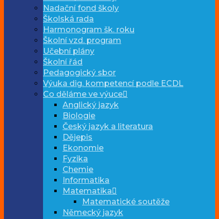
Nadační fond školy
Školská rada
Harmonogram šk. roku
Školní vzd. program
Učební plány
Školní řád
Pedagogický sbor
Výuka dig. kompetencí podle ECDL
Co děláme ve výuce
Anglický jazyk
Biologie
Český jazyk a literatura
Dějepis
Ekonomie
Fyzika
Chemie
Informatika
Matematika
Matematické soutěže
Německý jazyk