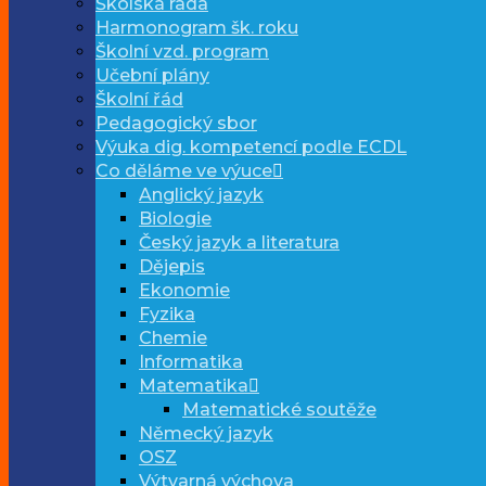
Školská rada
Harmonogram šk. roku
Školní vzd. program
Učební plány
Školní řád
Pedagogický sbor
Výuka dig. kompetencí podle ECDL
Co děláme ve výuce
Anglický jazyk
Biologie
Český jazyk a literatura
Dějepis
Ekonomie
Fyzika
Chemie
Informatika
Matematika
Matematické soutěže
Německý jazyk
OSZ
Výtvarná výchova