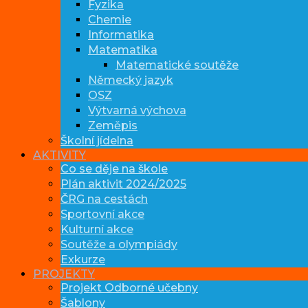
Fyzika
Chemie
Informatika
Matematika
Matematické soutěže
Německý jazyk
OSZ
Výtvarná výchova
Zeměpis
Školní jídelna
AKTIVITY
Co se děje na škole
Plán aktivit 2024/2025
ČRG na cestách
Sportovní akce
Kulturní akce
Soutěže a olympiády
Exkurze
PROJEKTY
Projekt Odborné učebny
Šablony