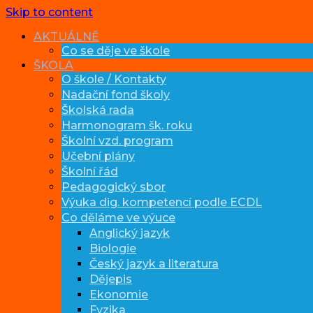
Skip to content
AKTUÁLNĚ
Co se děje ve škole
ŠKOLA
O škole / Kontakty
Nadační fond školy
Školská rada
Harmonogram šk. roku
Školní vzd. program
Učební plány
Školní řád
Pedagogický sbor
Výuka dig. kompetencí podle ECDL
Co děláme ve výuce
Anglický jazyk
Biologie
Český jazyk a literatura
Dějepis
Ekonomie
Fyzika