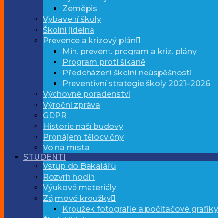
Zeměpis
Vybavení školy
Školní jídelna
Prevence a krizový plán
Min. prevent. program a kriz. plány
Program proti šikaně
Předcházení školní neúspěšnosti
Preventivní strategie školy 2021–2026
Výchovné poradenství
Výroční zpráva
GDPR
Historie naší budovy
Pronájem tělocvičny
Volná místa
STUDENTI
Vstup do Bakalářů
Rozvrh hodin
Výukové materiály
Zájmové kroužky
Kroužek fotografie a počítačové grafiky