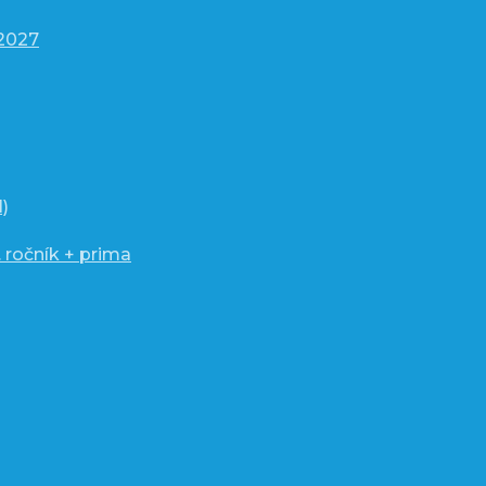
/2027
)
 ročník + prima