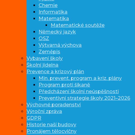
Chemie
Informatika
Matematika
Matematické soutěže
Německý jazyk
OSZ
Výtvarná výchova
Zeměpis
Vybavení školy
Školní jídelna
Prevence a krizový plán
Min. prevent. program a kriz. plány
Program proti šikaně
Předcházení školní neúspěšnosti
Preventivní strategie školy 2021–2026
Výchovné poradenství
Výroční zpráva
GDPR
Historie naší budovy
Pronájem tělocvičny