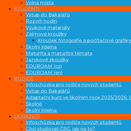
Volná místa
STUDENTI
Vstup do Bakalářů
Rozvrh hodin
Výukové materiály
Zájmové kroužky
Kroužek fotografie a počítačové grafiky
Školní jídelna
Maturita a maturitní témata
Jazykové zkoušky
EDUROAM (cz)
EDUROAM (en)
RODIČE
Infoschůzka pro rodiče nových studentů
Vstup do Bakalářů
Adaptační kurz ve školním roce 2025/2026: 1.
Školné
Školní jídelna
UCHAZEČI
Infoschůzka pro rodiče nových studentů
Chci studovat ČRG, jak na to?