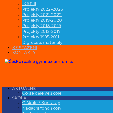
IKAP II
Projekty 2022–2023
Projekty 2021-2022
Projekty 2019-2020
Projekty 2018-2019
Projekty 2012-2017
Projekty 1995-2011
Dig. učeb. materiály
KE STAŽENÍ
KONTAKTY
AKTUÁLNĚ
Co se děje ve škole
ŠKOLA
O škole / Kontakty
Nadační fond školy