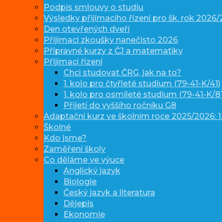
Podpis smlouvy o studiu
Výsledky přijímacího řízení pro šk. rok 2026
Den otevřených dveří
Přijímací zkoušky nanečisto 2026
Přípravné kurzy z ČJ a matematiky
Přijímací řízení
Chci studovat ČRG, jak na to?
1. kolo pro čtyřleté studium (79-41-K/41)
1. kolo pro osmileté studium (79-41-K/81
Přijetí do vyššího ročníku G8
Adaptační kurz ve školním roce 2025/2026: 1.
Školné
Kdo jsme?
Zaměření školy
Co děláme ve výuce
Anglický jazyk
Biologie
Český jazyk a literatura
Dějepis
Ekonomie