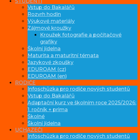
STUDENTI
Vstup do Bakalářů
Rozvrh hodin
Výukové materiály
Zájmové kroužky
Kroužek fotografie a počítačové
grafiky
Školní jídelna
Maturita a maturitní témata
Jazykové zkoušky
EDUROAM (cz)
EDUROAM (en)
RODIČE
Infoschůzka pro rodiče nových studentů
Vstup do Bakalářů
Adaptační kurz ve školním roce 2025/2026:
1. ročník + prima
Školné
Školní jídelna
UCHAZEČI
Infoschůzka pro rodiče nových studentů