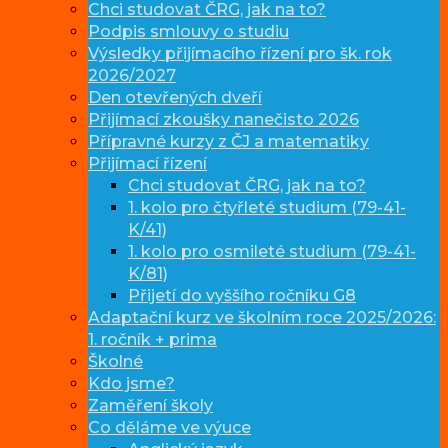
Chci studovat ČRG, jak na to?
Podpis smlouvy o studiu
Výsledky přijímacího řízení pro šk. rok
2026/2027
Den otevřených dveří
Přijímací zkoušky nanečisto 2026
Přípravné kurzy z ČJ a matematiky
Přijímací řízení
Chci studovat ČRG, jak na to?
1. kolo pro čtyřleté studium (79-41-
K/41)
1. kolo pro osmileté studium (79-41-
K/81)
Přijetí do vyššího ročníku G8
Adaptační kurz ve školním roce 2025/2026:
1. ročník + prima
Školné
Kdo jsme?
Zaměření školy
Co děláme ve výuce