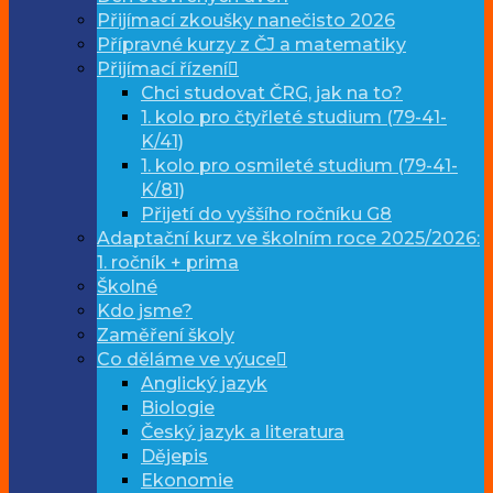
Přijímací zkoušky nanečisto 2026
Přípravné kurzy z ČJ a matematiky
Přijímací řízení
Chci studovat ČRG, jak na to?
1. kolo pro čtyřleté studium (79-41-
K/41)
1. kolo pro osmileté studium (79-41-
K/81)
Přijetí do vyššího ročníku G8
Adaptační kurz ve školním roce 2025/2026:
1. ročník + prima
Školné
Kdo jsme?
Zaměření školy
Co děláme ve výuce
Anglický jazyk
Biologie
Český jazyk a literatura
Dějepis
Ekonomie