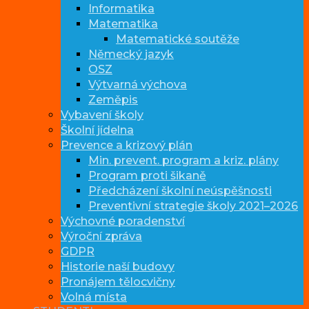
Informatika
Matematika
Matematické soutěže
Německý jazyk
OSZ
Výtvarná výchova
Zeměpis
Vybavení školy
Školní jídelna
Prevence a krizový plán
Min. prevent. program a kriz. plány
Program proti šikaně
Předcházení školní neúspěšnosti
Preventivní strategie školy 2021–2026
Výchovné poradenství
Výroční zpráva
GDPR
Historie naší budovy
Pronájem tělocvičny
Volná místa