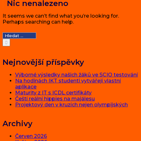
Nic nenalezeno
It seems we can’t find what you’re looking for.
Perhaps searching can help.
Hledat:
Nejnovější příspěvky
Výborné výsledky našich žáků ve SCIO testování
Na hodinách IKT studenti vytvářejí vlastní
aplikace
Maturity z IT s ICDL certifikáty
Čeští reální hippies na majálesu
Projektový den v kruzích nejen olympijských
Archivy
Červen 2026