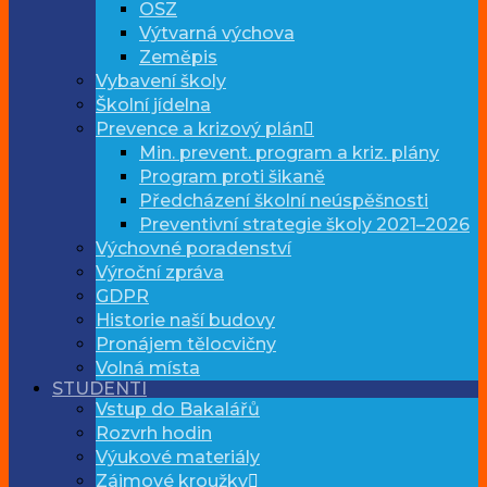
OSZ
Výtvarná výchova
Zeměpis
Vybavení školy
Školní jídelna
Prevence a krizový plán
Min. prevent. program a kriz. plány
Program proti šikaně
Předcházení školní neúspěšnosti
Preventivní strategie školy 2021–2026
Výchovné poradenství
Výroční zpráva
GDPR
Historie naší budovy
Pronájem tělocvičny
Volná místa
STUDENTI
Vstup do Bakalářů
Rozvrh hodin
Výukové materiály
Zájmové kroužky