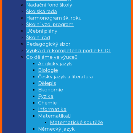
Nadační fond školy
Školská rada
Harmonogram šk. roku
Školní vzd. program
Učební plány
Školní řád
Pedagogický sbor
Výuka dig. kompetencí podle ECDL
Co děláme ve výuce
Anglický jazyk
Biologie
Český jazyk a literatura
Dějepis
Ekonomie
Fyzika
Chemie
Informatika
Matematika
Matematické soutěže
Německý jazyk