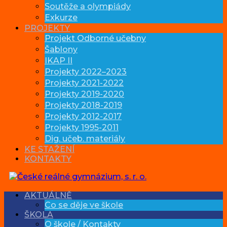
Soutěže a olympiády
Exkurze
PROJEKTY
Projekt Odborné učebny
Šablony
IKAP II
Projekty 2022–2023
Projekty 2021-2022
Projekty 2019-2020
Projekty 2018-2019
Projekty 2012-2017
Projekty 1995-2011
Dig. učeb. materiály
KE STAŽENÍ
KONTAKTY
AKTUÁLNĚ
Co se děje ve škole
ŠKOLA
O škole / Kontakty