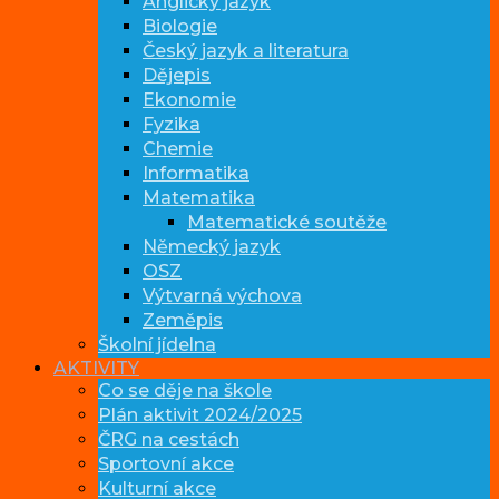
Anglický jazyk
Biologie
Český jazyk a literatura
Dějepis
Ekonomie
Fyzika
Chemie
Informatika
Matematika
Matematické soutěže
Německý jazyk
OSZ
Výtvarná výchova
Zeměpis
Školní jídelna
AKTIVITY
Co se děje na škole
Plán aktivit 2024/2025
ČRG na cestách
Sportovní akce
Kulturní akce