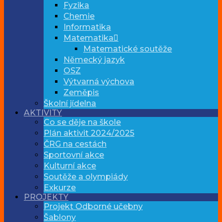
Fyzika
Chemie
Informatika
Matematika
Matematické soutěže
Německý jazyk
OSZ
Výtvarná výchova
Zeměpis
Školní jídelna
AKTIVITY
Co se děje na škole
Plán aktivit 2024/2025
ČRG na cestách
Sportovní akce
Kulturní akce
Soutěže a olympiády
Exkurze
PROJEKTY
Projekt Odborné učebny
Šablony