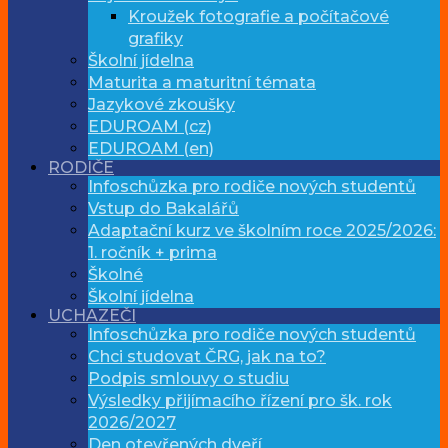
Kroužek fotografie a počítačové
grafiky
Školní jídelna
Maturita a maturitní témata
Jazykové zkoušky
EDUROAM (cz)
EDUROAM (en)
RODIČE
Infoschůzka pro rodiče nových studentů
Vstup do Bakalářů
Adaptační kurz ve školním roce 2025/2026:
1. ročník + prima
Školné
Školní jídelna
UCHAZEČI
Infoschůzka pro rodiče nových studentů
Chci studovat ČRG, jak na to?
Podpis smlouvy o studiu
Výsledky přijímacího řízení pro šk. rok
2026/2027
Den otevřených dveří