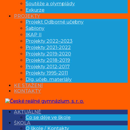
Soutěže a olympiády
Exkurze
PROJEKTY
Projekt Odborné učebny
Šablony
IKAP II
Projekty 2022–2023
Projekty 2021-2022
Projekty 2019-2020
Projekty 2018-2019
Projekty 2012-2017
Projekty 1995-2011
Dig. učeb. materiály
KE STAŽENÍ
KONTAKTY
AKTUÁLNĚ
Co se děje ve škole
ŠKOLA
O škole / Kontakty