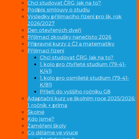
Chci studovat ČRG, jak na to?
Podpis smlouvy o studiu
Výsledky přijímacího řízení pro šk. rok
2026/2027
Den otevřených dveří
Přijímací zkoušky nanečisto 2026
Přípravné kurzy z ČJ a matematiky
Přijímací řízení
Chci studovat ČRG, jak na to?
1. kolo pro čtyřleté studium (79-41-
K/41)
1. kolo pro osmileté studium (79-41-
K/81)
Přijetí do vyššího ročníku G8
Adaptační kurz ve školním roce 2025/2026:
1. ročník + prima
Školné
Kdo jsme?
Zaměření školy
Co děláme ve výuce