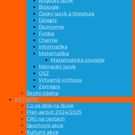
Anglický jazyk
Biologie
Český jazyk a literatura
Dějepis
Ekonomie
Fyzika
Chemie
Informatika
Matematika
Matematické soutěže
Německý jazyk
OSZ
Výtvarná výchova
Zeměpis
Školní jídelna
AKTIVITY
Co se děje na škole
Plán aktivit 2024/2025
ČRG na cestách
Sportovní akce
Kulturní akce