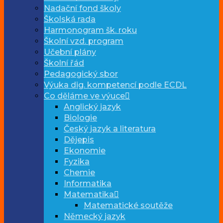
Nadační fond školy
Školská rada
Harmonogram šk. roku
Školní vzd. program
Učební plány
Školní řád
Pedagogický sbor
Výuka dig. kompetencí podle ECDL
Co děláme ve výuce
Anglický jazyk
Biologie
Český jazyk a literatura
Dějepis
Ekonomie
Fyzika
Chemie
Informatika
Matematika
Matematické soutěže
Německý jazyk