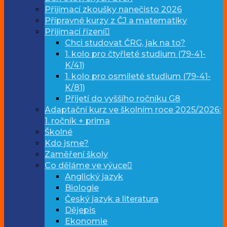
Přijímací zkoušky nanečisto 2026
Přípravné kurzy z ČJ a matematiky
Přijímací řízení
Chci studovat ČRG, jak na to?
1. kolo pro čtyřleté studium (79-41-
K/41)
1. kolo pro osmileté studium (79-41-
K/81)
Přijetí do vyššího ročníku G8
Adaptační kurz ve školním roce 2025/2026:
1. ročník + prima
Školné
Kdo jsme?
Zaměření školy
Co děláme ve výuce
Anglický jazyk
Biologie
Český jazyk a literatura
Dějepis
Ekonomie