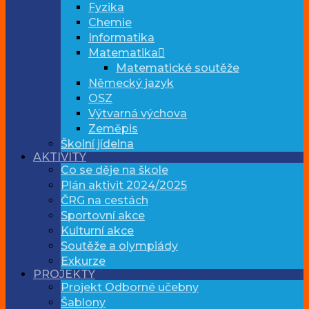
Fyzika
Chemie
Informatika
Matematika
Matematické soutěže
Německý jazyk
OSZ
Výtvarná výchova
Zeměpis
Školní jídelna
AKTIVITY
Co se děje na škole
Plán aktivit 2024/2025
ČRG na cestách
Sportovní akce
Kulturní akce
Soutěže a olympiády
Exkurze
PROJEKTY
Projekt Odborné učebny
Šablony