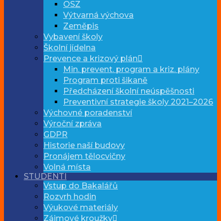
OSZ
Výtvarná výchova
Zeměpis
Vybavení školy
Školní jídelna
Prevence a krizový plán
Min. prevent. program a kriz. plány
Program proti šikaně
Předcházení školní neúspěšnosti
Preventivní strategie školy 2021–2026
Výchovné poradenství
Výroční zpráva
GDPR
Historie naší budovy
Pronájem tělocvičny
Volná místa
STUDENTI
Vstup do Bakalářů
Rozvrh hodin
Výukové materiály
Zájmové kroužky