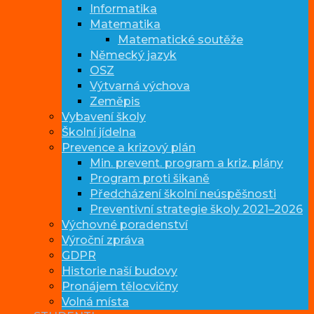
Informatika
Matematika
Matematické soutěže
Německý jazyk
OSZ
Výtvarná výchova
Zeměpis
Vybavení školy
Školní jídelna
Prevence a krizový plán
Min. prevent. program a kriz. plány
Program proti šikaně
Předcházení školní neúspěšnosti
Preventivní strategie školy 2021–2026
Výchovné poradenství
Výroční zpráva
GDPR
Historie naší budovy
Pronájem tělocvičny
Volná místa