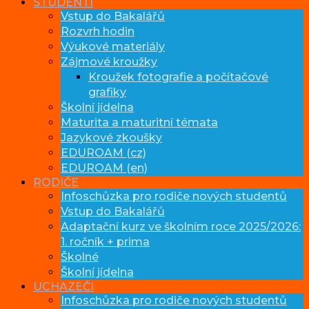
STUDENTI
Vstup do Bakalářů
Rozvrh hodin
Výukové materiály
Zájmové kroužky
Kroužek fotografie a počítačové
grafiky
Školní jídelna
Maturita a maturitní témata
Jazykové zkoušky
EDUROAM (cz)
EDUROAM (en)
RODIČE
Infoschůzka pro rodiče nových studentů
Vstup do Bakalářů
Adaptační kurz ve školním roce 2025/2026:
1. ročník + prima
Školné
Školní jídelna
UCHAZEČI
Infoschůzka pro rodiče nových studentů