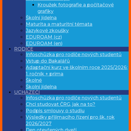
Kroužek fotografie a počítačové
grafiky
Školní jídelna
Maturita a maturitní témata
Jazykové zkoušky
EDUROAM (cz)
EDUROAM (en)
RODIČE
Infoschůzka pro rodiče nových studentů
Vstup do Bakalářů
Adaptační kurz ve školním roce 2025/2026:
1. ročník + prima
Školné
Školní jídelna
UCHAZEČI
Infoschůzka pro rodiče nových studentů
Chci studovat ČRG, jak na to?
Podpis smlouvy o studiu
Výsledky přijímacího řízení pro šk. rok
2026/2027
Den otevřených dveří