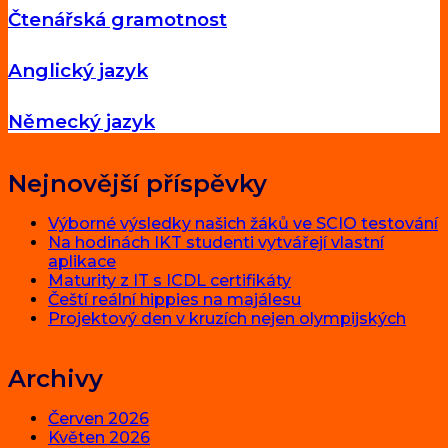
Čtenářská gramotnost
Anglický jazyk
Německý jazyk
Nejnovější příspěvky
Výborné výsledky našich žáků ve SCIO testování
Na hodinách IKT studenti vytvářejí vlastní
aplikace
Maturity z IT s ICDL certifikáty
Čeští reální hippies na majálesu
Projektový den v kruzích nejen olympijských
Archivy
Červen 2026
Květen 2026