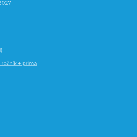
/2027
)
 ročník + prima