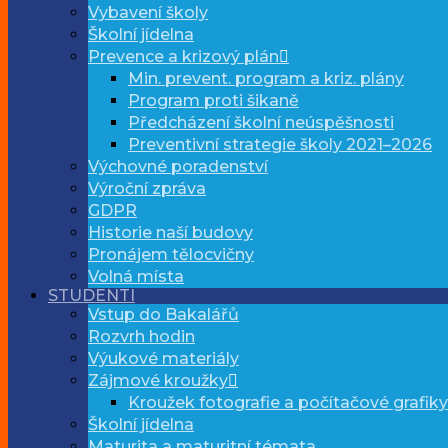
Vybavení školy
Školní jídelna
Prevence a krizový plán
Min. prevent. program a kriz. plány
Program proti šikaně
Předcházení školní neúspěšnosti
Preventivní strategie školy 2021–2026
Výchovné poradenství
Výroční zpráva
GDPR
Historie naší budovy
Pronájem tělocvičny
Volná místa
STUDENTI
Vstup do Bakalářů
Rozvrh hodin
Výukové materiály
Zájmové kroužky
Kroužek fotografie a počítačové grafiky
Školní jídelna
Maturita a maturitní témata