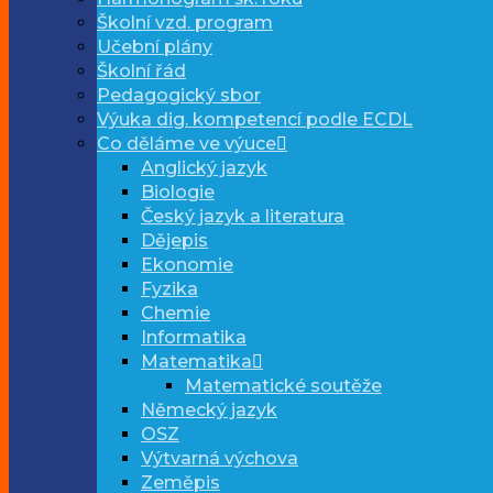
Školní vzd. program
Učební plány
Školní řád
Pedagogický sbor
Výuka dig. kompetencí podle ECDL
Co děláme ve výuce
Anglický jazyk
Biologie
Český jazyk a literatura
Dějepis
Ekonomie
Fyzika
Chemie
Informatika
Matematika
Matematické soutěže
Německý jazyk
OSZ
Výtvarná výchova
Zeměpis