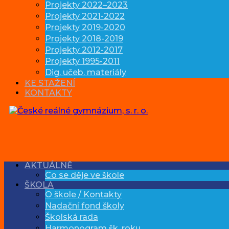
Projekty 2022–2023
Projekty 2021-2022
Projekty 2019-2020
Projekty 2018-2019
Projekty 2012-2017
Projekty 1995-2011
Dig. učeb. materiály
KE STAŽENÍ
KONTAKTY
AKTUÁLNĚ
Co se děje ve škole
ŠKOLA
O škole / Kontakty
Nadační fond školy
Školská rada
Harmonogram šk. roku