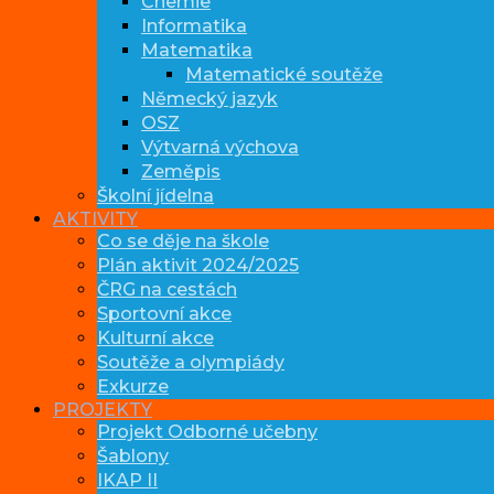
Chemie
Informatika
Matematika
Matematické soutěže
Německý jazyk
OSZ
Výtvarná výchova
Zeměpis
Školní jídelna
AKTIVITY
Co se děje na škole
Plán aktivit 2024/2025
ČRG na cestách
Sportovní akce
Kulturní akce
Soutěže a olympiády
Exkurze
PROJEKTY
Projekt Odborné učebny
Šablony
IKAP II