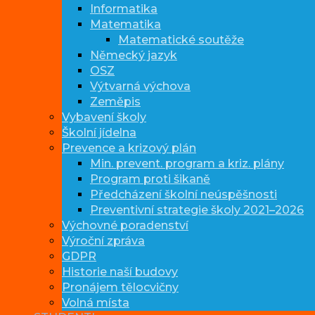
Informatika
Matematika
Matematické soutěže
Německý jazyk
OSZ
Výtvarná výchova
Zeměpis
Vybavení školy
Školní jídelna
Prevence a krizový plán
Min. prevent. program a kriz. plány
Program proti šikaně
Předcházení školní neúspěšnosti
Preventivní strategie školy 2021–2026
Výchovné poradenství
Výroční zpráva
GDPR
Historie naší budovy
Pronájem tělocvičny
Volná místa