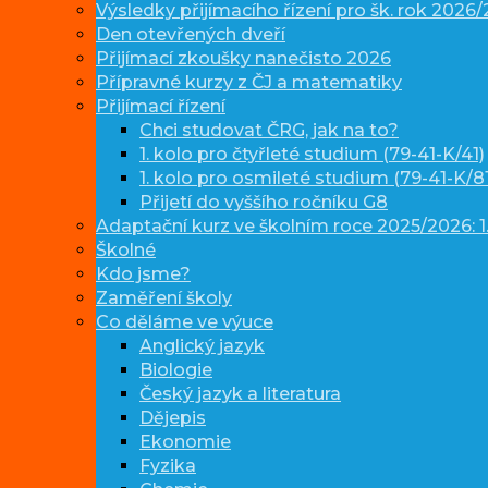
Výsledky přijímacího řízení pro šk. rok 2026
Den otevřených dveří
Přijímací zkoušky nanečisto 2026
Přípravné kurzy z ČJ a matematiky
Přijímací řízení
Chci studovat ČRG, jak na to?
1. kolo pro čtyřleté studium (79-41-K/41)
1. kolo pro osmileté studium (79-41-K/81
Přijetí do vyššího ročníku G8
Adaptační kurz ve školním roce 2025/2026: 1.
Školné
Kdo jsme?
Zaměření školy
Co děláme ve výuce
Anglický jazyk
Biologie
Český jazyk a literatura
Dějepis
Ekonomie
Fyzika