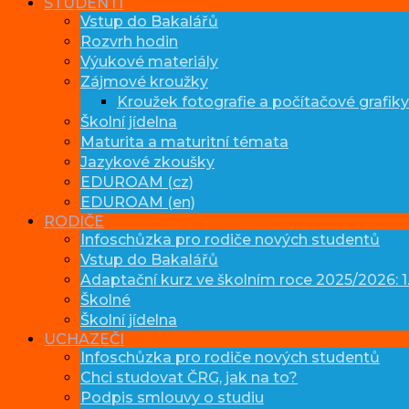
STUDENTI
Vstup do Bakalářů
Rozvrh hodin
Výukové materiály
Zájmové kroužky
Kroužek fotografie a počítačové grafiky
Školní jídelna
Maturita a maturitní témata
Jazykové zkoušky
EDUROAM (cz)
EDUROAM (en)
RODIČE
Infoschůzka pro rodiče nových studentů
Vstup do Bakalářů
Adaptační kurz ve školním roce 2025/2026: 1.
Školné
Školní jídelna
UCHAZEČI
Infoschůzka pro rodiče nových studentů
Chci studovat ČRG, jak na to?
Podpis smlouvy o studiu